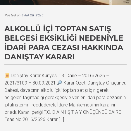
Posted on
Eylül 28, 2025
ALKOLLÜ İÇI TOPTAN SATIŞ
BELGESI EKSIKLIĞI NEDENIYLE
İDARI PARA CEZASI HAKKINDA
DANIŞTAY KARARI
Danıştay Karar Künyesi 13. Daire – 2016/2626 –
2021/3109 – 30.09.2021
Karar Özeti Danıştay Onüçüncü
Dairesi, davacının alkollü içki toptan satışı için gerekli
belgeleri taşımadığı gerekçesiyle verilen idari para cezasının
iptali istemini reddederek, İdare Mahkemesi’nin kararını
onadı. Karar İçeriği T.C. D A N I Ş T A Y ONÜÇÜNCÜ DAİRE
Esas No:2016/2626 Karar […]