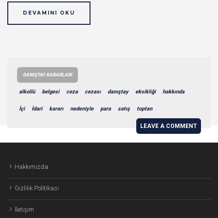
DEVAMINI OKU
DANIŞTAY KARARLARI
alkollü
belgesi
ceza
cezası
danıştay
eksikliği
hakkında
İçi
İdari
kararı
nedeniyle
para
satış
toptan
LEAVE A COMMENT
Hakkımızda
Gizlilik Politikası
İletişim