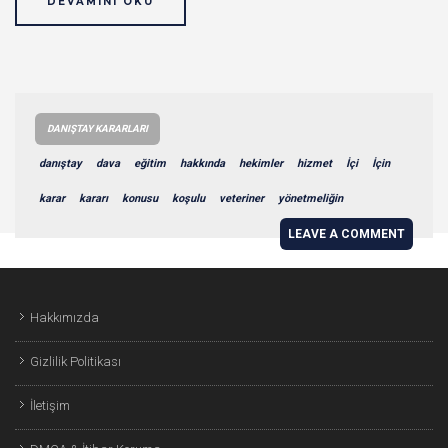
DEVAMINI OKU
DANIŞTAY KARARLARI
danıştay
dava
eğitim
hakkında
hekimler
hizmet
İçi
İçin
karar
kararı
konusu
koşulu
veteriner
yönetmeliğin
LEAVE A COMMENT
Hakkımızda
Gizlilik Politikası
İletişim