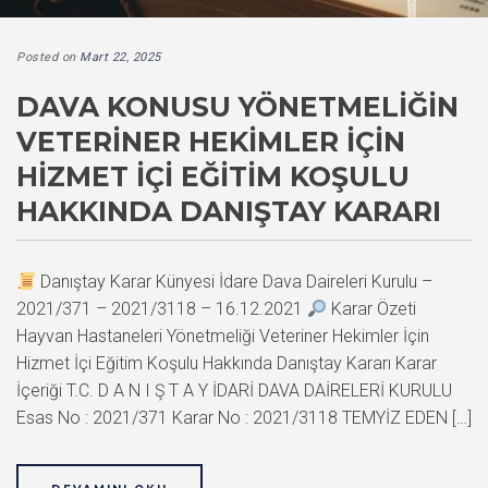
Posted on
Mart 22, 2025
DAVA KONUSU YÖNETMELIĞIN
VETERINER HEKIMLER İÇIN
HIZMET İÇI EĞITIM KOŞULU
HAKKINDA DANIŞTAY KARARI
Danıştay Karar Künyesi İdare Dava Daireleri Kurulu –
2021/371 – 2021/3118 – 16.12.2021
Karar Özeti
Hayvan Hastaneleri Yönetmeliği Veteriner Hekimler İçin
Hizmet İçi Eğitim Koşulu Hakkında Danıştay Kararı Karar
İçeriği T.C. D A N I Ş T A Y İDARİ DAVA DAİRELERİ KURULU
Esas No : 2021/371 Karar No : 2021/3118 TEMYİZ EDEN […]