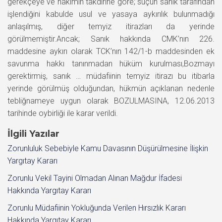
gerekçeye ve hakimin takdirine göre; suçun sanık tarafından
işlendiğini kabulde usul ve yasaya aykırılık bulunmadığı
anlaşılmış, diğer temyiz itirazları da yerinde
görülmemiştir.Ancak; Sanık hakkında CMK’nın 226.
maddesine aykırı olarak TCK’nın 142/1-b maddesinden ek
savunma hakkı tanınmadan hüküm kurulması,Bozmayı
gerektirmiş, sanık … müdafiinin temyiz itirazı bu itibarla
yerinde görülmüş olduğundan, hükmün açıklanan nedenle
tebliğnameye uygun olarak BOZULMASINA, 12.06.2013
tarihinde oybirliği ile karar verildi.
İlgili Yazılar
Zorunluluk Sebebiyle Kamu Davasının Düşürülmesine İlişkin
Yargıtay Kararı
Zorunlu Vekil Tayini Olmadan Alınan Mağdur İfadesi
Hakkında Yargıtay Kararı
Zorunlu Müdafiinin Yokluğunda Verilen Hırsızlık Kararı
Hakkında Yargıtay Kararı