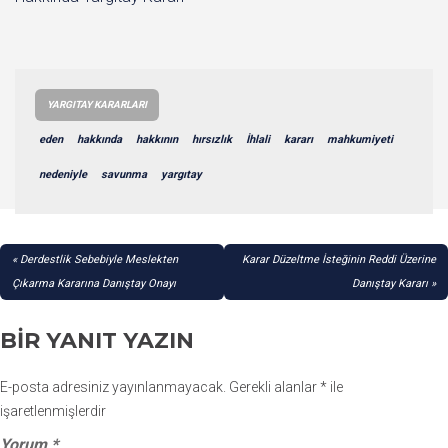
YARGITAY KARARLARI
eden
hakkında
hakkının
hırsızlık
İhlali
kararı
mahkumiyeti
nedeniyle
savunma
yargıtay
YAZI
Derdestlik Sebebiyle Meslekten
Karar Düzeltme İsteğinin Reddi Üzerine
GEZINMESI
Çıkarma Kararına Danıştay Onayı
Danıştay Kararı
BIR YANIT YAZIN
E-posta adresiniz yayınlanmayacak.
Gerekli alanlar
*
ile
işaretlenmişlerdir
Yorum
*