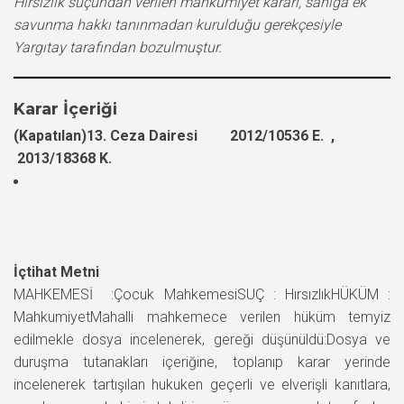
Hırsızlık suçundan verilen mahkumiyet kararı, sanığa ek
savunma hakkı tanınmadan kurulduğu gerekçesiyle
Yargıtay tarafından bozulmuştur.
Karar İçeriği
(Kapatılan)13. Ceza Dairesi 2012/10536 E. ,
2013/18368 K.
İçtihat Metni
MAHKEMESİ :Çocuk MahkemesiSUÇ : HırsızlıkHÜKÜM :
MahkumiyetMahalli mahkemece verilen hüküm temyiz
edilmekle dosya incelenerek, gereği düşünüldü:Dosya ve
duruşma tutanakları içeriğine, toplanıp karar yerinde
incelenerek tartışılan hukuken geçerli ve elverişli kanıtlara,