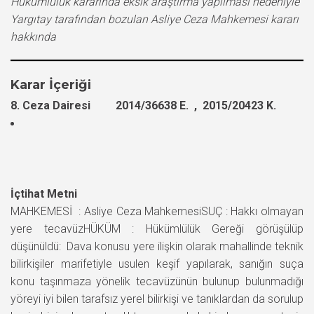
Hükümlülük kararında eksik araştırma yapılması nedeniyle
Yargıtay tarafından bozulan Asliye Ceza Mahkemesi kararı
hakkında
Karar İçeriği
8. Ceza Dairesi 2014/36638 E. , 2015/20423 K.
İçtihat Metni
MAHKEMESİ : Asliye Ceza MahkemesiSUÇ : Hakkı olmayan
yere tecavüzHÜKÜM : Hükümlülük Gereği görüşülüp
düşünüldü: Dava konusu yere ilişkin olarak mahallinde teknik
bilirkişiler marifetiyle usulen keşif yapılarak, sanığın suça
konu taşınmaza yönelik tecavüzünün bulunup bulunmadığı
yöreyi iyi bilen tarafsız yerel bilirkişi ve tanıklardan da sorulup