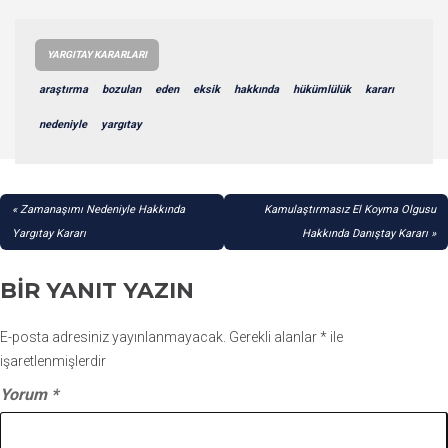
YARGITAY KARARLARI
araştırma
bozulan
eden
eksik
hakkında
hükümlülük
kararı
nedeniyle
yargıtay
YAZI
Zamanaşımı Nedeniyle Hakkında
Kamulaştırmasız El Koyma Olgusu
GEZINMESI
Yargıtay Kararı
Hakkında Danıştay Kararı
BIR YANIT YAZIN
E-posta adresiniz yayınlanmayacak.
Gerekli alanlar
*
ile
işaretlenmişlerdir
Yorum
*