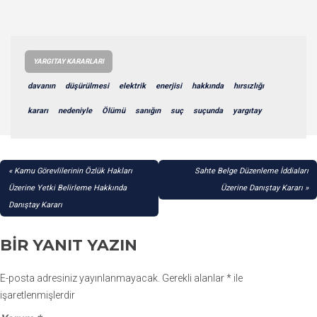
YARGITAY KARARLARI
davanın
düşürülmesi
elektrik
enerjisi
hakkında
hırsızlığı
kararı
nedeniyle
Ölümü
sanığın
suç
suçunda
yargıtay
YAZI
Kamu Görevlilerinin Özlük Hakları
Sahte Belge Düzenleme İddiaları
GEZINMESI
Üzerine Yetki Belirleme Hakkında
Üzerine Danıştay Kararı
Danıştay Kararı
BIR YANIT YAZIN
E-posta adresiniz yayınlanmayacak.
Gerekli alanlar
*
ile
işaretlenmişlerdir