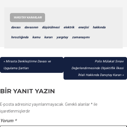
YARGITAY KARARLARI
davası
davasının
düşürülmesi
elektrik
enerjisi
hakkında
hırsızlığında
kamu
kararı
yargıtay
zamanaşımı
YAZI
Mirasta Denkleştirme Davası ve
Polis Mülakat Sınavı
GEZINMESI
Uygulama Şartları
Değerlendirmesinde Objektiflik İlkesi
İhlali Hakkında Danıştay Kararı
BIR YANIT YAZIN
E-posta adresiniz yayınlanmayacak.
Gerekli alanlar
*
ile
işaretlenmişlerdir
Yorum
*