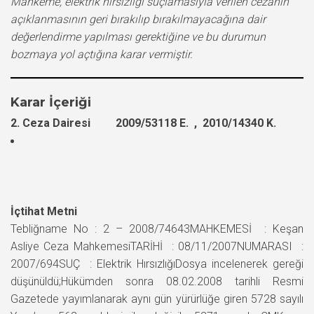
Mahkeme, elektrik hırsızlığı suçlamasıyla verilen cezanın
açıklanmasının geri bırakılıp bırakılmayacağına dair
değerlendirme yapılması gerektiğine ve bu durumun
bozmaya yol açtığına karar vermiştir.
Karar İçeriği
2. Ceza Dairesi 2009/53118 E. , 2010/14340 K.
İçtihat Metni
Tebliğname No : 2 – 2008/74643MAHKEMESİ : Keşan
Asliye Ceza MahkemesiTARİHİ : 08/11/2007NUMARASI :
2007/694SUÇ : Elektrik HırsızlığıDosya incelenerek gereği
düşünüldü;Hükümden sonra 08.02.2008 tarihli Resmi
Gazetede yayımlanarak aynı gün yürürlüğe giren 5728 sayılı