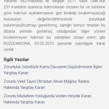
Yasa’nın 562.maddesi ile değişik 5271 sayılı CMK.nun
231.maddesi uyarınca; hükmolunan cezanın tür ve süresine
göre hükmün açıklanmasının geri bırakılıp bırakılmayacağı
hususunun değerlendirilmesinde zorunluluk
bulunması,Bozmayı gerektirmiş, sanığın temyiz itirazları bu
itibarla yerinde görülmüş olduğundan diğer yönleri
incelenmeyen hükmün bu sebepten dolayı istem gibi
BOZULMASINA, 03.05.2010 gününde oybirliğiyle karar
verildi.
İlgili Yazılar
Zorunluluk Sebebiyle Kamu Davasının Düşürülmesine İlişkin
Yargıtay Kararı
Zorunlu Vekil Tayini Olmadan Alınan Mağdur İfadesi
Hakkında Yargıtay Kararı
Zorunlu Müdafiinin Yokluğunda Verilen Hırsızlık Kararı
Hakkında Yargıtay Kararı