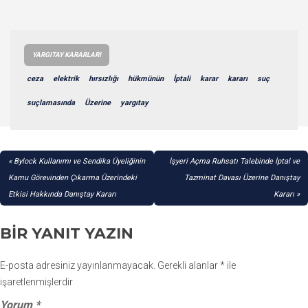
YARGITAY KARARLARI
ceza
elektrik
hırsızlığı
hükmünün
İptali
karar
kararı
suç
suçlamasında
Üzerine
yargıtay
YAZI
Bylock Kullanımı ve Sendika Üyeliğinin
İşyeri Açma Ruhsatı Talebinde İptal ve
GEZINMESI
Kamu Görevinden Çıkarma Üzerindeki
Tazminat Davası Üzerine Danıştay
Etkisi Hakkında Danıştay Kararı
Kararı
BIR YANIT YAZIN
E-posta adresiniz yayınlanmayacak.
Gerekli alanlar
*
ile
işaretlenmişlerdir
Yorum
*