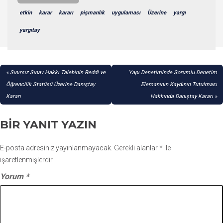
etkin
karar
kararı
pişmanlık
uygulaması
Üzerine
yargı
yargıtay
YAZI
Sınırsız Sınav Hakkı Talebinin Reddi ve
Yapı Denetiminde Sorumlu Denetim
GEZINMESI
Öğrencilik Statüsü Üzerine Danıştay
Elemanının Kaydının Tutulması
Kararı
Hakkında Danıştay Kararı
BIR YANIT YAZIN
E-posta adresiniz yayınlanmayacak.
Gerekli alanlar
*
ile
işaretlenmişlerdir
Yorum
*