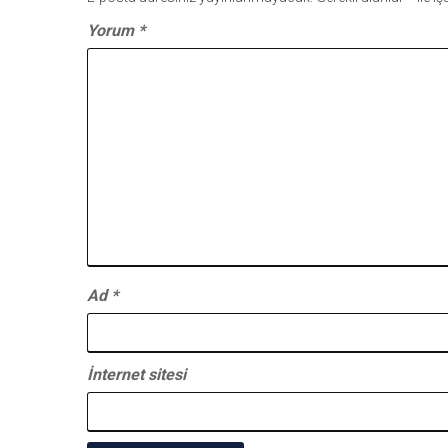
Yorum
*
Ad
*
İnternet sitesi