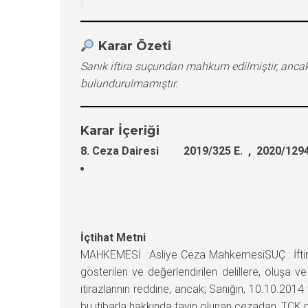
Karar Özeti
Sanık iftira suçundan mahkum edilmiştir, anca
bulundurulmamıştır.
Karar İçeriği
8. Ceza Dairesi 2019/325 E. , 2020/1294
İçtihat Metni
MAHKEMESİ :Asliye Ceza MahkemesiSUÇ : İftiraH
gösterilen ve değerlendirilen delillere, oluş
itirazlarının reddine, ancak; Sanığın, 10.10.20
bu itibarla hakkında tayin olunan cezadan, TCK.n