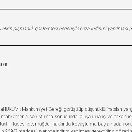
k etkin pişmanlık göstermesi nedeniyle ceza indirimi yapılmas
0 K.
ÜKÜM : Mahkumiyet Gereği görüşülüp düşünüldü: Yapılan yargıl
a ve mahkemenin soruşturma sonucunda oluşan inanç ve takdiri
14 tarihli ifadesinde, mağdur hakkında kovuşturma başlamadan ön
ın 269/2 maddesi uyarınca indirim yapılması gerektiğinin gözetilme