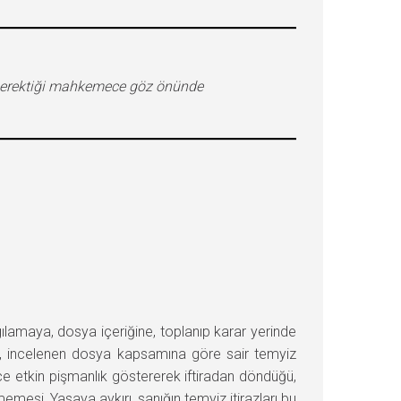
ı gerektiği mahkemece göz önünde
amaya, dosya içeriğine, toplanıp karar yerinde
ne, incelenen dosya kapsamına göre sair temyiz
ce etkin pişmanlık göstererek iftiradan döndüğü,
mesi, Yasaya aykırı, sanığın temyiz itirazları bu