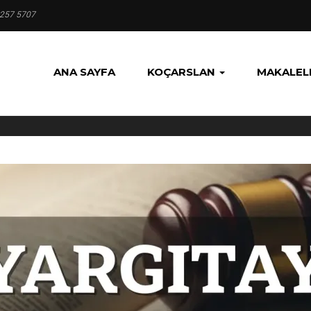
 257 5707
ANA SAYFA
KOÇARSLAN
MAKALEL