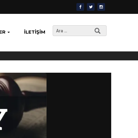
Arama:
ER
İLETIŞIM