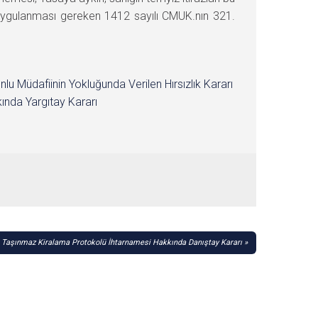
uygulanması gereken 1412 sayılı CMUK.nın 321.
nlu Müdafiinin Yokluğunda Verilen Hırsızlık Kararı
ında Yargıtay Kararı
Taşınmaz Kiralama Protokolü İhtarnamesi Hakkında Danıştay Kararı