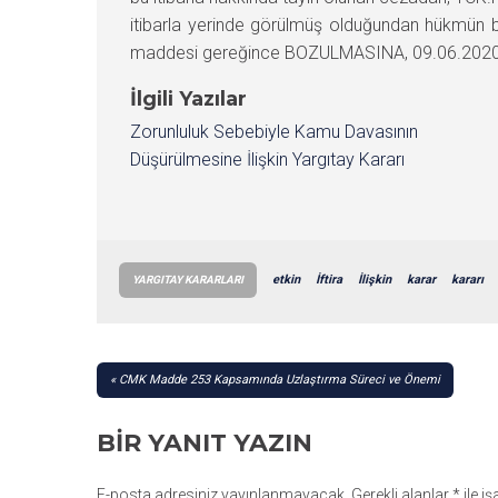
itibarla yerinde görülmüş olduğundan hükmün 
maddesi gereğince BOZULMASINA, 09.06.2020 gün
İlgili Yazılar
Zorunluluk Sebebiyle Kamu Davasının
Düşürülmesine İlişkin Yargıtay Kararı
etkin
İftira
İlişkin
karar
kararı
YARGITAY KARARLARI
YAZI
CMK Madde 253 Kapsamında Uzlaştırma Süreci ve Önemi
GEZINMESI
BIR YANIT YAZIN
E-posta adresiniz yayınlanmayacak.
Gerekli alanlar
*
ile i