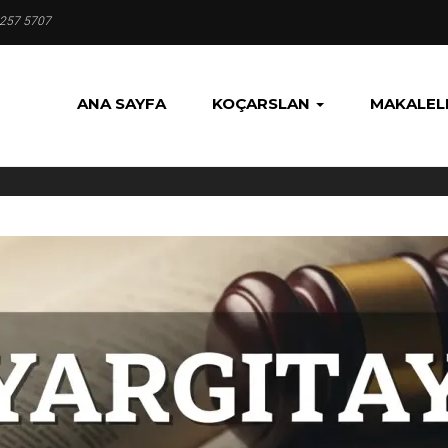
 257 5707
ANA SAYFA
KOÇARSLAN
MAKALEL