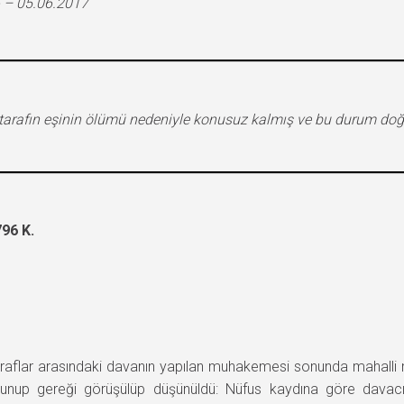
 – 05.06.2017
tarafın eşinin ölümü nedeniyle konusuz kalmış ve bu durum d
96 K.
flar arasındaki davanın yapılan muhakemesi sonunda mahalli m
unup gereği görüşülüp düşünüldü: Nüfus kaydına göre davacı-k