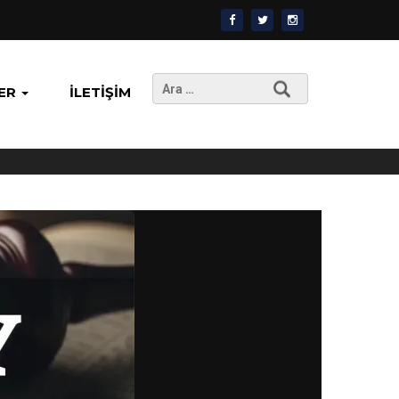
Arama:
ER
İLETIŞIM