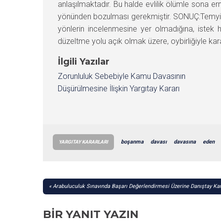
anlaşılmaktadır. Bu halde evlilik ölümle sona e
yönünden bozulması gerekmiştir. SONUÇ:Temyi
yönlerin incelenmesine yer olmadığına, istek ha
düzeltme yolu açık olmak üzere, oybirliğiyle kara
İlgili Yazılar
Zorunluluk Sebebiyle Kamu Davasının
Düşürülmesine İlişkin Yargıtay Kararı
boşanma
davası
davasına
eden
YARGITAY KARARLARI
YAZI
Arabuluculuk Sınavında Başarı Değerlendirmesi Üzerine Danıştay Kar
GEZINMESI
BIR YANIT YAZIN