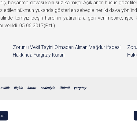
rmiş, boşanma davası konusuz kalmıştır.Açıklanan husus gözetile
z edilen hükmün yukarıda gösterilen sebeple her iki dava yön
linde temyiz peşin harcının yatıranlara geri verilmesine, işbu 
r verildi. 05.06.2017(Pzt.)
Zorunlu Vekil Tayini Olmadan Alınan Mağdur İfadesi
Zoru
Hakkında Yargıtay Kararı
Hakk
evlilik
İlişkin
kararı
nedeniyle
Ölümü
yargıtay
arı