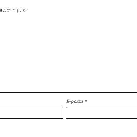
şaretlenmişlerdir
E-posta
*