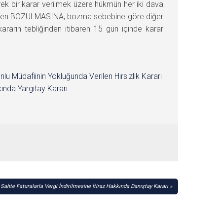
rek bir karar verilmek üzere hükmün her iki dava
ünden BOZULMASINA, bozma sebebine göre diğer
kararın tebliğinden itibaren 15 gün içinde karar
nlu Müdafiinin Yokluğunda Verilen Hırsızlık Kararı
ında Yargıtay Kararı
Sahte Faturalarla Vergi İndirilmesine İtiraz Hakkında Danıştay Kararı