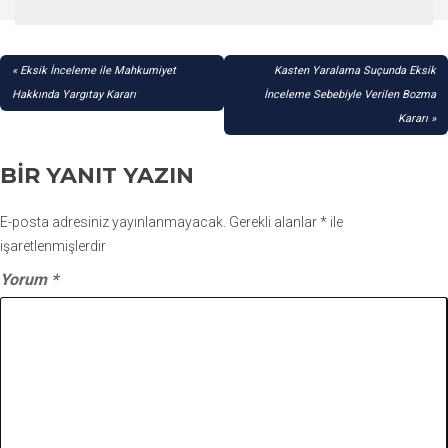
YAZI
Eksik İnceleme ile Mahkumiyet
Kasten Yaralama Suçunda Eksik
GEZINMESI
Hakkında Yargıtay Kararı
İnceleme Sebebiyle Verilen Bozma
Kararı
BIR YANIT YAZIN
E-posta adresiniz yayınlanmayacak.
Gerekli alanlar
*
ile
işaretlenmişlerdir
Yorum
*