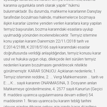
kararına uygunlukla sınırlı olarak yapılır.” hükmü
bulunmaktadır. Bu durumda, mahkeme kararlarının Danıştay
tarafından bozulması halinde, mahkemelerce bozmaya
ilişkin kararlar üzerine yeniden verilen kararlara karşı yapılan
temyiz başvuruları, bozma kararındaki esaslara uyulup
uyulmadığı yönünden incelenebilecektir. Temyiz istemine
konu yapılan kararın Dairemizin 22/11/2018 tarih ve
E:2014/2188, K:2018/5166 sayılı kararındaki esaslar
doğrultusunda verildiği anlaşıldığından, temyiz konusu karar
usul ve hukuka uygun olup, dilekçede ileri sürülen temyiz
nedenleri kararın bozulmasını gerektirecek nitelikte
görülmemiştir. KARAR SONUCU: Açıklanan nedenlerle; 1.
Temyiz isteminin reddine, 2. … Vergi Mahkemesinin … tarih ve
E:…, K:… sayılı kararının ONANMASINA, 3. Dosyanın anılan
Mahkemeye gönderilmesine, 4. 2577 sayılı Kanun’un (Geçici
8. maddesi uyarınca uygulanmasına devam edilen) 54.
maddesinin 1. fıkrası uyarınca bu kararın tebliğ tarihini
izleyen günden itibaren onbeş gün içinde karar düzeltme