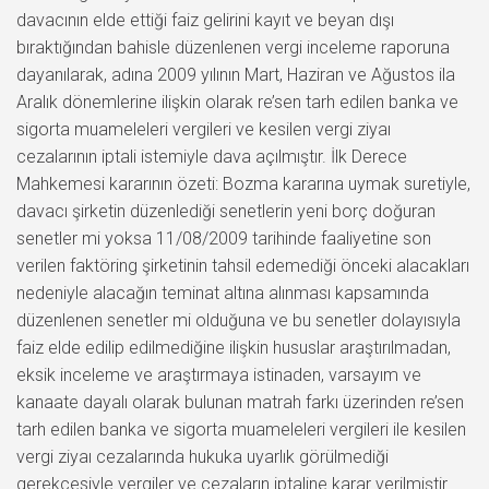
davacının elde ettiği faiz gelirini kayıt ve beyan dışı
bıraktığından bahisle düzenlenen vergi inceleme raporuna
dayanılarak, adına 2009 yılının Mart, Haziran ve Ağustos ila
Aralık dönemlerine ilişkin olarak re’sen tarh edilen banka ve
sigorta muameleleri vergileri ve kesilen vergi ziyaı
cezalarının iptali istemiyle dava açılmıştır. İlk Derece
Mahkemesi kararının özeti: Bozma kararına uymak suretiyle,
davacı şirketin düzenlediği senetlerin yeni borç doğuran
senetler mi yoksa 11/08/2009 tarihinde faaliyetine son
verilen faktöring şirketinin tahsil edemediği önceki alacakları
nedeniyle alacağın teminat altına alınması kapsamında
düzenlenen senetler mi olduğuna ve bu senetler dolayısıyla
faiz elde edilip edilmediğine ilişkin hususlar araştırılmadan,
eksik inceleme ve araştırmaya istinaden, varsayım ve
kanaate dayalı olarak bulunan matrah farkı üzerinden re’sen
tarh edilen banka ve sigorta muameleleri vergileri ile kesilen
vergi ziyaı cezalarında hukuka uyarlık görülmediği
gerekçesiyle vergiler ve cezaların iptaline karar verilmiştir.