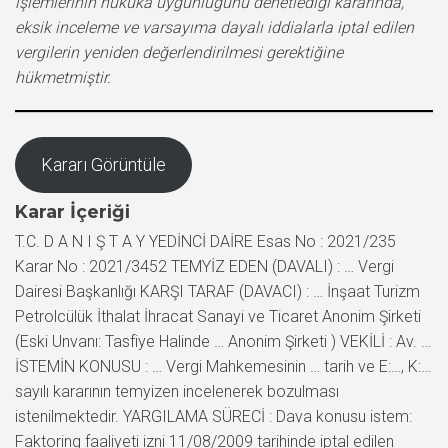
işlemlerinin hukuka uygunluğunu denetlediği kararında,
eksik inceleme ve varsayıma dayalı iddialarla iptal edilen
vergilerin yeniden değerlendirilmesi gerektiğine
hükmetmiştir.
Kararı Görüntüle
Karar İçeriği
T.C. D A N I Ş T A Y YEDİNCİ DAİRE Esas No : 2021/235
Karar No : 2021/3452 TEMYİZ EDEN (DAVALI) : … Vergi
Dairesi Başkanlığı KARŞI TARAF (DAVACI) : … İnşaat Turizm
Petrolcülük İthalat İhracat Sanayi ve Ticaret Anonim Şirketi
(Eski Unvanı: Tasfiye Halinde … Anonim Şirketi ) VEKİLİ : Av. …
İSTEMİN KONUSU : … Vergi Mahkemesinin … tarih ve E:…, K:…
sayılı kararının temyizen incelenerek bozulması
istenilmektedir. YARGILAMA SÜRECİ : Dava konusu istem:
Faktoring faaliyeti izni 11/08/2009 tarihinde iptal edilen