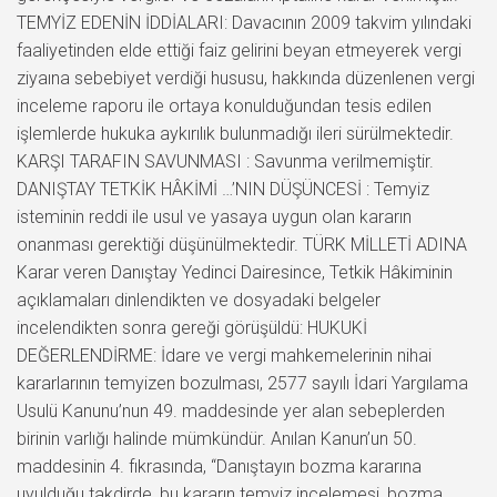
TEMYİZ EDENİN İDDİALARI: Davacının 2009 takvim yılındaki
faaliyetinden elde ettiği faiz gelirini beyan etmeyerek vergi
ziyaına sebebiyet verdiği hususu, hakkında düzenlenen vergi
inceleme raporu ile ortaya konulduğundan tesis edilen
işlemlerde hukuka aykırılık bulunmadığı ileri sürülmektedir.
KARŞI TARAFIN SAVUNMASI : Savunma verilmemiştir.
DANIŞTAY TETKİK HÂKİMİ …’NIN DÜŞÜNCESİ : Temyiz
isteminin reddi ile usul ve yasaya uygun olan kararın
onanması gerektiği düşünülmektedir. TÜRK MİLLETİ ADINA
Karar veren Danıştay Yedinci Dairesince, Tetkik Hâkiminin
açıklamaları dinlendikten ve dosyadaki belgeler
incelendikten sonra gereği görüşüldü: HUKUKİ
DEĞERLENDİRME: İdare ve vergi mahkemelerinin nihai
kararlarının temyizen bozulması, 2577 sayılı İdari Yargılama
Usulü Kanunu’nun 49. maddesinde yer alan sebeplerden
birinin varlığı halinde mümkündür. Anılan Kanun’un 50.
maddesinin 4. fıkrasında, “Danıştayın bozma kararına
uyulduğu takdirde, bu kararın temyiz incelemesi, bozma