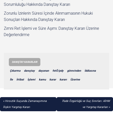
Sorumluluğu Hakkında Danıştay Kararı
Zorunlu İzinlerin Süresi İçinde Alınmamasının Hukuki
Sonuçları Hakkında Danıştay Kararı
Zımni Ret İşlemi ve Süre Aşımı: Danıştay Kararı Üzerine
Değerlendirme
DANIŞTAY KARARLARI
Çıkarma
danıştay
dayanan
fetÖ/pdy
görevinden
İddiasına
İle
İrtibat
İşlemi
kamu
karar
kararı
Üzerine
YAZI
Hırsızlık Suçunda Zamanaşımına
İfade Özgürlüğü ve Suç Sınırları: AİHM
GEZINMESI
İlişkin Yargıtay Kararı
ve Yargıtay Kararları