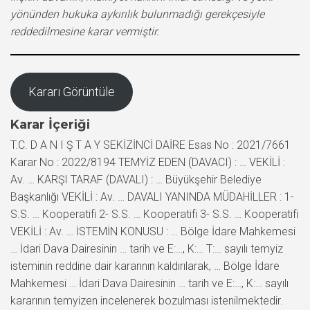
yönünden hukuka aykırılık bulunmadığı gerekçesiyle
reddedilmesine karar vermiştir.
Kararı Görüntüle
Karar İçeriği
T.C. D A N I Ş T A Y SEKİZİNCİ DAİRE Esas No : 2021/7661
Karar No : 2022/8194 TEMYİZ EDEN (DAVACI) : … VEKİLİ :
Av. … KARŞI TARAF (DAVALI) : … Büyükşehir Belediye
Başkanlığı VEKİLİ : Av. … DAVALI YANINDA MÜDAHİLLER : 1-
S.S. … Kooperatifi 2- S.S. … Kooperatifi 3- S.S. … Kooperatifi
VEKİLİ : Av. … İSTEMİN KONUSU : … Bölge İdare Mahkemesi
… İdari Dava Dairesinin … tarih ve E:…, K:… T:… sayılı temyiz
isteminin reddine dair kararının kaldırılarak, … Bölge İdare
Mahkemesi … İdari Dava Dairesinin … tarih ve E:…, K:… sayılı
kararının temyizen incelenerek bozulması istenilmektedir.