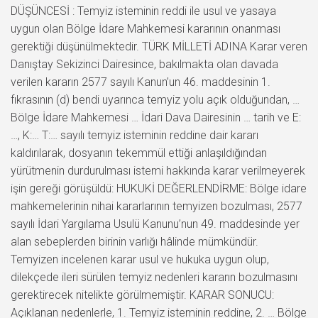
DÜŞÜNCESİ : Temyiz isteminin reddi ile usul ve yasaya
uygun olan Bölge İdare Mahkemesi kararının onanması
gerektiği düşünülmektedir. TÜRK MİLLETİ ADINA Karar veren
Danıştay Sekizinci Dairesince, bakılmakta olan davada
verilen kararın 2577 sayılı Kanun’un 46. maddesinin 1.
fıkrasının (d) bendi uyarınca temyiz yolu açık olduğundan, …
Bölge İdare Mahkemesi … İdari Dava Dairesinin … tarih ve E:
…, K:… T:… sayılı temyiz isteminin reddine dair kararı
kaldırılarak, dosyanın tekemmül ettiği anlaşıldığından
yürütmenin durdurulması istemi hakkında karar verilmeyerek
işin gereği görüşüldü: HUKUKİ DEĞERLENDİRME: Bölge idare
mahkemelerinin nihai kararlarının temyizen bozulması, 2577
sayılı İdari Yargılama Usulü Kanunu’nun 49. maddesinde yer
alan sebeplerden birinin varlığı hâlinde mümkündür.
Temyizen incelenen karar usul ve hukuka uygun olup,
dilekçede ileri sürülen temyiz nedenleri kararın bozulmasını
gerektirecek nitelikte görülmemiştir. KARAR SONUCU:
Açıklanan nedenlerle, 1. Temyiz isteminin reddine, 2. … Bölge