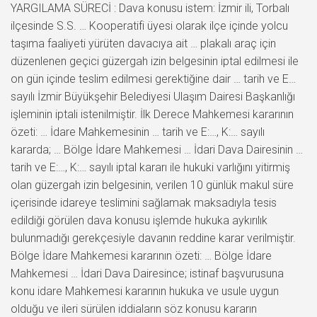
YARGILAMA SÜRECİ : Dava konusu istem: İzmir ili, Torbalı
ilçesinde S.S. … Kooperatifi üyesi olarak ilçe içinde yolcu
taşıma faaliyeti yürüten davacıya ait … plakalı araç için
düzenlenen geçici güzergah izin belgesinin iptal edilmesi ile
on gün içinde teslim edilmesi gerektiğine dair … tarih ve E…
sayılı İzmir Büyükşehir Belediyesi Ulaşım Dairesi Başkanlığı
işleminin iptali istenilmiştir. İlk Derece Mahkemesi kararının
özeti: … İdare Mahkemesinin … tarih ve E:…, K:… sayılı
kararda; … Bölge İdare Mahkemesi … İdari Dava Dairesinin …
tarih ve E:…, K:… sayılı iptal kararı ile hukuki varlığını yitirmiş
olan güzergah izin belgesinin, verilen 10 günlük makul süre
içerisinde idareye teslimini sağlamak maksadıyla tesis
edildiği görülen dava konusu işlemde hukuka aykırılık
bulunmadığı gerekçesiyle davanın reddine karar verilmiştir.
Bölge İdare Mahkemesi kararının özeti: … Bölge İdare
Mahkemesi … İdari Dava Dairesince; istinaf başvurusuna
konu idare Mahkemesi kararının hukuka ve usule uygun
olduğu ve ileri sürülen iddiaların söz konusu kararın