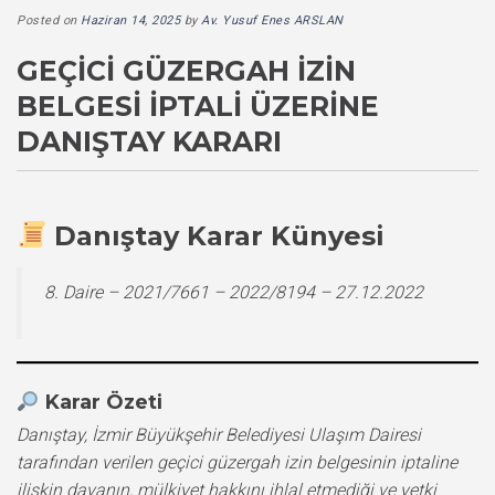
Posted on
Haziran 14, 2025
by
Av. Yusuf Enes ARSLAN
GEÇICI GÜZERGAH İZIN
BELGESI İPTALI ÜZERINE
DANIŞTAY KARARI
Danıştay Karar Künyesi
8. Daire – 2021/7661 – 2022/8194 – 27.12.2022
Karar Özeti
Danıştay, İzmir Büyükşehir Belediyesi Ulaşım Dairesi
tarafından verilen geçici güzergah izin belgesinin iptaline
ilişkin davanın, mülkiyet hakkını ihlal etmediği ve yetki