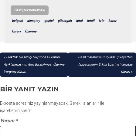
DANIŞTAY KARARLARI
belgesi
danıştay
geçici
güzergah
İptal
İptali
İzin
karar
kararı
Üzerine
YAZI
Elektrik Hırsızlığı Suçunda Hükmün
Basit Yaralama Suçunda Şikayetten
GEZINMESI
Açıklanmasının Geri Bırakılması Üzerine
Vazgeçmenin Etkisi Üzerine Yargıtay
Yargıtay Kararı
Kararı
BIR YANIT YAZIN
E-posta adresiniz yayınlanmayacak.
Gerekli alanlar
*
ile
işaretlenmişlerdir
Yorum
*