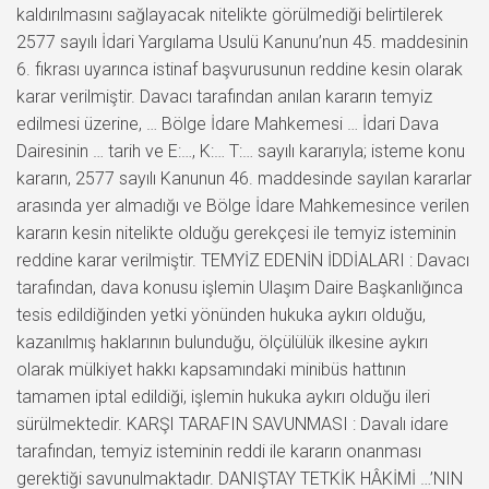
kaldırılmasını sağlayacak nitelikte görülmediği belirtilerek
2577 sayılı İdari Yargılama Usulü Kanunu’nun 45. maddesinin
6. fıkrası uyarınca istinaf başvurusunun reddine kesin olarak
karar verilmiştir. Davacı tarafından anılan kararın temyiz
edilmesi üzerine, … Bölge İdare Mahkemesi … İdari Dava
Dairesinin … tarih ve E:…, K:… T:… sayılı kararıyla; isteme konu
kararın, 2577 sayılı Kanunun 46. maddesinde sayılan kararlar
arasında yer almadığı ve Bölge İdare Mahkemesince verilen
kararın kesin nitelikte olduğu gerekçesi ile temyiz isteminin
reddine karar verilmiştir. TEMYİZ EDENİN İDDİALARI : Davacı
tarafından, dava konusu işlemin Ulaşım Daire Başkanlığınca
tesis edildiğinden yetki yönünden hukuka aykırı olduğu,
kazanılmış haklarının bulunduğu, ölçülülük ilkesine aykırı
olarak mülkiyet hakkı kapsamındaki minibüs hattının
tamamen iptal edildiği, işlemin hukuka aykırı olduğu ileri
sürülmektedir. KARŞI TARAFIN SAVUNMASI : Davalı idare
tarafından, temyiz isteminin reddi ile kararın onanması
gerektiği savunulmaktadır. DANIŞTAY TETKİK HÂKİMİ …’NIN