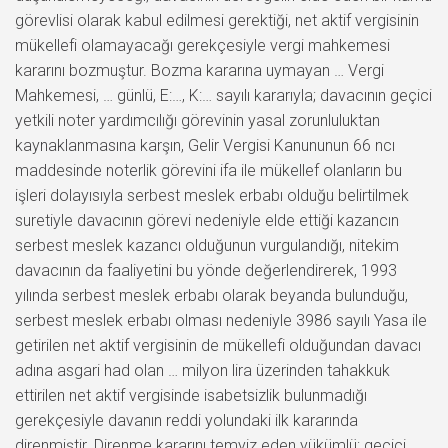
görevlisi olarak kabul edilmesi gerektiği, net aktif vergisinin
mükellefi olamayacağı gerekçesiyle vergi mahkemesi
kararını bozmuştur. Bozma kararına uymayan … Vergi
Mahkemesi, … günlü, E:…, K:… sayılı kararıyla; davacının geçici
yetkili noter yardımcılığı görevinin yasal zorunluluktan
kaynaklanmasına karşın, Gelir Vergisi Kanununun 66 ncı
maddesinde noterlik görevini ifa ile mükellef olanların bu
işleri dolayısıyla serbest meslek erbabı olduğu belirtilmek
suretiyle davacının görevi nedeniyle elde ettiği kazancın
serbest meslek kazancı olduğunun vurgulandığı, nitekim
davacının da faaliyetini bu yönde değerlendirerek, 1993
yılında serbest meslek erbabı olarak beyanda bulunduğu,
serbest meslek erbabı olması nedeniyle 3986 sayılı Yasa ile
getirilen net aktif vergisinin de mükellefi olduğundan davacı
adına asgari had olan … milyon lira üzerinden tahakkuk
ettirilen net aktif vergisinde isabetsizlik bulunmadığı
gerekçesiyle davanın reddi yolundaki ilk kararında
direnmiştir. Direnme kararını temyiz eden yükümlü; geçici