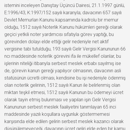
istemini inceleyen Danıştay Üçüncü Dairesi, 21.1.1997 günlü,
E:1996/43, K:1997/152 sayılı kararıyla; davacının 657 sayılı
Devlet Memurları Kanunu kapsamında kadrolu bir memur
olduğu, 1512 sayılı Noterlik Kanunu hükümleri gereği olarak
geçici yetkili noter yardımcısı sıfatıyla görev yaptığı, bu
görevinden dolayı elde ettiği gelir nedeniyle net aktif
vergisine tabi tutulduğu, 193 sayılı Gelir Vergisi Kanununun 66
ncı maddesinde noterlik görevini ifa ile mükellef olanlar, bu
işlerinin niteliği itibarıyla serbest meslek erbabı sayılmış ise
de, görevin kanun gereği yapılıyor olmasının, davacının asli
statüsünün ücretli olması, kendisine bu işi nedeniyle ödenmiş
olan noterlik gelirinin, 1512 sayılı Kanun ile belirlenmiş olan
miktarı teşkil etmesi, 1512 sayılı Kanunun bu ödemeyi ücret
olarak tayin etmiş bulunması ve yapılan işin Gelir Vergisi
Kanununun serbest meslek faaliyetini tanımlayan 65 inci
maddesinde yazılı koşullara uygunluk göstermemesi
karşısında elde edilen gelirin serbest meslek kazancı olarak
düşünülemeyeceği, davacının ücret geliri elde eden bir kamu