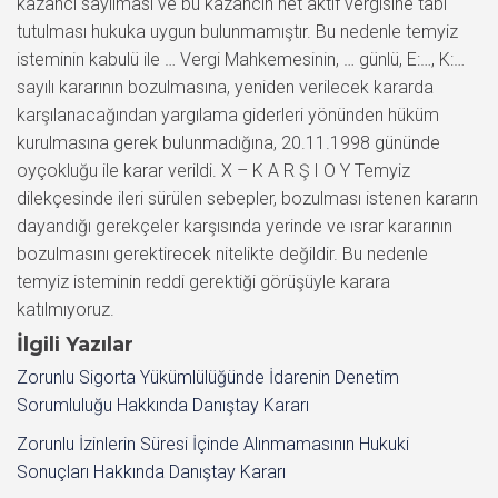
kazancı sayılması ve bu kazancın net aktif vergisine tabi
tutulması hukuka uygun bulunmamıştır. Bu nedenle temyiz
isteminin kabulü ile … Vergi Mahkemesinin, … günlü, E:…, K:…
sayılı kararının bozulmasına, yeniden verilecek kararda
karşılanacağından yargılama giderleri yönünden hüküm
kurulmasına gerek bulunmadığına, 20.11.1998 gününde
oyçokluğu ile karar verildi. X – K A R Ş I O Y Temyiz
dilekçesinde ileri sürülen sebepler, bozulması istenen kararın
dayandığı gerekçeler karşısında yerinde ve ısrar kararının
bozulmasını gerektirecek nitelikte değildir. Bu nedenle
temyiz isteminin reddi gerektiği görüşüyle karara
katılmıyoruz.
İlgili Yazılar
Zorunlu Sigorta Yükümlülüğünde İdarenin Denetim
Sorumluluğu Hakkında Danıştay Kararı
Zorunlu İzinlerin Süresi İçinde Alınmamasının Hukuki
Sonuçları Hakkında Danıştay Kararı