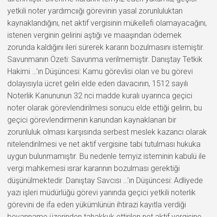
yetkili noter yardımcıığı görevinin yasal zorunluluktan
kaynaklandığını, net aktif vergisinin mükellefi olamayacağını,
istenen verginin gelirini aştığı ve maaşından ödemek
zorunda kaldığını ileri sürerek kararın bozulmasını istemiştir.
Savunmanın Özeti: Savunma verilmemiştir. Danıştay Tetkik
Hakimi …’ın Düşüncesi: Kamu görevlisi olan ve bu görevi
dolayısıyla ücret geliri elde eden davacının, 1512 sayılı
Noterlik Kanununun 32 nci madde kuralı uyarınca geçici
noter olarak görevlendirilmesi sonucu elde ettiği gelirin, bu
geçici görevlendirmenin kanundan kaynaklanan bir
zorunluluk olması karşısında serbest meslek kazancı olarak
nitelendirilmesi ve net aktif vergisine tabi tutulması hukuka
uygun bulunmamıştır. Bu nedenle temyiz isteminin kabulü ile
vergi mahkemesi ısrar kararının bozulması gerektiği
düşünülmektedir. Danıştay Savcısı …’ın Düşüncesi: Adliyede
yazı işleri müdürlüğü görevi yanında geçici yetkili noterlik
görevini de ifa eden yükümlünün ihtirazi kayıtla verdiği
beyanname üzerinden tahakkuk ettirilen net aktif vergisine