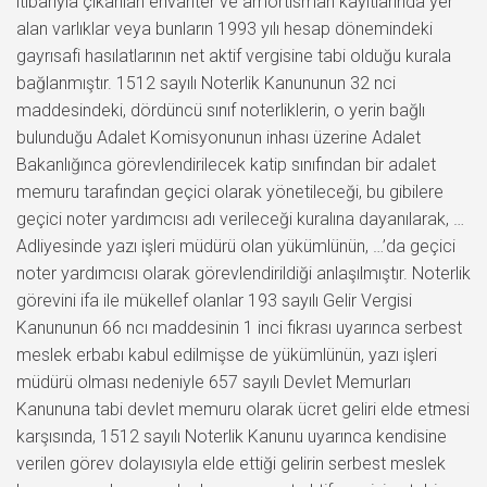
itibarıyla çıkarılan envanter ve amortisman kayıtlarında yer
alan varlıklar veya bunların 1993 yılı hesap dönemindeki
gayrısafi hasılatlarının net aktif vergisine tabi olduğu kurala
bağlanmıştır. 1512 sayılı Noterlik Kanununun 32 nci
maddesindeki, dördüncü sınıf noterliklerin, o yerin bağlı
bulunduğu Adalet Komisyonunun inhası üzerine Adalet
Bakanlığınca görevlendirilecek katip sınıfından bir adalet
memuru tarafından geçici olarak yönetileceği, bu gibilere
geçici noter yardımcısı adı verileceği kuralına dayanılarak, …
Adliyesinde yazı işleri müdürü olan yükümlünün, …’da geçici
noter yardımcısı olarak görevlendirildiği anlaşılmıştır. Noterlik
görevini ifa ile mükellef olanlar 193 sayılı Gelir Vergisi
Kanununun 66 ncı maddesinin 1 inci fıkrası uyarınca serbest
meslek erbabı kabul edilmişse de yükümlünün, yazı işleri
müdürü olması nedeniyle 657 sayılı Devlet Memurları
Kanununa tabi devlet memuru olarak ücret geliri elde etmesi
karşısında, 1512 sayılı Noterlik Kanunu uyarınca kendisine
verilen görev dolayısıyla elde ettiği gelirin serbest meslek