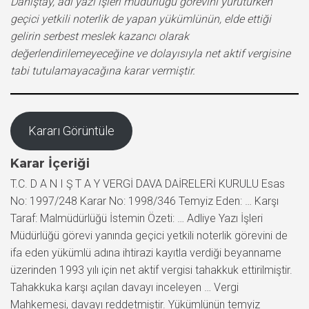
Danıştay, adi yazı işleri müdürlüğü görevini yürütürken
geçici yetkili noterlik de yapan yükümlünün, elde ettiği
gelirin serbest meslek kazancı olarak
değerlendirilemeyeceğine ve dolayısıyla net aktif vergisine
tabi tutulamayacağına karar vermiştir.
Kararı Görüntüle
Karar İçeriği
T.C. D A N I Ş T A Y VERGİ DAVA DAİRELERİ KURULU Esas
No: 1997/248 Karar No: 1998/346 Temyiz Eden: … Karşı
Taraf: Malmüdürlüğü İstemin Özeti: … Adliye Yazı İşleri
Müdürlüğü görevi yanında geçici yetkili noterlik görevini de
ifa eden yükümlü adına ihtirazi kayıtla verdiği beyanname
üzerinden 1993 yılı için net aktif vergisi tahakkuk ettirilmiştir.
Tahakkuka karşı açılan davayı inceleyen … Vergi
Mahkemesi, davayı reddetmiştir. Yükümlünün temyiz