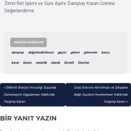
Zımni Ret İşlemi ve Süre Aşımı: Danıştay Kararı Üzerine
Değerlendirme
DANIŞTAY KARARLARI
danıştay
değerlendirilmesi
geçici
görevi
görevinin
kamu
karar
kararı
noterlik
olarak
Ücretli
Üzerine
YAZI
Elektrik Enerjisi Hırsızlığı Suçunda
Ceza Sınırının Artırılması ve Şikayete
GEZINMESI
Zamanaşımı Uygulaması Hakkında
Bağlı Suçların İncelenmesi Hakkında
Yargıtay Kararı
Yargıtay Kararı
BIR YANIT YAZIN