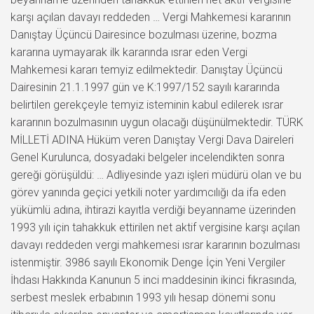
karşı açılan davayı reddeden … Vergi Mahkemesi kararının
Danıştay Üçüncü Dairesince bozulması üzerine, bozma
kararına uymayarak ilk kararında ısrar eden Vergi
Mahkemesi kararı temyiz edilmektedir. Danıştay Üçüncü
Dairesinin 21.1.1997 gün ve K:1997/152 sayılı kararında
belirtilen gerekçeyle temyiz isteminin kabul edilerek ısrar
kararının bozulmasının uygun olacağı düşünülmektedir. TÜRK
MİLLETİ ADINA Hüküm veren Danıştay Vergi Dava Daireleri
Genel Kurulunca, dosyadaki belgeler incelendikten sonra
gereği görüşüldü: … Adliyesinde yazı işleri müdürü olan ve bu
görev yanında geçici yetkili noter yardımcılığı da ifa eden
yükümlü adına, ihtirazi kayıtla verdiği beyanname üzerinden
1993 yılı için tahakkuk ettirilen net aktif vergisine karşı açılan
davayı reddeden vergi mahkemesi ısrar kararının bozulması
istenmiştir. 3986 sayılı Ekonomik Denge İçin Yeni Vergiler
İhdası Hakkında Kanunun 5 inci maddesinin ikinci fıkrasında,
serbest meslek erbabının 1993 yılı hesap dönemi sonu