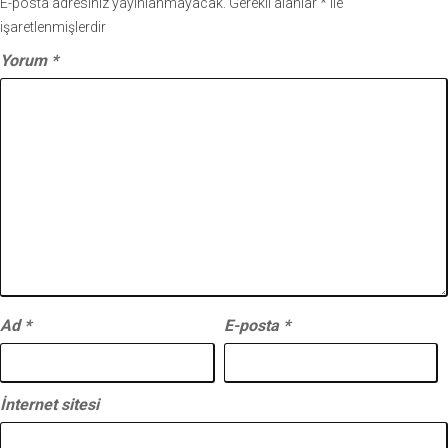
E-posta adresiniz yayınlanmayacak.
Gerekli alanlar
*
ile
işaretlenmişlerdir
Yorum
*
Ad
*
E-posta
*
İnternet sitesi