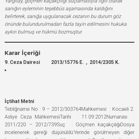
Yargıtay, göçmen kaçakçılığı suçlamasıyla ilgili olarak
sanığın eyleminin teşebbüs aşamasında kaldığını
belirterek, sanığa uygulanacak cezanın bu durum göz
önünde bulundurulmadan fazla tayin edilmesini hukuka
aykırı bulmuş ve hükmü bozmuştur.
Karar İçeriği
9. Ceza Dairesi 2013/15776 E. , 2014/2305 K.
İçtihat Metni
Tebliğname No : 9 – 2012/303764Mahkemesi : Kocaeli 2.
Asliye Ceza MahkemesiTarihi : 11.09.2012Numarası :
2011/220 – 2012/739Suç : Göçmen kaçakçılığıDosya
incelenerek gereği düşünüldü:Yerinde görülmeyen diğer