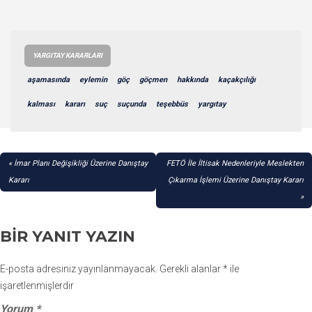
YARGITAY KARARLARI
aşamasında
eylemin
göç
göçmen
hakkında
kaçakçılığı
kalması
kararı
suç
suçunda
teşebbüs
yargıtay
YAZI
İmar Planı Değişikliği Üzerine Danıştay
FETÖ İle İltisak Nedenleriyle Meslekten
GEZINMESI
Kararı
Çıkarma İşlemi Üzerine Danıştay Kararı
BIR YANIT YAZIN
E-posta adresiniz yayınlanmayacak.
Gerekli alanlar
*
ile
işaretlenmişlerdir
Yorum
*