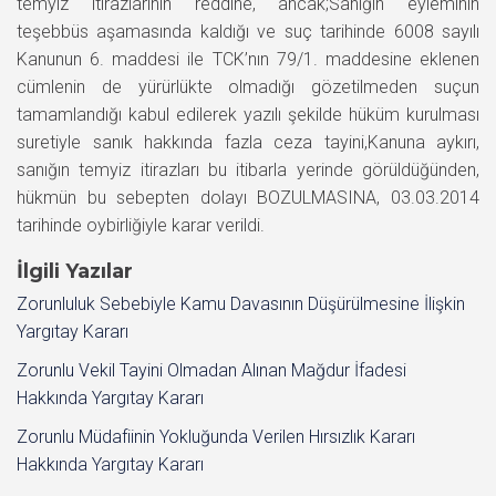
temyiz itirazlarının reddine, ancak;Sanığın eyleminin
teşebbüs aşamasında kaldığı ve suç tarihinde 6008 sayılı
Kanunun 6. maddesi ile TCK’nın 79/1. maddesine eklenen
cümlenin de yürürlükte olmadığı gözetilmeden suçun
tamamlandığı kabul edilerek yazılı şekilde hüküm kurulması
suretiyle sanık hakkında fazla ceza tayini,Kanuna aykırı,
sanığın temyiz itirazları bu itibarla yerinde görüldüğünden,
hükmün bu sebepten dolayı BOZULMASINA, 03.03.2014
tarihinde oybirliğiyle karar verildi.
İlgili Yazılar
Zorunluluk Sebebiyle Kamu Davasının Düşürülmesine İlişkin
Yargıtay Kararı
Zorunlu Vekil Tayini Olmadan Alınan Mağdur İfadesi
Hakkında Yargıtay Kararı
Zorunlu Müdafiinin Yokluğunda Verilen Hırsızlık Kararı
Hakkında Yargıtay Kararı