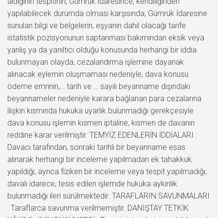
aldığının tespitinin, Gümrük İdaresince, kendiliğinden
yapılabilecek durumda olması karşısında; Gümrük İdaresine
sunulan bilgi ve belgelerin, eşyanın dahil olacağı tarife
istatistik pozisyonunun saptanması bakımından eksik veya
yanlış ya da yanıltıcı olduğu konusunda herhangi bir iddia
bulunmayan olayda, cezalandırma işlemine dayanak
alınacak eylemin oluşmaması nedeniyle, dava konusu
ödeme emrinin,… tarih ve … sayılı beyanname dışındaki
beyannameler nedeniyle karara bağlanan para cezalarına
ilişkin kısmında hukuka uyarlık bulunmadığı gerekçesiyle
dava konusu işlemin kısmen iptaline, kısmen de davanın
reddine karar verilmiştir. TEMYİZ EDENLERİN İDDİALARI :
Davacı tarafından, sonraki tarihli bir beyanname esas
alınarak herhangi bir inceleme yapılmadan ek tahakkuk
yapıldığı, ayrıca fiziken bir inceleme veya tespit yapılmadığı;
davalı idarece, tesis edilen işlemde hukuka aykırılık
bulunmadığı ileri sürülmektedir. TARAFLARIN SAVUNMALARI
: Taraflarca savunma verilmemiştir. DANIŞTAY TETKİK