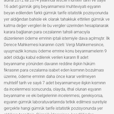
adına 2012 ilâ 2014 yıllarında tescilli muhtelif tarih ve sayılı
16 adet gümrük giriş beyannamesi muhteviyatı eşyanın
beyan edilenden farklı gümrük tarife istatistik pozisyonunda
yer aldığından bahisle ek olarak tahakkuk ettirilen gümrük ve
katma değer vergileri ile bu vergiler üzerinden hesaplanarak
karara bağlanan para cezalarının tahsili amacıyla
düzenlenen ödeme emrinin iptali istemiyle dava açılmıştır. İlk
Derece Mahkemesi kararının özeti: Vergi Mahkemesince,
uyuşmazlık konusu ödeme emrine konu beyannamelerin 9
adet olduğu kabul edilerek verilen kararın 8 adet
beyanname yönünden davanın reddine ilişkin hüküm
fıkrasının para cezalarına isabet eden kısmının bozulması
üzerine, ödeme emrinin daha önce karar verilmeyen
muhtelif tarih ve sayılı 7 adet beyannameye ilişkin kısmının
da incelenmesi sonucunda, olayda, ithal olunan eşyanın
beyanname ve eki belgelerinin incelenmesi, gerekiyorsa,
eşyanın gümrük laboratuvarlarında tetkik edilmesi suretiyle
gerçekte hangi gümrük tarife istatistik pozisyonunda yer