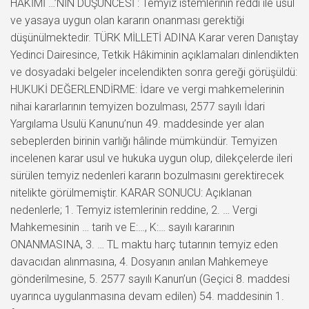
HÂKİMİ …’NİN DÜŞÜNCESİ : Temyiz istemlerinin reddi ile usul
ve yasaya uygun olan kararın onanması gerektiği
düşünülmektedir. TÜRK MİLLETİ ADINA Karar veren Danıştay
Yedinci Dairesince, Tetkik Hâkiminin açıklamaları dinlendikten
ve dosyadaki belgeler incelendikten sonra gereği görüşüldü:
HUKUKİ DEĞERLENDİRME: İdare ve vergi mahkemelerinin
nihai kararlarının temyizen bozulması, 2577 sayılı İdari
Yargılama Usulü Kanunu’nun 49. maddesinde yer alan
sebeplerden birinin varlığı hâlinde mümkündür. Temyizen
incelenen karar usul ve hukuka uygun olup, dilekçelerde ileri
sürülen temyiz nedenleri kararın bozulmasını gerektirecek
nitelikte görülmemiştir. KARAR SONUCU: Açıklanan
nedenlerle; 1. Temyiz istemlerinin reddine, 2. … Vergi
Mahkemesinin … tarih ve E:…, K:… sayılı kararının
ONANMASINA, 3. … TL maktu harç tutarının temyiz eden
davacıdan alınmasına, 4. Dosyanın anılan Mahkemeye
gönderilmesine, 5. 2577 sayılı Kanun’un (Geçici 8. maddesi
uyarınca uygulanmasına devam edilen) 54. maddesinin 1.