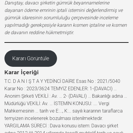
Danıştay, davacı şirketin gümrük beyannamelerine
dayanan ödeme emrinin iptali istemini değerlendirmiş ve
gümrük idaresinin sorumluluğu çerçevesinde inceleme
yapılmadığı gerekçesiyle kararın kısmen iptaline ve kısmen
de davanın reddine hükmetmiştir.
Kararı Görüntüle
Karar İçeriği
T.C. D A N I Ş T A Y YEDİNCİ DAİRE Esas No : 2021/5040
Karar No : 2023/3624 TEMYİZ EDENLER: 1-(DAVACI) …
Anonim Şirketi VEKİLİ : Av. … 2- (DAVALI) … Bakanlığı adına …
Müdürlüğü VEKİLİ: Av. … İSTEMİN KONUSU: …. Vergi
Mahkemesinin … tarih ve E:…, K:… sayılı kararının taraflarca
temyizen incelenerek bozulması istenilmektedir.
YARGILAMA SÜRECİ : Dava konusu istem: Davacı şirket