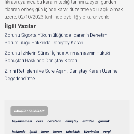
fıkrası uyarınca bu kararın tebliğ tarihini izleyen günden
itibaren onbeş gün içinde karar düzeltme yolu açık olmak
üzere, 02/10/2023 tarihinde oybirliğiyle karar verildi.
İlgili Yazılar
Zorunlu Sigorta Yükümlülüğünde İdarenin Denetim
Sorumluluğu Hakkında Danıştay Kararı
Zorunlu İzinlerin Süresi İçinde Alınmamasının Hukuki
Sonuçları Hakkında Danıştay Kararı
Zımni Ret İşlemi ve Süre Aşımı: Danıştay Kararı Üzerine
Değerlendirme
DANIŞTAY KARARLARI
beyannamesi
ceza
cezaların
danıştay
ettirilen
gümrük
hakkında
İptali
karar
kararı
tahakkuk
Üzerinden
vergi