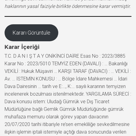
haklarının yasal faiziyle birlikte ödenmesine karar vermiştir.
Kararı Görüntüle
Karar İçeriği
T.C. D A N I Ş T A Y ONİKİNCİ DAİRE Esas No : 2023/3885
Karar No : 2023/5010 TEMYİZ EDEN (DAVALI) : … Bakanlığı
VEKİLİ : Hukuk Müşaviri … KARŞI TARAF (DAVACI) : … VEKİLİ :
Av. … İSTEMİN KONUSU : … Bölge İdare Mahkemesi … İdari
Dava Dairesinin … tarih ve E:…, K:… sayılı kararının temyizen
incelenerek bozulması istenilmektedir. YARGILAMA SÜRECİ :
Dava konusu istem: Uludağ Gümrük ve Dış Ticaret
Müdürlüğüne bağlı Gemlik Gümrük Müdürlüğünde gümrük
muhafaza memuru olarak görev yapan davacının
20/07/2020 tarihi itibariyle re’sen emekliliğe sevkedilmesine
ilişkin işlemin iptali istemiyle açtığı dava sonucunda verilen