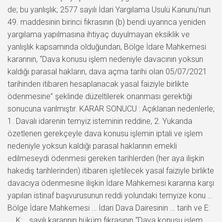
de; bu yanlışlık; 2577 sayılı İdari Yargılama Usulü Kanunu’nun
49. maddesinin birinci fıkrasının (b) bendi uyarınca yeniden
yargılama yapılmasına ihtiyaç duyulmayan eksiklik ve
yanlışlık kapsamında olduğundan, Bölge İdare Mahkemesi
kararının, “Dava konusu işlem nedeniyle davacının yoksun
kaldığı parasal hakların, dava açma tarihi olan 05/07/2021
tarihinden itibaren hesaplanacak yasal faiziyle birlikte
ödenmesine” şeklinde düzeltilerek onanması gerektiği
sonucuna varılmıştır. KARAR SONUCU : Açıklanan nedenlerle;
1. Davalı idarenin temyiz isteminin reddine, 2. Yukarıda
özetlenen gerekçeyle dava konusu işlemin iptali ve işlem
nedeniyle yoksun kaldığı parasal haklarının emekli
edilmeseydi ödenmesi gereken tarihlerden (her aya ilişkin
hakediş tarihlerinden) itibaren işletilecek yasal faiziyle birlikte
davacıya ödenmesine ilişkin İdare Mahkemesi kararına karşı
yapılan istinaf başvurusunun reddi yolundaki temyize konu …
Bölge İdare Mahkemesi … İdari Dava Dairesinin … tarih ve E:
…, K:… sayılı kararının hüküm fıkrasının “Dava konusu işlem