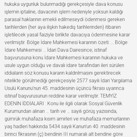
hukuka uygunluk bulunmadığı gerekçesiyle dava konusu
işlemin iptaline, davacının işlem nedeniyle yoksun kaldığı
parasal haklarının emekli edilmeseydi ödenmesi gereken
tarihlerden (her aya ilişkin hakediş tarihlerinden) itibaren
işletilecek yasal faiziyle birlikte davacıya ödenmesine karar
verilmiştir. Bölge İdare Mahkemesi kararının özeti: … Bölge
İdare Mahkemesi … İdari Dava Dairesince; istinaf
başvurusuna konu İdare Mahkemesi kararının hukuka ve
usule uygun olduğu ve davalı idare tarafından ileri sürülen
iddiaların söz konusu kararın kaldırılmasını gerektirecek
nitelikte görülmediği gerekçesiyle 2577 sayılı İdari Yargılama
Usulü Kanunu’nun 45. maddesinin üçüncü fıkrası uyarınca
istinaf başvurusunun reddine karar verilmiştir. TEMYİZ
EDENİN İDDİALARI : Konu ile ilgili olarak Sosyal Güvenlik
Kurumundan alınan … tarih ve … sayılı görüş yazısında,
gümrük muhafaza kısım amirleri ve muhafaza memurlarının
yaş hadleri hakkında 5434 sayılı Kanun’un 40. maddesinin
birinci fıkrasının (ç) bendinin III numaralı alt bendine göre