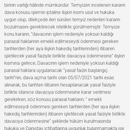
birinin varlığı hâlinde mümkündür. Temyizen incelenen kararın
dava konusu işlemin iptaline ilişkin kısmı usul ve hukuka
uygun olup, dilekçede ileri sürülen temyiz nedenleri kararın
bozulmasını gerektirecek nitelikte görülmemiştir. Temyize
konu kararın, “davacının işlem nedeniyle yoksun kaldığı
parasal haklarının emekli edilmeseydi ödenmesi gereken
tarihlerden (her aya ilişkin hakediş tarihlerinden) itibaren
işletilecek yasal faiziyle birlikte davacıya ödenmesine” ilişkin
kısmına gelince; Davacının işlem nedeniyle yoksun kaldığı
parasal haklara uygulanacak “yasal faizin başlangıç
tarihi”nin, dava açma tarihi olan 05/07/2021 tarihi esas
alınarak, bu tarihten itibaren hesaplanacak yasal faiziyle
birlikte idarece davacıya ödenmesine karar verilmesi
gerekirken; söz konusu parasal hakların; ” emekli
edilmeseydi ödenmesi gereken tarihlerden (her aya ilişkin
hakediş tarihlerinden) itibaren işletilecek yasal faiziyle birlikte
davacıya ödenmesine” şeklinde hüküm kurulmasında
hukuka ve Danıştay içtihatlarına uygunluk bulunmamakta ise