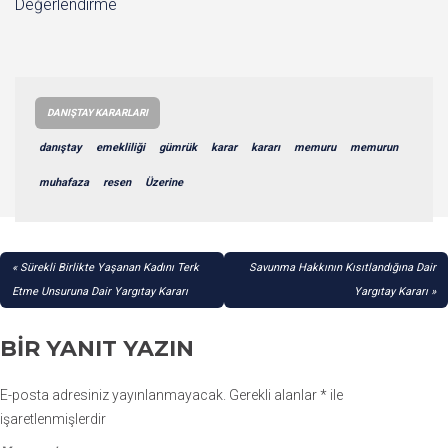
Değerlendirme
DANIŞTAY KARARLARI
danıştay
emekliliği
gümrük
karar
kararı
memuru
memurun
muhafaza
resen
Üzerine
YAZI
Sürekli Birlikte Yaşanan Kadını Terk
Savunma Hakkının Kısıtlandığına Dair
GEZINMESI
Etme Unsuruna Dair Yargıtay Kararı
Yargıtay Kararı
BIR YANIT YAZIN
E-posta adresiniz yayınlanmayacak.
Gerekli alanlar
*
ile
işaretlenmişlerdir