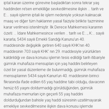
iptal kararı üzerine görevine başladıktan sonra tekrar yaş
haddinden re’sen emekliliğe sevkedilmesine ilişkin … tarih ve
E:… sayılı işlemin iptali ile işlem nedeniyle yoksun kalınacak
maaş ve diğer tüm haklarının yasal faiziyle birlikte tazminine
karar verilmesi istenilmiştir. İlk Derece Mahkemesi kararının
özeti: … İdare Mahkemesince verilen .. tarih ve E:…, K:… sayılı
kararla; 5434 sayılı Emekli Sandığı Kanunu’un 40.
maddesinde değişiklik getiren 640 sayılı KHK’nın 40.
maddesinin 703 sayılı KHK’ nın 29. maddesiyle yürürlükten
kaldırıldığı ve dava konusu işlemin tesis edildiği tarih itibariyle
gümrük muhafaza mensupları için yaş haddini belirleyen
özel bir yasal düzenleme de bulunmadığı, gümrük muhafaza
mensuplarının 5434 sayılı Kanun’un 40. maddesinin birinci
fıkrasında ifade edilen 65 yaş haddine tabi olduğu, davacının
henüz 65 yaşını doldurmadığı görüldüğünden, gümrük
muhafaza memurları için geçerli 55 yaş haddini
doldurduğundan bahisle yaş haddi süresinin uzatılmayarak
emekliye sevkedilmesine ilişkin dava konusu işlemde