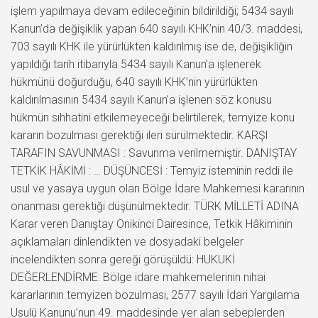
işlem yapılmaya devam edileceğinin bildirildiği; 5434 sayılı
Kanun’da değişiklik yapan 640 sayılı KHK’nin 40/3. maddesi,
703 sayılı KHK ile yürürlükten kaldırılmış ise de, değişikliğin
yapıldığı tarih itibarıyla 5434 sayılı Kanun’a işlenerek
hükmünü doğurduğu, 640 sayılı KHK’nin yürürlükten
kaldırılmasının 5434 sayılı Kanun’a işlenen söz konusu
hükmün sıhhatini etkilemeyeceği belirtilerek, temyize konu
kararın bozulması gerektiği ileri sürülmektedir. KARŞI
TARAFIN SAVUNMASI : Savunma verilmemiştir. DANIŞTAY
TETKİK HÂKİMİ : … DÜŞÜNCESİ : Temyiz isteminin reddi ile
usul ve yasaya uygun olan Bölge İdare Mahkemesi kararının
onanması gerektiği düşünülmektedir. TÜRK MİLLETİ ADINA
Karar veren Danıştay Onikinci Dairesince, Tetkik Hâkiminin
açıklamaları dinlendikten ve dosyadaki belgeler
incelendikten sonra gereği görüşüldü: HUKUKİ
DEĞERLENDİRME: Bölge idare mahkemelerinin nihai
kararlarının temyizen bozulması, 2577 sayılı İdari Yargılama
Usulü Kanunu’nun 49. maddesinde yer alan sebeplerden