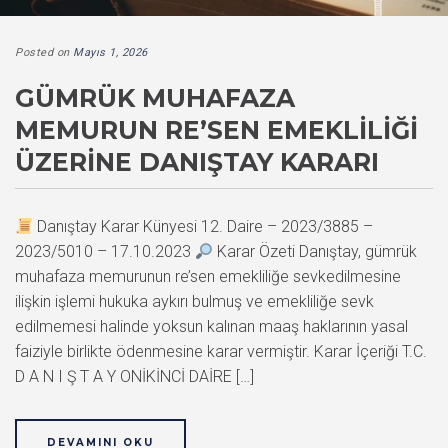
Posted on
Mayıs 1, 2026
GÜMRÜK MUHAFAZA
MEMURUN RE’SEN EMEKLILIĞI
ÜZERINE DANIŞTAY KARARI
Danıştay Karar Künyesi 12. Daire – 2023/3885 –
2023/5010 – 17.10.2023
Karar Özeti Danıştay, gümrük
muhafaza memurunun re’sen emekliliğe sevkedilmesine
ilişkin işlemi hukuka aykırı bulmuş ve emekliliğe sevk
edilmemesi halinde yoksun kalınan maaş haklarının yasal
faiziyle birlikte ödenmesine karar vermiştir. Karar İçeriği T.C.
D A N I Ş T A Y ONİKİNCİ DAİRE […]
DEVAMINI OKU