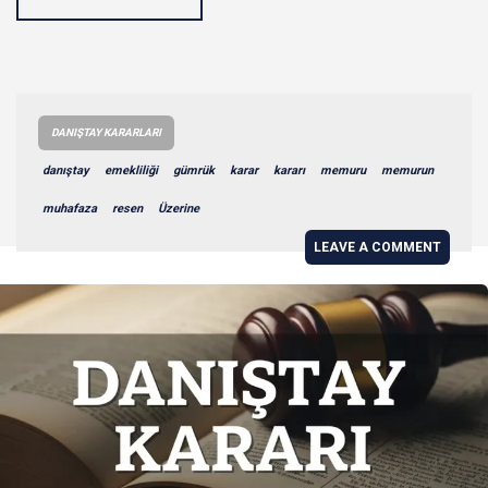
DANIŞTAY KARARLARI
danıştay
emekliliği
gümrük
karar
kararı
memuru
memurun
muhafaza
resen
Üzerine
LEAVE A COMMENT