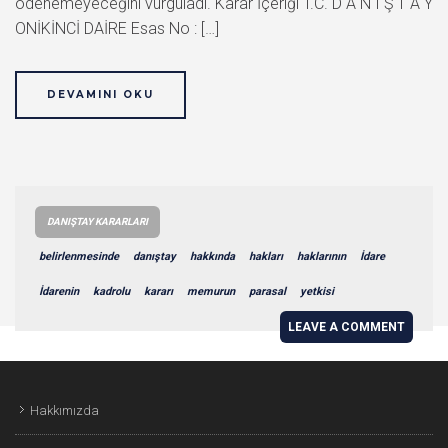
ödenemeyeceğini vurguladı. Karar İçeriği T.C. D A N I Ş T A Y
ONİKİNCİ DAİRE Esas No : […]
DEVAMINI OKU
DANIŞTAY KARARLARI
belirlenmesinde
danıştay
hakkında
hakları
haklarının
İdare
İdarenin
kadrolu
kararı
memurun
parasal
yetkisi
LEAVE A COMMENT
Hakkımızda