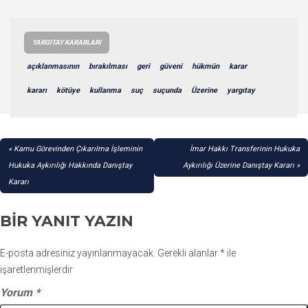
YARGITAY KARARLARI
açıklanmasının
bırakılması
geri
güveni
hükmün
karar
kararı
kötüye
kullanma
suç
suçunda
Üzerine
yargıtay
YAZI
Kamu Görevinden Çıkarılma İşleminin
İmar Hakkı Transferinin Hukuka
GEZINMESI
Hukuka Aykırılığı Hakkında Danıştay
Aykırılığı Üzerine Danıştay Kararı
Kararı
BIR YANIT YAZIN
E-posta adresiniz yayınlanmayacak.
Gerekli alanlar
*
ile
işaretlenmişlerdir
Yorum
*