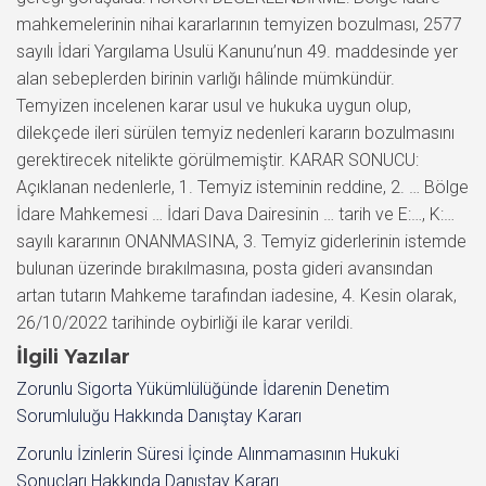
mahkemelerinin nihai kararlarının temyizen bozulması, 2577
sayılı İdari Yargılama Usulü Kanunu’nun 49. maddesinde yer
alan sebeplerden birinin varlığı hâlinde mümkündür.
Temyizen incelenen karar usul ve hukuka uygun olup,
dilekçede ileri sürülen temyiz nedenleri kararın bozulmasını
gerektirecek nitelikte görülmemiştir. KARAR SONUCU:
Açıklanan nedenlerle, 1. Temyiz isteminin reddine, 2. … Bölge
İdare Mahkemesi … İdari Dava Dairesinin … tarih ve E:…, K:…
sayılı kararının ONANMASINA, 3. Temyiz giderlerinin istemde
bulunan üzerinde bırakılmasına, posta gideri avansından
artan tutarın Mahkeme tarafından iadesine, 4. Kesin olarak,
26/10/2022 tarihinde oybirliği ile karar verildi.
İlgili Yazılar
Zorunlu Sigorta Yükümlülüğünde İdarenin Denetim
Sorumluluğu Hakkında Danıştay Kararı
Zorunlu İzinlerin Süresi İçinde Alınmamasının Hukuki
Sonuçları Hakkında Danıştay Kararı