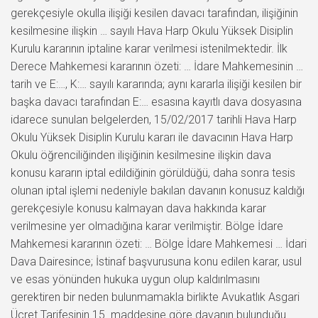
gerekçesiyle okulla ilişiği kesilen davacı tarafından, ilişiğinin
kesilmesine ilişkin … sayılı Hava Harp Okulu Yüksek Disiplin
Kurulu kararının iptaline karar verilmesi istenilmektedir. İlk
Derece Mahkemesi kararının özeti: … İdare Mahkemesinin …
tarih ve E:…, K:… sayılı kararında; aynı kararla ilişiği kesilen bir
başka davacı tarafından E:… esasına kayıtlı dava dosyasına
idarece sunulan belgelerden, 15/02/2017 tarihli Hava Harp
Okulu Yüksek Disiplin Kurulu kararı ile davacının Hava Harp
Okulu öğrenciliğinden ilişiğinin kesilmesine ilişkin dava
konusu kararın iptal edildiğinin görüldüğü, daha sonra tesis
olunan iptal işlemi nedeniyle bakılan davanın konusuz kaldığı
gerekçesiyle konusu kalmayan dava hakkında karar
verilmesine yer olmadığına karar verilmiştir. Bölge İdare
Mahkemesi kararının özeti: … Bölge İdare Mahkemesi … İdari
Dava Dairesince; İstinaf başvurusuna konu edilen karar, usul
ve esas yönünden hukuka uygun olup kaldırılmasını
gerektiren bir neden bulunmamakla birlikte Avukatlık Asgari
Ücret Tarifesinin 15. maddesine göre davanın bulunduğu