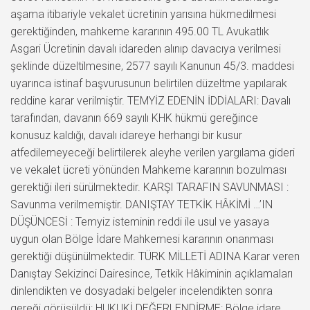
aşama itibariyle vekalet ücretinin yarısına hükmedilmesi
gerektiğinden, mahkeme kararının 495.00 TL Avukatlık
Asgari Ücretinin davalı idareden alınıp davacıya verilmesi
şeklinde düzeltilmesine, 2577 sayılı Kanunun 45/3. maddesi
uyarınca istinaf başvurusunun belirtilen düzeltme yapılarak
reddine karar verilmiştir. TEMYİZ EDENİN İDDİALARI: Davalı
tarafından, davanın 669 sayılı KHK hükmü gereğince
konusuz kaldığı, davalı idareye herhangi bir kusur
atfedilemeyeceği belirtilerek aleyhe verilen yargılama gideri
ve vekalet ücreti yönünden Mahkeme kararının bozulması
gerektiği ileri sürülmektedir. KARŞI TARAFIN SAVUNMASI :
Savunma verilmemiştir. DANIŞTAY TETKİK HÂKİMİ …’IN
DÜŞÜNCESİ : Temyiz isteminin reddi ile usul ve yasaya
uygun olan Bölge İdare Mahkemesi kararının onanması
gerektiği düşünülmektedir. TÜRK MİLLETİ ADINA Karar veren
Danıştay Sekizinci Dairesince, Tetkik Hâkiminin açıklamaları
dinlendikten ve dosyadaki belgeler incelendikten sonra
gereği görüşüldü: HUKUKİ DEĞERLENDİRME: Bölge idare