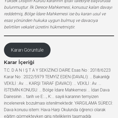
Yüksek Disiplin Kurulu kararının iptali talebiyle başvuruda
bulunmuştur. İlk Derece Mahkemesi, konusuz kalan davayı
reddetmiş, Bölge İdare Mahkemesi ise bu kararı usul ve
esas yönünden hukuka uygun bulmuş ve davacıya
belirtilen vekalet ücretini hükmetmiştir.
Kararı Görüntüle
Karar İçeriği
T.C. D A N I Ş T A Y SEKİZİNCİ DAİRE Esas No : 2018/6223
Karar No : 2022/5979 TEMYİZ EDEN (DAVALI): … Bakanlığı
VEKİLİ : Av. … KARŞI TARAF (DAVACI): … VEKİLİ : Av. …
İSTEMİN KONUSU: … Bölge İdare Mahkemesi … İdari Dava
Dairesinin … tarih ve E:…, K:… sayılı kararının temyizen
incelenerek bozulması istenilmektedir. YARGILAMA SÜRECİ:
Dava konusu istem: Hava Harp Okulunda öğrenci olarak
eğitim görmekteyken giriş niteliklerini taşımadığı