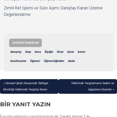
Zımni Ret İşlemi ve Süre Aşımı: Danıştay Kararı Üzerine
Değerlendirme
DANIŞTAY KARARLARI
danıştay
harp
hava
İlişiğin
İtiraz
karar
kararı
kesilmesine
Öğrenci
Öğrenciliğinden
okulu
YAZI
Veraset İptali Davasında Tebligat
Tahkimde Yargılamanın İadesi ve
GEZINMESI
Eksikliği Hakkında Yargıtay Kararı
Uygulama Esasları
BIR YANIT YAZIN
E-posta adresiniz yayınlanmayacak.
Gerekli alanlar
*
ile