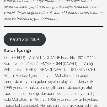
yapılan hak sahibi başvurusunun, 7269 sayılı Kanun
uyarınca işlem yapılmaması gerekçesiyle reddedilmesine
yönelik itirazı değerlendirerek, İdare Mahkemesi’nin kararını
usul ve hukuka uygun bulmuştur.
Kararı Görüntüle
Karar İçeriği
T.C. D A N I Ş T A Y ALTINCI DAİRE Esas No : 2019/11190
Karar No : 2021/972 TEMYİZ EDEN (DAVALI) : … Valiliği
VEKİLİ : Av. … KARŞI TARAF (DAVACI) : … İSTEMİN ÖZETİ :
Muş İli, Merkez İlçesi, …, … ve … Mahallelerinde çeşitli
tarihlerde meydana gelen heyelan olayları nedeniyle ilki
1949 yılında olmak üzere çeşitli tarihlerde jeolojik etüt
raporları düzenlendiği, davacının konutunun da yer aldığı
Kale Mahallesinin 1963 ve 1968 yıllarında tekrar heyelana
maruz kalması sebebiyle hak sahibi olarak kabul edilmesi