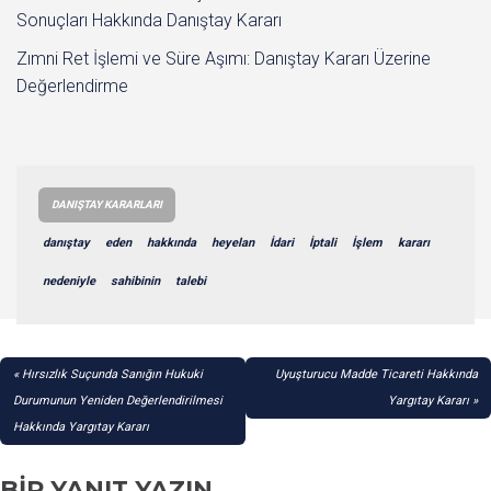
Sonuçları Hakkında Danıştay Kararı
Zımni Ret İşlemi ve Süre Aşımı: Danıştay Kararı Üzerine
Değerlendirme
DANIŞTAY KARARLARI
danıştay
eden
hakkında
heyelan
İdari
İptali
İşlem
kararı
nedeniyle
sahibinin
talebi
YAZI
Hırsızlık Suçunda Sanığın Hukuki
Uyuşturucu Madde Ticareti Hakkında
GEZINMESI
Durumunun Yeniden Değerlendirilmesi
Yargıtay Kararı
Hakkında Yargıtay Kararı
BIR YANIT YAZIN