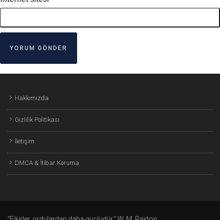
Hakkımızda
Gizlilik Politikası
İletişim
DMCA & İtibar Koruma
"Fikirler, ordulardan daha güçlüdür." W. M. Paxton