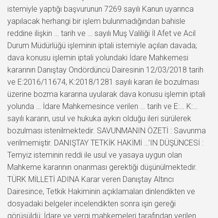
istemiyle yaptığı başvurunun 7269 sayılı Kanun uyarınca
yapılacak herhangi bir işlem bulunmadığından bahisle
reddine ilişkin … tarih ve … sayılı Muş Valiliği İl Afet ve Acil
Durum Müdürlüğü işleminin iptali istemiyle açılan davada;
dava konusu işlemin iptali yolundaki İdare Mahkemesi
kararının Danıştay Ondördüncü Dairesinin 12/03/2018 tarih
ve E:2016/11674, K:2018/1281 sayılı kararı ile bozulması
üzerine bozma kararına uyularak dava konusu işlemin iptali
yolunda … İdare Mahkemesince verilen … tarih ve E:… K:…
sayılı kararın, usul ve hukuka aykırı olduğu ileri sürülerek
bozulması istenilmektedir. SAVUNMANIN ÖZETİ : Savunma
verilmemiştir. DANIŞTAY TETKİK HAKİMİ …’IN DÜŞÜNCESİ :
Temyiz isteminin reddi ile usul ve yasaya uygun olan
Mahkeme kararının onanması gerektiği düşünülmektedir.
TÜRK MİLLETİ ADINA Karar veren Danıştay Altıncı
Dairesince, Tetkik Hakiminin açıklamaları dinlendikten ve
dosyadaki belgeler incelendikten sonra işin gereği
görüşüldü: İdare ve vergi mahkemeleri tarafından verilen