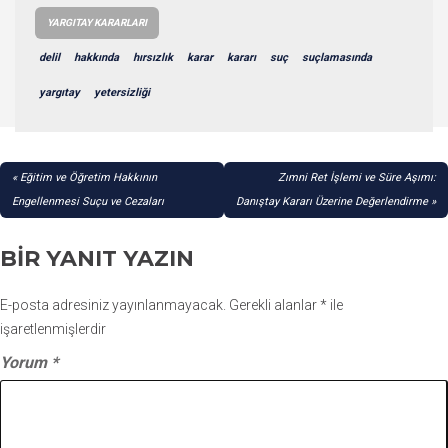
YARGITAY KARARLARI
delil
hakkında
hırsızlık
karar
kararı
suç
suçlamasında
yargıtay
yetersizliği
YAZI
Eğitim ve Öğretim Hakkının
Zımni Ret İşlemi ve Süre Aşımı:
GEZINMESI
Engellenmesi Suçu ve Cezaları
Danıştay Kararı Üzerine Değerlendirme
BIR YANIT YAZIN
E-posta adresiniz yayınlanmayacak.
Gerekli alanlar
*
ile
işaretlenmişlerdir
Yorum
*