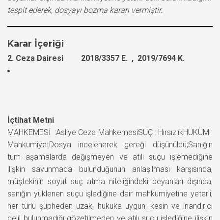
tespit ederek, dosyayı bozma kararı vermiştir.
Karar İçeriği
2. Ceza Dairesi 2018/3357 E. , 2019/7694 K.
İçtihat Metni
MAHKEMESİ :Asliye Ceza MahkemesiSUÇ : HırsızlıkHÜKÜM :
MahkumiyetDosya incelenerek gereği düşünüldü;Sanığın
tüm aşamalarda değişmeyen ve atılı suçu işlemediğine
ilişkin savunmada bulunduğunun anlaşılması karşısında,
müştekinin soyut suç atma niteliğindeki beyanları dışında,
sanığın yüklenen suçu işlediğine dair mahkumiyetine yeterli,
her türlü şüpheden uzak, hukuka uygun, kesin ve inandırıcı
delil bulunmadığı gözetilmeden ve atılı suçu işlediğine ilişkin