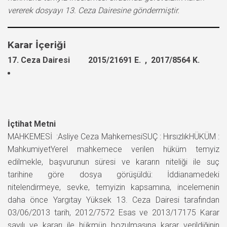
vererek dosyayı 13. Ceza Dairesine göndermiştir.
Karar İçeriği
17. Ceza Dairesi 2015/21691 E. , 2017/8564 K.
İçtihat Metni
MAHKEMESİ :Asliye Ceza MahkemesiSUÇ : HırsızlıkHÜKÜM :
MahkumiyetYerel mahkemece verilen hüküm temyiz
edilmekle, başvurunun süresi ve kararın niteliği ile suç
tarihine göre dosya görüşüldü: İddianamedeki
nitelendirmeye, sevke, temyizin kapsamına, incelemenin
daha önce Yargıtay Yüksek 13. Ceza Dairesi tarafından
03/06/2013 tarih, 2012/7572 Esas ve 2013/17175 Karar
sayılı ve kararı ile hükmün bozulmasına karar verildiğinin