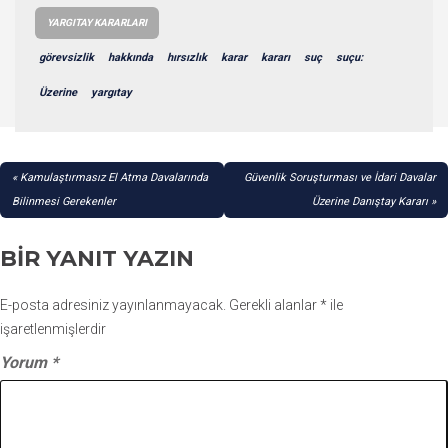
YARGITAY KARARLARI
görevsizlik
hakkında
hırsızlık
karar
kararı
suç
suçu:
Üzerine
yargıtay
YAZI
Kamulaştırmasız El Atma Davalarında
Güvenlik Soruşturması ve İdari Davalar
GEZINMESI
Bilinmesi Gerekenler
Üzerine Danıştay Kararı
BIR YANIT YAZIN
E-posta adresiniz yayınlanmayacak.
Gerekli alanlar
*
ile
işaretlenmişlerdir
Yorum
*