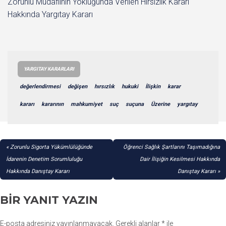
Zorunlu Müdafiinin Yokluğunda Verilen Hırsızlık Kararı
Hakkında Yargıtay Kararı
YARGITAY KARARLARI
değerlendirmesi
değişen
hırsızlık
hukuki
İlişkin
karar
kararı
kararının
mahkumiyet
suç
suçuna
Üzerine
yargıtay
YAZI
Zorunlu Sigorta Yükümlülüğünde
Öğrenci Sağlık Şartlarını Taşımadığına
GEZINMESI
İdarenin Denetim Sorumluluğu
Dair İlişiğin Kesilmesi Hakkında
Hakkında Danıştay Kararı
Danıştay Kararı
BIR YANIT YAZIN
E-posta adresiniz yayınlanmayacak.
Gerekli alanlar
*
ile