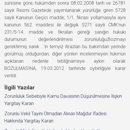
süresine göre; hükümden sonra 08.02.2008 tarih ve 26781
sayılı Resmi Gazetede yayımlanarak yürürlüğe giren 5728
sayılı Kanunun Geçici madde; 1/1. fıkrası yollamasıyla aynı
kanunun 562. maddesi ile değişik 5271 sayılı CMK’nun
231/5-14. madde ve fıkraları gereği sanığın hukuki
durumunun değerlendirilmesi zorunluluğu,Bozmayı
gerektirmiş sanık …’in temyiz itirazları bu bakımdan yerinde
görülmüş olduğundan, diğer yönleri incelenmeyen hükmün
açıklanan nedenle tebliğnameye aykırı olarak
BOZULMASINA, 19.03.2012 tarihinde oybirliğiyle karar
verildi.
İlgili Yazılar
Zorunluluk Sebebiyle Kamu Davasının Düşürülmesine İlişkin
Yargıtay Kararı
Zorunlu Vekil Tayini Olmadan Alınan Mağdur İfadesi
Hakkında Yargıtay Kararı