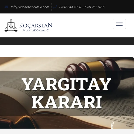
Skip
info@kocarslanhukuk.com
0537 344 4020 - 0258 257 5707
to
content
Toggl
naviga