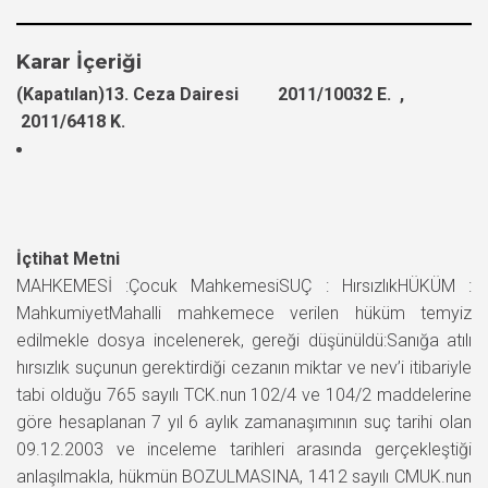
Karar İçeriği
(Kapatılan)13. Ceza Dairesi 2011/10032 E. ,
2011/6418 K.
İçtihat Metni
MAHKEMESİ :Çocuk MahkemesiSUÇ : HırsızlıkHÜKÜM :
MahkumiyetMahalli mahkemece verilen hüküm temyiz
edilmekle dosya incelenerek, gereği düşünüldü:Sanığa atılı
hırsızlık suçunun gerektirdiği cezanın miktar ve nev’i itibariyle
tabi olduğu 765 sayılı TCK.nun 102/4 ve 104/2 maddelerine
göre hesaplanan 7 yıl 6 aylık zamanaşımının suç tarihi olan
09.12.2003 ve inceleme tarihleri arasında gerçekleştiği
anlaşılmakla, hükmün BOZULMASINA, 1412 sayılı CMUK.nun