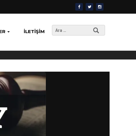
Arama:
ER
İLETIŞIM