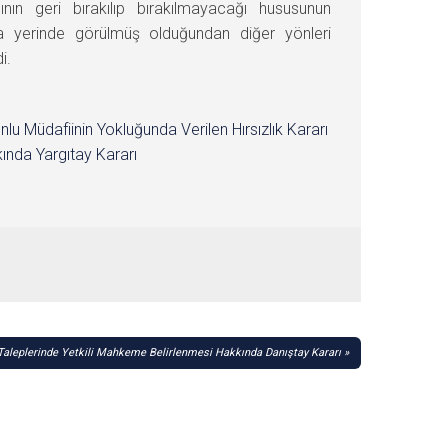
n geri bırakılıp bırakılmayacağı hususunun
rla yerinde görülmüş olduğundan diğer yönleri
i.
nlu Müdafiinin Yokluğunda Verilen Hırsızlık Kararı
ında Yargıtay Kararı
 Taleplerinde Yetkili Mahkeme Belirlenmesi Hakkında Danıştay Kararı