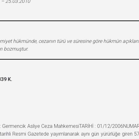
 – 25.03.2010
hkûmiyet hükmünde, cezanın türü ve süresine göre hükmün açıklan
arı bozmuştur.
39 K.
Germencik Asliye Ceza MahkemesiTARİHİ : 01/12/2006NUMARASI
rihli Resmi Gazetede yayımlanarak aynı gün yürürlüğe giren 572