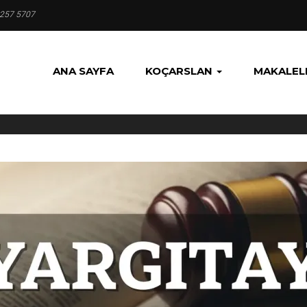
 257 5707
ANA SAYFA
KOÇARSLAN
MAKALEL