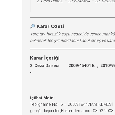
2. Ceza Dairesi – 2009/45404 – 2010/9339
Karar Özeti
Yargıtay, hırsızlık suçu nedeniyle verilen ma
belirterek temyiz itirazlarını kabul etmiş ve kar
Karar İçeriği
2. Ceza Dairesi 2009/45404 E. , 2010/93
İçtihat Metni
Tebliğname No : 6 – 2007/18447MAHKEMESİ : 
gereği düşünüldü;Hükümden sonra 08.02.2008 ta