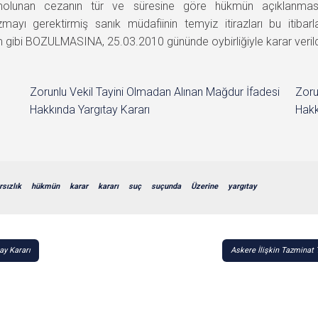
olunan cezanın tür ve süresine göre hükmün açıklanmasını
zmayı gerektirmiş sanık müdafiinin temyiz itirazları bu itiba
gibi BOZULMASINA, 25.03.2010 gününde oybirliğiyle karar verild
Zorunlu Vekil Tayini Olmadan Alınan Mağdur İfadesi
Zoru
Hakkında Yargıtay Kararı
Hakk
rsızlık
hükmün
karar
kararı
suç
suçunda
Üzerine
yargıtay
ay Kararı
Askere İlişkin Tazminat