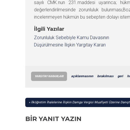
sayılı CMK.nun 231.maddesi uyarınca; hükm
değerlendirilmesinde zorunluluk bulunması,Bo
incelenmeyen hükmün bu sebepten dolayı istem 
İlgili Yazılar
Zorunluluk Sebebiyle Kamu Davasının
Düşürülmesine İlişkin Yargıtay Kararı
açıklanmasının
bırakılması
geri
hı
YARGITAY KARARLARI
YAZI
İlköğretim İhalelerine İlişkin Damga Vergisi Muafiyeti Üzerine Danışt
GEZINMESI
BIR YANIT YAZIN