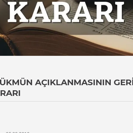
HÜKMÜN AÇIKLANMASININ GERI
ARARI