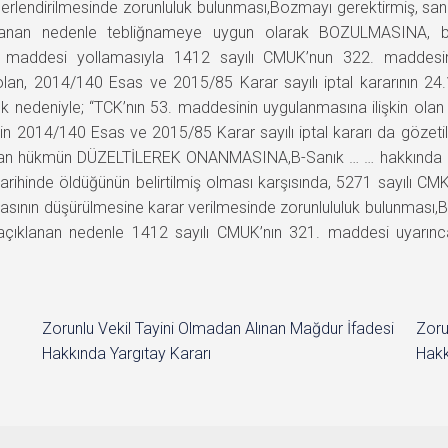
erlendirilmesinde zorunluluk bulunması,Bozmayı gerektirmiş, sa
lanan nedenle tebliğnameye uygun olarak BOZULMASINA, b
1. maddesi yollamasıyla 1412 sayılı CMUK’nun 322. maddesini
olan, 2014/140 Esas ve 2015/85 Karar sayılı iptal kararının 
nedeniyle; “TCK’nın 53. maddesinin uygulanmasına ilişkin olan t
 2014/140 Esas ve 2015/85 Karar sayılı iptal kararı da gözeti
un olan hükmün DÜZELTİLEREK ONANMASINA,B-Sanık … … hakkında 
arihinde öldüğünün belirtilmiş olması karşısında, 5271 sayılı C
asının düşürülmesine karar verilmesinde zorunlululuk bulunması,B
açıklanan nedenle 1412 sayılı CMUK’nın 321. maddesi uyarı
Zorunlu Vekil Tayini Olmadan Alınan Mağdur İfadesi
Zoru
Hakkında Yargıtay Kararı
Hakk