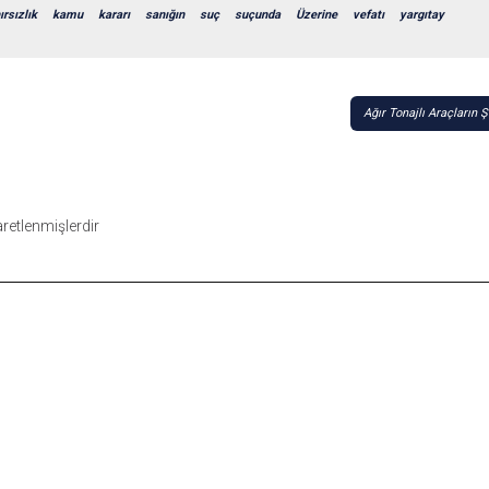
ırsızlık
kamu
kararı
sanığın
suç
suçunda
Üzerine
vefatı
yargıtay
Ağır Tonajlı Araçların 
şaretlenmişlerdir