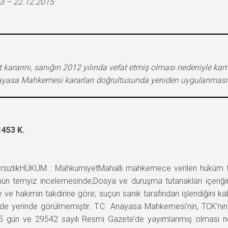
3 – 22.12.2015
 kararını, sanığın 2012 yılında vefat etmiş olması nedeniyle ka
yasa Mahkemesi kararları doğrultusunda yeniden uygulanmasına 
453 K.
ızlıkHÜKÜM : MahkumiyetMahalli mahkemece verilen hüküm tem
n temyiz incelemesinde;Dosya ve duruşma tutanakları içeriğine,
e ve hakimin takdirine göre; suçun sanık tarafından işlendiğini k
i de yerinde görülmemiştir. T.C. Anayasa Mahkemesi’nin, TCK’nı
015 gün ve 29542 sayılı Resmi Gazete’de yayımlanmış olması ne