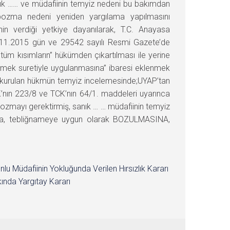
nık …… ve müdafiinin temyiz nedeni bu bakımdan
ozma nedeni yeniden yargılama yapılmasını
n verdiği yetkiye dayanılarak, T.C. Anayasa
24.11.2015 gün ve 29542 sayılı Resmi Gazete’de
üm kısımların” hükümden çıkartılması ile yerine
lmek suretiyle uygulanmasına” ibaresi eklenmek
kurulan hükmün temyiz incelemesinde;UYAP’tan
MK’nın 223/8 ve TCK’nın 64/1. maddeleri uyarınca
ozmayı gerektirmiş, sanık … … müdafiinin temyiz
nca, tebliğnameye uygun olarak BOZULMASINA,
nlu Müdafiinin Yokluğunda Verilen Hırsızlık Kararı
ında Yargıtay Kararı