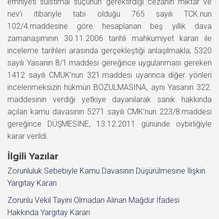
emniyeti suistimal suçunun gerektirdiği cezanın miktar ve
nev’i itibariyle tabi olduğu 765 sayılı TCK.nun
102/4.maddesine göre hesaplanan beş yıllık dava
zamanaşımının 30.11.2006 tarihli mahkumiyet kararı ile
inceleme tarihleri arasında gerçekleştiği anlaşılmakla; 5320
sayılı Yasanın 8/1.maddesi gereğince uygulanması gereken
1412 sayılı CMUK’nun 321.maddesi uyarınca diğer yönleri
incelenmeksizin hükmün BOZULMASINA, aynı Yasanın 322.
maddesinin verdiği yetkiye dayanılarak sanık hakkında
açılan kamu davasının 5271 sayılı CMK’nun 223/8.maddesi
gereğince DÜŞMESİNE, 13.12.2011 gününde oybirliğiyle
karar verildi.
İlgili Yazılar
Zorunluluk Sebebiyle Kamu Davasının Düşürülmesine İlişkin
Yargıtay Kararı
Zorunlu Vekil Tayini Olmadan Alınan Mağdur İfadesi
Hakkında Yargıtay Kararı