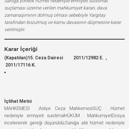
Sanığa yönelik hizmet nedeniyle emniyeti suistimal
suçlaması üzerine verilen mahkumiyet kararı, dava
zamanaşımının dolmuş olması sebebiyle Yargıtay
tarafından bozulmuş ve kamu davasının düşmesine karar
verilmiştir.
Karar İçeriği
(Kapatılan)15. Ceza Dairesi 2011/12982 E. ,
2011/17116 K.
İçtihat Metni
MAHKEMESİ :Asliye Ceza MahkemesiSUÇ : Hizmet
nedeniyle emniyeti suistimalHÜKÜM : MahkumiyetDosya
incelenerek gereği düşünüldü;Sanığa atılı hizmet nedeniyle