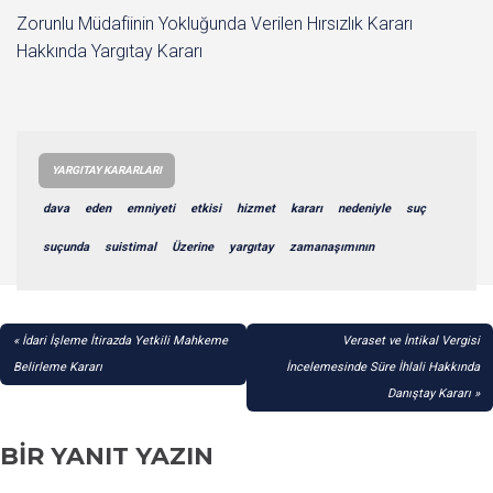
Zorunlu Müdafiinin Yokluğunda Verilen Hırsızlık Kararı
Hakkında Yargıtay Kararı
YARGITAY KARARLARI
dava
eden
emniyeti
etkisi
hizmet
kararı
nedeniyle
suç
suçunda
suistimal
Üzerine
yargıtay
zamanaşımının
YAZI
İdari İşleme İtirazda Yetkili Mahkeme
Veraset ve İntikal Vergisi
GEZINMESI
Belirleme Kararı
İncelemesinde Süre İhlali Hakkında
Danıştay Kararı
BIR YANIT YAZIN