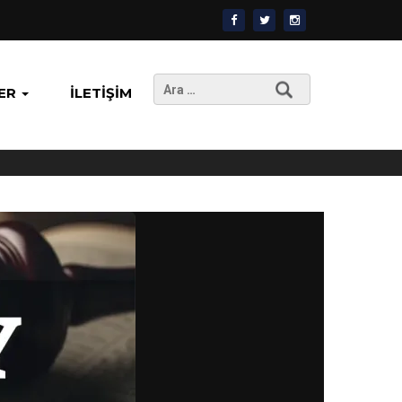
Arama:
ER
İLETIŞIM