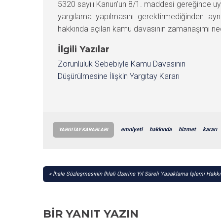
5320 sayılı Kanun’un 8/1. maddesi gereğince
yargılama yapılmasını gerektirmediğinden ay
hakkında açılan kamu davasının zamanaşımı nede
İlgili Yazılar
Zorunluluk Sebebiyle Kamu Davasının
Düşürülmesine İlişkin Yargıtay Kararı
emniyeti
hakkında
hizmet
kararı
YARGITAY KARARLARI
YAZI
İhale Sözleşmesinin İhlali Üzerine Yıl Süreli Yasaklama İşlemi Hakk
GEZINMESI
BIR YANIT YAZIN