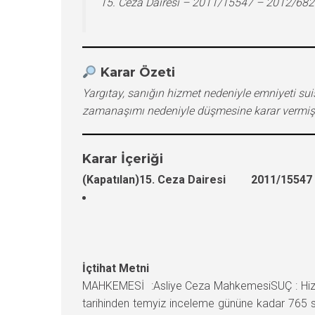
15. Ceza Dairesi – 2011/15547 – 2012/682
Karar Özeti
Yargıtay, sanığın hizmet nedeniyle emniyeti su
zamanaşımı nedeniyle düşmesine karar vermişt
Karar İçeriği
(Kapatılan)15. Ceza Dairesi 2011/15547 E
İçtihat Metni
MAHKEMESİ :Asliye Ceza MahkemesiSUÇ : Hizme
tarihinden temyiz inceleme gününe kadar 765 s