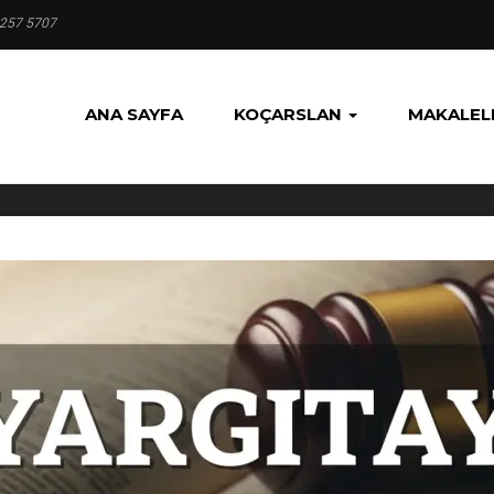
 257 5707
ANA SAYFA
KOÇARSLAN
MAKALEL