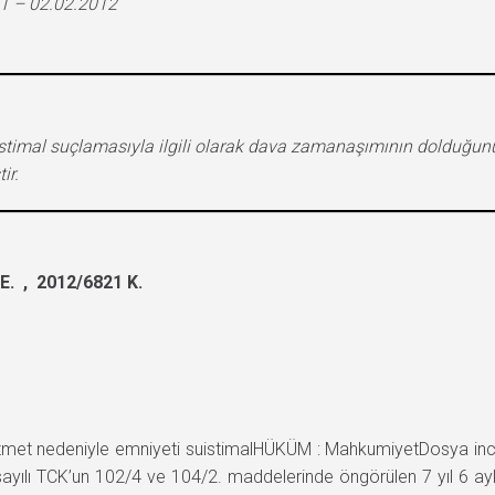
1 – 02.02.2012
istimal suçlamasıyla ilgili olarak dava zamanaşımının dolduğunu
ir.
. , 2012/6821 K.
t nedeniyle emniyeti suistimalHÜKÜM : MahkumiyetDosya ince
ayılı TCK’un 102/4 ve 104/2. maddelerinde öngörülen 7 yıl 6 ayl