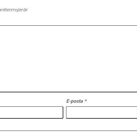
şaretlenmişlerdir
E-posta
*