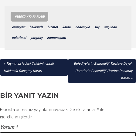
YARGITAY KARARLARI
emniyeti
hakkında
hizmet
kararı
nedeniyle
suç
suçunda
suistimal
yargıtay
zamanaşımı
YAZI
Taşınmaz İadesi Talebinin İptali
Belediyelerin Belirlediği Tarifeye Dayalı
GEZINMESI
Hakkında Danıştay Kararı
Ücretlerin Geçerliliği Üzerine Danıştay
Kararı
BIR YANIT YAZIN
E-posta adresiniz yayınlanmayacak.
Gerekli alanlar
*
ile
işaretlenmişlerdir
Yorum
*