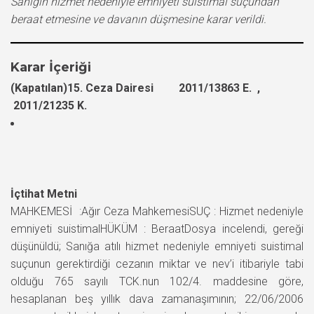
Sanığın hizmet nedeniyle emniyeti suistimal suçundan
beraat etmesine ve davanın düşmesine karar verildi.
Karar İçeriği
(Kapatılan)15. Ceza Dairesi 2011/13863 E. ,
2011/21235 K.
İçtihat Metni
MAHKEMESİ :Ağır Ceza MahkemesiSUÇ : Hizmet nedeniyle
emniyeti suistimalHÜKÜM : BeraatDosya incelendi, gereği
düşünüldü; Sanığa atılı hizmet nedeniyle emniyeti suistimal
suçunun gerektirdiği cezanın miktar ve nev’i itibariyle tabi
olduğu 765 sayılı TCK.nun 102/4. maddesine göre,
hesaplanan beş yıllık dava zamanaşımının; 22/06/2006