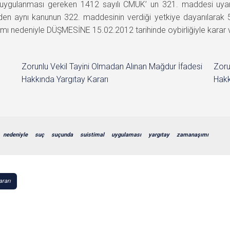
e uygulanması gereken 1412 sayılı CMUK’ un 321. maddesi 
nden aynı kanunun 322. maddesinin verdiği yetkiye dayanılarak
ı nedeniyle DÜŞMESİNE 15.02.2012 tarihinde oybirliğiyle karar ve
Zorunlu Vekil Tayini Olmadan Alınan Mağdur İfadesi
Zoru
Hakkında Yargıtay Kararı
Hakk
nedeniyle
suç
suçunda
suistimal
uygulaması
yargıtay
zamanaşımı
ararı