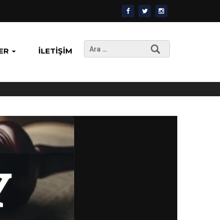
Arama:
ER
İLETIŞIM