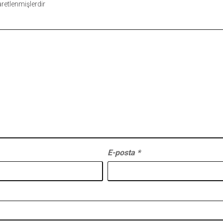
şaretlenmişlerdir
E-posta
*