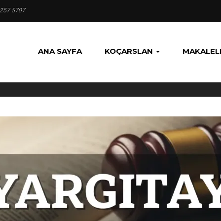
 257 5707
ANA SAYFA
KOÇARSLAN
MAKALEL