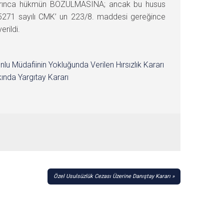
uyarınca hükmün BOZULMASINA; ancak bu husus
 5271 sayılı CMK’ un 223/8. maddesi gereğince
rildi.
nlu Müdafiinin Yokluğunda Verilen Hırsızlık Kararı
ında Yargıtay Kararı
Özel Usulsüzlük Cezası Üzerine Danıştay Kararı