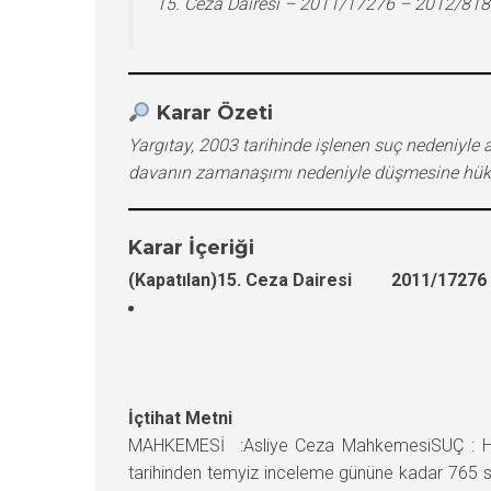
15. Ceza Dairesi – 2011/17276 – 2012/818
Karar Özeti
Yargıtay, 2003 tarihinde işlenen suç nedeniyle
davanın zamanaşımı nedeniyle düşmesine hük
Karar İçeriği
(Kapatılan)15. Ceza Dairesi 2011/17276 E
İçtihat Metni
MAHKEMESİ :Asliye Ceza MahkemesiSUÇ : Hizm
tarihinden temyiz inceleme gününe kadar 765 sa