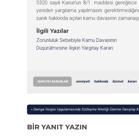
5320 sayılı Kanun’un 8/1. maddesi gereğinc
yeniden yargılama yapılmasını gerektirmediği
sanık hakkında açılan kamu davasının zamanaşım
İlgili Yazılar
Zorunluluk Sebebiyle Kamu Davasının
Düşürülmesine İlişkin Yargıtay Kararı
emniyeti
hakkında
hizmet
kararı
YARGITAY KARARLARI
YAZI
Damga Vergisi Uygulamasında Sözleşme Niteliği Üzerine Danıştay K
GEZINMESI
BIR YANIT YAZIN