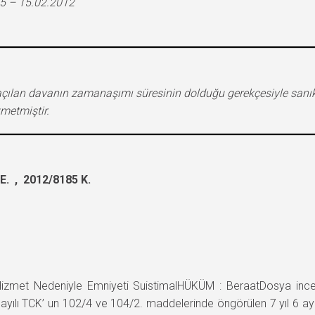
5 – 15.02.2012
 açılan davanın zamanaşımı süresinin dolduğu gerekçesiyle sanık
metmiştir.
. , 2012/8185 K.
et Nedeniyle Emniyeti SuistimalHÜKÜM : BeraatDosya incel
yılı TCK’ un 102/4 ve 104/2. maddelerinde öngörülen 7 yıl 6 ay