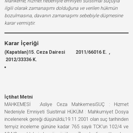
Mahkeme, hizmet nedeniyle emniyeti suistimal suçuyla
ilgili olarak zamanaşımı dolduğuna ve verilen hükmün
bozulmasına, davanın zamanaşımı sebebiyle düşmesine
karar vermiştir.
Karar İçeriği
(Kapatılan)15. Ceza Dairesi 2011/66016 E. ,
2012/33336 K.
İçtihat Metni
MAHKEMESİ :Asliye Ceza MahkemesiSUÇ : Hizmet
Nedeniyle Emniyeti Suistimal HÜKÜM : Mahkumiyet Dosya
incelenerek gereği düşünüldü;19.11.2001 olan suç tarihinden
temyiz inceleme gününe kadar 765 sayılı TCK’un 102/4 ve