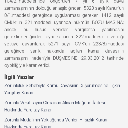
104/2.maddelerinde öngörülen 7 yıl 6 aylık dava
zamanaşımının dolduğu anlaşıldığından; 5320 sayılı Kanun’un
8/1.maddesi gereğince uygulanması gereken 1412 sayılı
CMUK’un 321.maddesi uyarınca hükmün BOZULMASINA;
ancak bu husus yeniden yargılama yapılmasını
gerektirmediğinden aynı kanunun 322.maddesinin verdiği
yetkiye dayanılarak 5271 sayılı CMK’un 223/8.maddesi
gereğince sanık hakkında açılan kamu davasının
zamanaşımı nedeniyle DÜŞMESİNE, 29.03.2012 tarihinde
oybirliğiyle karar verildi.
İlgili Yazılar
Zorunluluk Sebebiyle Kamu Davasının Düşürülmesine İlişkin
Yargıtay Kararı
Zorunlu Vekil Tayini Olmadan Alınan Mağdur İfadesi
Hakkında Yargıtay Kararı
Zorunlu Müdafiinin Yokluğunda Verilen Hırsızlık Kararı
Hakkında Yargıtay Kararı