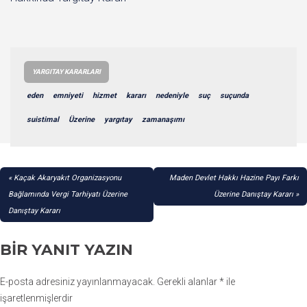
YARGITAY KARARLARI
eden
emniyeti
hizmet
kararı
nedeniyle
suç
suçunda
suistimal
Üzerine
yargıtay
zamanaşımı
YAZI
Kaçak Akaryakıt Organizasyonu
Maden Devlet Hakkı Hazine Payı Farkı
GEZINMESI
Bağlamında Vergi Tarhiyatı Üzerine
Üzerine Danıştay Kararı
Danıştay Kararı
BIR YANIT YAZIN
E-posta adresiniz yayınlanmayacak.
Gerekli alanlar
*
ile
işaretlenmişlerdir