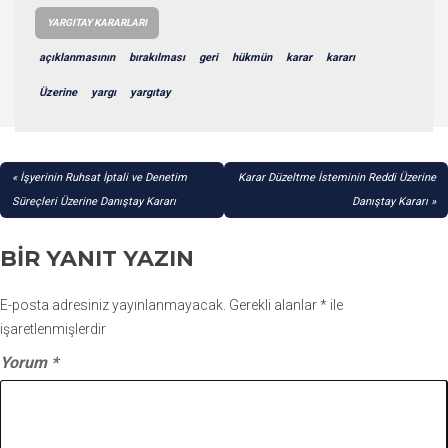
YARGITAY KARARLARI
açıklanmasının
bırakılması
geri
hükmün
karar
kararı
Üzerine
yargı
yargıtay
YAZI
İşyerinin Ruhsat İptali ve Denetim
Karar Düzeltme İsteminin Reddi Üzerine
GEZINMESI
Süreçleri Üzerine Danıştay Kararı
Danıştay Kararı
BIR YANIT YAZIN
E-posta adresiniz yayınlanmayacak.
Gerekli alanlar
*
ile
işaretlenmişlerdir
Yorum
*