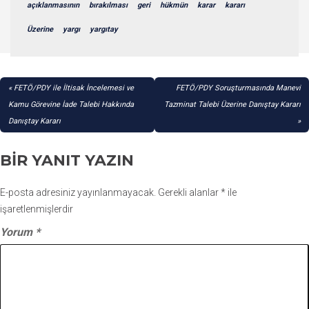
açıklanmasının
bırakılması
geri
hükmün
karar
kararı
Üzerine
yargı
yargıtay
YAZI
FETÖ/PDY ile İltisak İncelemesi ve
FETÖ/PDY Soruşturmasında Manevi
GEZINMESI
Kamu Görevine İade Talebi Hakkında
Tazminat Talebi Üzerine Danıştay Kararı
Danıştay Kararı
BIR YANIT YAZIN
E-posta adresiniz yayınlanmayacak.
Gerekli alanlar
*
ile
işaretlenmişlerdir
Yorum
*