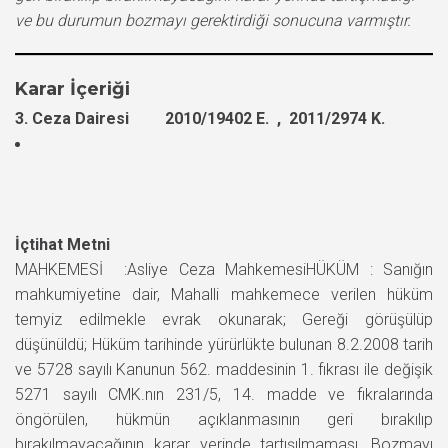
ve bu durumun bozmayı gerektirdiği sonucuna varmıştır.
Karar İçeriği
3. Ceza Dairesi 2010/19402 E. , 2011/2974 K.
İçtihat Metni
MAHKEMESİ :Asliye Ceza MahkemesiHÜKÜM : Sanığın
mahkumiyetine dair, Mahalli mahkemece verilen hüküm
temyiz edilmekle evrak okunarak; Gereği görüşülüp
düşünüldü; Hüküm tarihinde yürürlükte bulunan 8.2.2008 tarih
ve 5728 sayılı Kanunun 562. maddesinin 1. fıkrası ile değişik
5271 sayılı CMK.nın 231/5, 14. madde ve fıkralarında
öngörülen, hükmün açıklanmasının geri bırakılıp
bırakılmayacağının karar yerinde tartışılmaması, Bozmayı