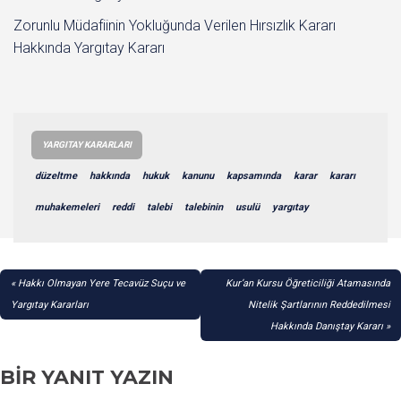
Zorunlu Müdafiinin Yokluğunda Verilen Hırsızlık Kararı
Hakkında Yargıtay Kararı
YARGITAY KARARLARI
düzeltme
hakkında
hukuk
kanunu
kapsamında
karar
kararı
muhakemeleri
reddi
talebi
talebinin
usulü
yargıtay
YAZI
Hakkı Olmayan Yere Tecavüz Suçu ve
Kur’an Kursu Öğreticiliği Atamasında
GEZINMESI
Yargıtay Kararları
Nitelik Şartlarının Reddedilmesi
Hakkında Danıştay Kararı
BIR YANIT YAZIN