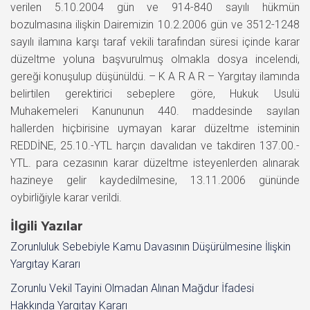
verilen 5.10.2004 gün ve 914-840 sayılı hükmün
bozulmasına ilişkin Dairemizin 10.2.2006 gün ve 3512-1248
sayılı ilamına karşı taraf vekili tarafından süresi içinde karar
düzeltme yoluna başvurulmuş olmakla dosya incelendi,
gereği konuşulup düşünüldü. – K A R A R – Yargıtay ilamında
belirtilen gerektirici sebeplere göre, Hukuk Usulü
Muhakemeleri Kanununun 440. maddesinde sayılan
hallerden hiçbirisine uymayan karar düzeltme isteminin
REDDİNE, 25.10.-YTL harçın davalıdan ve takdiren 137.00.-
YTL. para cezasının karar düzeltme isteyenlerden alınarak
hazineye gelir kaydedilmesine, 13.11.2006 gününde
oybirliğiyle karar verildi.
İlgili Yazılar
Zorunluluk Sebebiyle Kamu Davasının Düşürülmesine İlişkin
Yargıtay Kararı
Zorunlu Vekil Tayini Olmadan Alınan Mağdur İfadesi
Hakkında Yargıtay Kararı