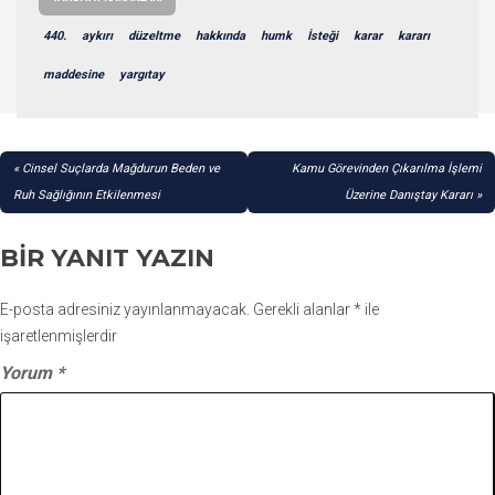
440.
aykırı
düzeltme
hakkında
humk
İsteği
karar
kararı
maddesine
yargıtay
YAZI
Cinsel Suçlarda Mağdurun Beden ve
Kamu Görevinden Çıkarılma İşlemi
GEZINMESI
Ruh Sağlığının Etkilenmesi
Üzerine Danıştay Kararı
BIR YANIT YAZIN
E-posta adresiniz yayınlanmayacak.
Gerekli alanlar
*
ile
işaretlenmişlerdir
Yorum
*