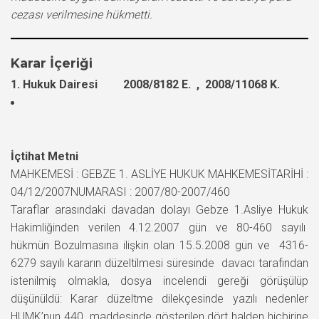
cezası verilmesine hükmetti.
Karar İçeriği
1. Hukuk Dairesi 2008/8182 E. , 2008/11068 K.
İçtihat Metni
MAHKEMESİ : GEBZE 1. ASLİYE HUKUK MAHKEMESİTARİHİ :
04/12/2007NUMARASI : 2007/80-2007/460
Taraflar arasındaki davadan dolayı Gebze 1.Asliye Hukuk
Hakimliğinden verilen 4.12.2007 gün ve 80-460 sayılı
hükmün Bozulmasına ilişkin olan 15.5.2008 gün ve 4316-
6279 sayılı kararın düzeltilmesi süresinde davacı tarafından
istenilmiş olmakla, dosya incelendi gereği görüşülüp
düşünüldü: Karar düzeltme dilekçesinde yazılı nedenler
HUMK’nun 440. maddesinde gösterilen dört halden hiçbirine