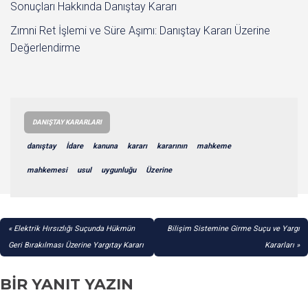
Sonuçları Hakkında Danıştay Kararı
Zımni Ret İşlemi ve Süre Aşımı: Danıştay Kararı Üzerine
Değerlendirme
DANIŞTAY KARARLARI
danıştay
İdare
kanuna
kararı
kararının
mahkeme
mahkemesi
usul
uygunluğu
Üzerine
YAZI
Elektrik Hırsızlığı Suçunda Hükmün
Bilişim Sistemine Girme Suçu ve Yargı
GEZINMESI
Geri Bırakılması Üzerine Yargıtay Kararı
Kararları
BIR YANIT YAZIN