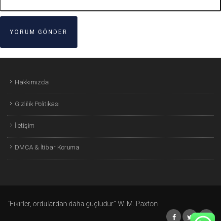
Hakkımızda
Gizlilik Politikası
İletişim
DMCA & İtibar Koruma
"Fikirler, ordulardan daha güçlüdür." W. M. Paxton