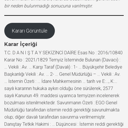
bir neden bulunmadığı sonucuna varılmıştır.
Kararı Görüntüle
Karar İçeriği
T.C. D A N I Ş T A Y SEKİZİNCİ DAİRE Esas No : 2016/10840
Karar No : 2021/1829 Temyiz İsteminde Bulunan (Davacı) :
… Vekili : Av. … Karşı Taraf (Davalı) : 1- … Büyükşehir Belediye
Başkanlığı Vekili : Av. … 2- … Genel Müdürlüğü – … Vekili : Av.
… İstemin Özeti : … İdare Mahkemesinin … tarih ve E:…, K:…
sayılı kararının hukuka aykırı olduğu öne sürülerek, 2577
sayılı Kanunun 49. maddesi uyarınca temyizen incelenerek
bozulması istenilmektedir. Savunmanın Özeti : EGO Genel
Müdürlüğü tarafından istemin reddi gerektiği savunulmakta
olup; diğer davalı tarafından savunma verilmemiştir.
Danıştay Tetkik Hakimi : … Düşüncesi : İstemin reddi gerektiği