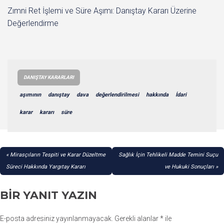
Zımni Ret İşlemi ve Süre Aşımı: Danıştay Kararı Üzerine
Değerlendirme
DANIŞTAY KARARLARI
aşımının
danıştay
dava
değerlendirilmesi
hakkında
İdari
karar
kararı
süre
YAZI
Mirasçıların Tespiti ve Karar Düzeltme
Sağlık İçin Tehlikeli Madde Temini Suçu
GEZINMESI
Süreci Hakkında Yargıtay Kararı
ve Hukuki Sonuçları
BIR YANIT YAZIN
E-posta adresiniz yayınlanmayacak.
Gerekli alanlar
*
ile