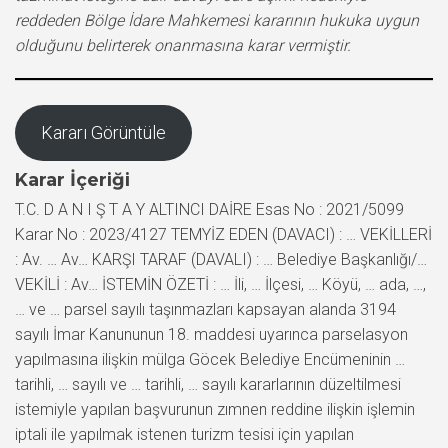
reddeden Bölge İdare Mahkemesi kararının hukuka uygun
olduğunu belirterek onanmasına karar vermiştir.
Kararı Görüntüle
Karar İçeriği
T.C. D A N I Ş T A Y ALTINCI DAİRE Esas No : 2021/5099
Karar No : 2023/4127 TEMYİZ EDEN (DAVACI) : … VEKİLLERİ
: Av. … Av… KARŞI TARAF (DAVALI) : … Belediye Başkanlığı/…
VEKİLİ : Av… İSTEMİN ÖZETİ : … İli, … İlçesi, … Köyü, … ada, …,
… ve … parsel sayılı taşınmazları kapsayan alanda 3194
sayılı İmar Kanununun 18. maddesi uyarınca parselasyon
yapılmasına ilişkin mülga Göcek Belediye Encümeninin …
tarihli, … sayılı ve … tarihli, … sayılı kararlarının düzeltilmesi
istemiyle yapılan başvurunun zımnen reddine ilişkin işlemin
iptali ile yapılmak istenen turizm tesisi için yapılan