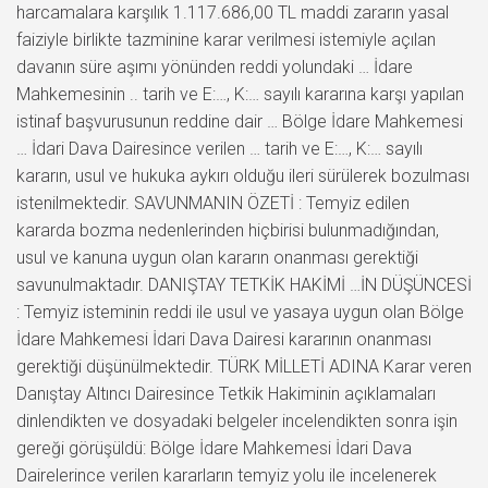
harcamalara karşılık 1.117.686,00 TL maddi zararın yasal
faiziyle birlikte tazminine karar verilmesi istemiyle açılan
davanın süre aşımı yönünden reddi yolundaki … İdare
Mahkemesinin .. tarih ve E:…, K:… sayılı kararına karşı yapılan
istinaf başvurusunun reddine dair … Bölge İdare Mahkemesi
… İdari Dava Dairesince verilen … tarih ve E:…, K:… sayılı
kararın, usul ve hukuka aykırı olduğu ileri sürülerek bozulması
istenilmektedir. SAVUNMANIN ÖZETİ : Temyiz edilen
kararda bozma nedenlerinden hiçbirisi bulunmadığından,
usul ve kanuna uygun olan kararın onanması gerektiği
savunulmaktadır. DANIŞTAY TETKİK HAKİMİ …İN DÜŞÜNCESİ
: Temyiz isteminin reddi ile usul ve yasaya uygun olan Bölge
İdare Mahkemesi İdari Dava Dairesi kararının onanması
gerektiği düşünülmektedir. TÜRK MİLLETİ ADINA Karar veren
Danıştay Altıncı Dairesince Tetkik Hakiminin açıklamaları
dinlendikten ve dosyadaki belgeler incelendikten sonra işin
gereği görüşüldü: Bölge İdare Mahkemesi İdari Dava
Dairelerince verilen kararların temyiz yolu ile incelenerek