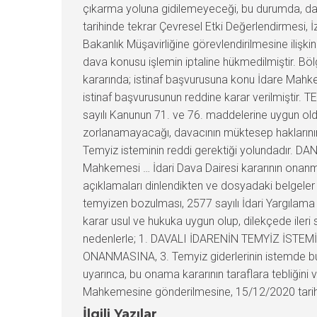
çıkarma yoluna gidilemeyeceği, bu durumda, davac
tarihinde tekrar Çevresel Etki Değerlendirmesi
Bakanlık Müşavirliğine görevlendirilmesine iliş
dava konusu işlemin iptaline hükmedilmiştir. Böl
kararında; istinaf başvurusuna konu İdare Mahke
istinaf başvurusunun reddine karar verilmiştir. 
sayılı Kanunun 71. ve 76. maddelerine uygun olduğu
zorlanamayacağı, davacının müktesep haklarının
Temyiz isteminin reddi gerektiği yolundadır. D
Mahkemesi … İdari Dava Dairesi kararının onanm
açıklamaları dinlendikten ve dosyadaki belgele
temyizen bozulması, 2577 sayılı İdari Yargılam
karar usul ve hukuka uygun olup, dilekçede iler
nedenlerle; 1. DAVALI İDARENİN TEMYİZ İSTEMİNİN
ONANMASINA, 3. Temyiz giderlerinin istemde bulu
uyarınca, bu onama kararının taraflara tebliğin
Mahkemesine gönderilmesine, 15/12/2020 tarihind
İlgili Yazılar