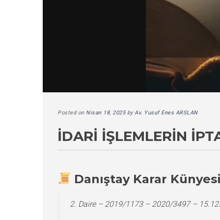
Posted on
Nisan 18, 2025
by
Av. Yusuf Enes ARSLAN
İDARI İŞLEMLERIN İPT
Danıştay Karar Künyes
2. Daire – 2019/1173 – 2020/3497 – 15.12