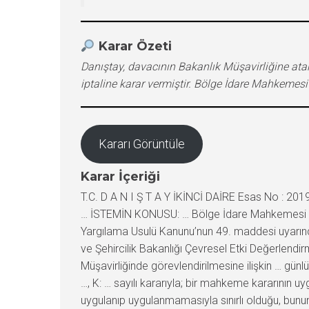
Karar Özeti
Danıştay, davacının Bakanlık Müşavirliğine atan
iptaline karar vermiştir. Bölge İdare Mahkemesi
Kararı Görüntüle
Karar İçeriği
T.C. D A N I Ş T A Y İKİNCİ DAİRE Esas No : 2
… İSTEMİN KONUSU: … Bölge İdare Mahkemesi … İdar
Yargılama Usulü Kanunu’nun 49. maddesi uyarın
ve Şehircilik Bakanlığı Çevresel Etki Değerlend
Müşavirliğinde görevlendirilmesine ilişkin … günlü
…, K: … sayılı kararıyla; bir mahkeme kararının 
uygulanıp uygulanmamasıyla sınırlı olduğu, bunun