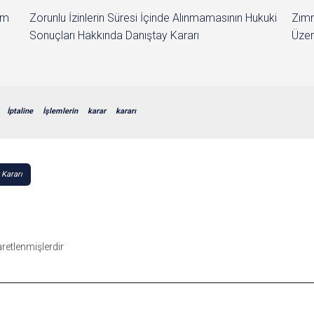
im
Zorunlu İzinlerin Süresi İçinde Alınmamasının Hukuki
Zımn
Sonuçları Hakkında Danıştay Kararı
Üzer
İptaline
İşlemlerin
karar
kararı
 Kararı
şaretlenmişlerdir