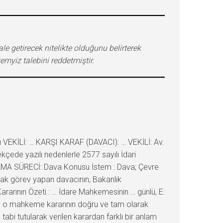
e getirecek nitelikte olduğunu belirterek
emyiz talebini reddetmiştir.
 VEKİLİ: … KARŞI KARAF (DAVACI): … VEKİLİ: Av.
kçede yazılı nedenlerle 2577 sayılı İdari
LAMA SÜRECİ: Dava Konusu İstem : Dava; Çevre
arak görev yapan davacının, Bakanlık
 Kararının Özeti : … İdare Mahkemesinin … günlü, E:
nin, o mahkeme kararının doğru ve tam olarak
bi tutularak verilen karardan farklı bir anlam