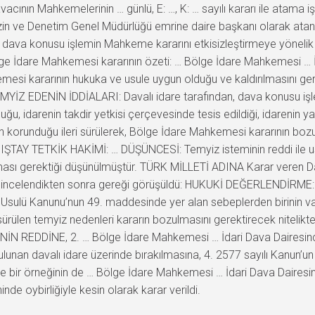
ının Mahkemelerinin … günlü, E: …, K: … sayılı kararı ile atama i
, İzin ve Denetim Genel Müdürlüğü emrine daire başkanı olarak a
kin dava konusu işlemin Mahkeme kararını etkisizleştirmeye yönel
ge İdare Mahkemesi kararının özeti: … Bölge İdare Mahkemesi … İdar
mesi kararının hukuka ve usule uygun olduğu ve kaldırılmasını ge
TEMYİZ EDENİN İDDİALARI: Davalı idare tarafından, dava konusu işl
, idarenin takdir yetkisi çerçevesinde tesis edildiği, idarenin yargı
 korunduğu ileri sürülerek, Bölge İdare Mahkemesi kararının bozu
ANIŞTAY TETKİK HAKİMİ: … DÜŞÜNCESİ: Temyiz isteminin reddi ile 
ası gerektiği düşünülmüştür. TÜRK MİLLETİ ADINA Karar veren Danı
r incelendikten sonra gereği görüşüldü: HUKUKİ DEĞERLENDİRME: B
a Usulü Kanunu’nun 49. maddesinde yer alan sebeplerden birinin v
i sürülen temyiz nedenleri kararın bozulmasını gerektirecek nitel
 REDDİNE, 2. … Bölge İdare Mahkemesi … İdari Dava Dairesince ver
nan davalı idare üzerinde bırakılmasına, 4. 2577 sayılı Kanun’un
i ve bir örneğinin de … Bölge İdare Mahkemesi … İdari Dava Daires
e oybirliğiyle kesin olarak karar verildi.