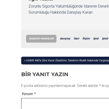
Zorunlu Sigorta Yükümlülüğünde İdarenin Denet
Sorumluluğu Hakkında Danıştay Kararı
danıştay
İdari
İlişkin
İptal
İptali
DANIŞTAY KARARLARI
YAZI
HUMK 440’a Göre Karar Düzeltme Talebinin Reddi Hakkında Yargıtay
GEZINMESI
BIR YANIT YAZIN
E-posta adresiniz yayınlanmayacak.
Gerekli alanlar
*
ile i
Yorum
*