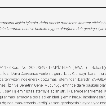
masına ilişkin işlemin, daha önceki mahkeme kararını etkisiz hal
’nin kararının usul ve hukuka uygun olduğuna dair gerekçesiyle t
019/1173 Karar No : 2020/3497 TEMYİZ EDEN (DAVALI): … Bakanlığı
i Dava Dairesince verilen … günlü, E: …, K: … sayılı kararın, dile
ca temyizen incelenerek bozulması isteminden ibarettir. YARGI
irmesi, İzin ve Denetim Genel Müdürlüğü emrinde daire başkanı ol
, … sayılı işlemin iptali istemiyle açılmıştır. İlk Derece Mahkemesi
uygulanması amacıyla tesis edilen idari işlemin hukuki incelemesi
 dışında mahkemenin verdiği kararın gerekçesinin ayrıca yoruma ta