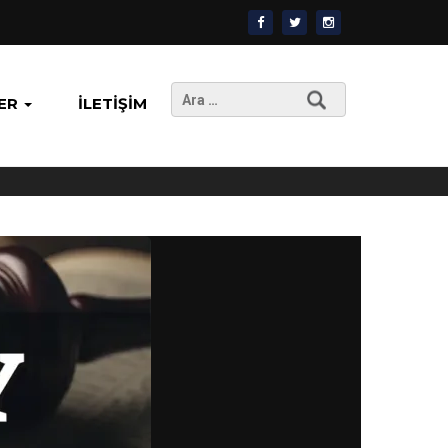
Arama:
ER
İLETIŞIM