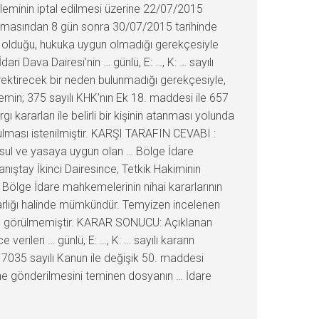
şleminin iptal edilmesi üzerine 22/07/2015
tanmasından 8 gün sonra 30/07/2015 tarihinde
ik olduğu, hukuka uygun olmadığı gerekçesiyle
i Dava Dairesi’nin … günlü, E: …, K: … sayılı
rektirecek bir neden bulunmadığı gerekçesiyle,
emin; 375 sayılı KHK’nın Ek 18. maddesi ile 657
 kararları ile belirli bir kişinin atanması yolunda
lması istenilmiştir. KARŞI TARAFIN CEVABI :
usul ve yasaya uygun olan … Bölge İdare
ştay İkinci Dairesince, Tetkik Hakiminin
ölge İdare mahkemelerinin nihai kararlarının
arlığı halinde mümkündür. Temyizen incelenen
ikte görülmemiştir. KARAR SONUCU: Açıklanan
ilen … günlü, E: …, K: … sayılı kararın
 7035 sayılı Kanun ile değişik 50. maddesi
ine gönderilmesini teminen dosyanın … İdare