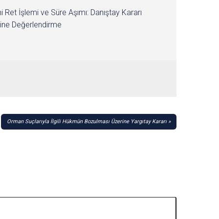
i Ret İşlemi ve Süre Aşımı: Danıştay Kararı
ine Değerlendirme
Orman Suçlarıyla İlgili Hükmün Bozulması Üzerine Yargıtay Kararı