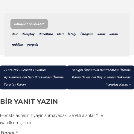
DANIŞTAY KARARLARI
dair
danıştay
düzeltme
İdari
İsteği
İsteğinin
karar
kararı
reddine
yargıda
YAZI
Hırsızlık Suçunda Hükmün
Sanığın Ölümünün Belirlenmesi Üzerine
GEZINMESI
Açıklanmasının Geri Bırakılması Üzerine
Kamu Davasının Düşürülmesi Hakkında
Yargıtay Kararı
Yargıtay Kararı
BIR YANIT YAZIN
E-posta adresiniz yayınlanmayacak.
Gerekli alanlar
*
ile
işaretlenmişlerdir
Yorum
*