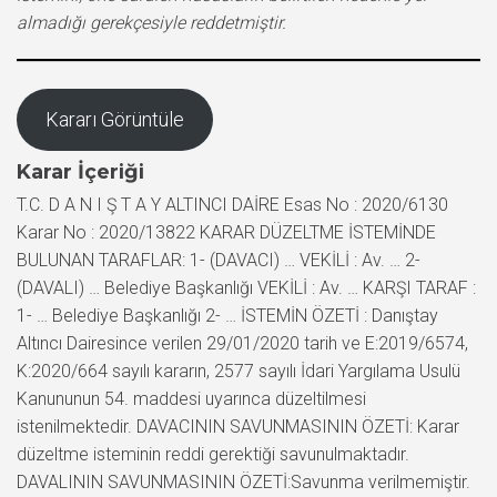
almadığı gerekçesiyle reddetmiştir.
Kararı Görüntüle
Karar İçeriği
T.C. D A N I Ş T A Y ALTINCI DAİRE Esas No : 2020/6130
Karar No : 2020/13822 KARAR DÜZELTME İSTEMİNDE
BULUNAN TARAFLAR: 1- (DAVACI) … VEKİLİ : Av. … 2-
(DAVALI) … Belediye Başkanlığı VEKİLİ : Av. … KARŞI TARAF :
1- … Belediye Başkanlığı 2- … İSTEMİN ÖZETİ : Danıştay
Altıncı Dairesince verilen 29/01/2020 tarih ve E:2019/6574,
K:2020/664 sayılı kararın, 2577 sayılı İdari Yargılama Usulü
Kanununun 54. maddesi uyarınca düzeltilmesi
istenilmektedir. DAVACININ SAVUNMASININ ÖZETİ: Karar
düzeltme isteminin reddi gerektiği savunulmaktadır.
DAVALININ SAVUNMASININ ÖZETİ:Savunma verilmemiştir.