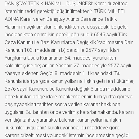
DANIŞTAY TETKİK HAKİMİ … DÜŞÜNCESİ: Karar düzeltme
isteminin reddi gerektiği düşünülmektedir. TÜRK MİLLETİ
ADINA Karar veren Danıştay Altıncı Dairesince Tetkik
Hakiminin açıklamaları dinlendikten ve dosyadaki belgeler
incelendikten sonra işin gereği görüşüldü: 6545 sayılı Türk
Ceza Kanunu İle Bazı Kanunlarda Değişiklik Yapılmasına Dair
Kanunun 103. maddesinin b) bendi ile 2577 sayılı İdari
Yargılama Usulü Kanununun 54. maddesi yürürlükten
kaldırılmış ise de; anılan Yasanın 27. maddesiyle 2577 sayılı
Yasaya eklenen Geçici 8. maddenin 1. fıkrasındaki “Bu
Kanunla idari yargıda kanun yollarına ilişkin getirilen hükümler,
2576 sayılı Kanunun, bu Kanunla değişik 3 üncü maddesine
göre kurulan bölge idare mahkemelerinin tüm yurtta göreve
başlayacakları tarihten sonra verilen kararlar hakkında
uygulanır. Bu tarihten önce verilmiş kararlar hakkında, kararın
verildiği tarihte yürürlükte bulunan kanun yollarına ilişkin
hükümler uygulanır.” kuralı uyarınca, bu maddeye göre
kararın düzeltilmesi yolundaki istemin incelemesine geçildi.