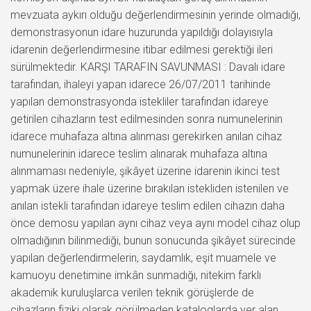
mevzuata aykırı olduğu değerlendirmesinin yerinde olmadığı,
demonstrasyonun idare huzurunda yapıldığı dolayısıyla
idarenin değerlendirmesine itibar edilmesi gerektiği ileri
sürülmektedir. KARŞI TARAFIN SAVUNMASI : Davalı idare
tarafından, ihaleyi yapan idarece 26/07/2011 tarihinde
yapılan demonstrasyonda istekliler tarafından idareye
getirilen cihazların test edilmesinden sonra numunelerinin
idarece muhafaza altına alınması gerekirken anılan cihaz
numunelerinin idarece teslim alınarak muhafaza altına
alınmaması nedeniyle, şikâyet üzerine idarenin ikinci test
yapmak üzere ihale üzerine bırakılan istekliden istenilen ve
anılan istekli tarafından idareye teslim edilen cihazın daha
önce demosu yapılan aynı cihaz veya aynı model cihaz olup
olmadığının bilinmediği, bunun sonucunda şikâyet sürecinde
yapılan değerlendirmelerin, saydamlık, eşit muamele ve
kamuoyu denetimine imkân sunmadığı, nitekim farklı
akademik kuruluşlarca verilen teknik görüşlerde de
cihazların fiziki olarak görülmeden kataloglarda yer alan