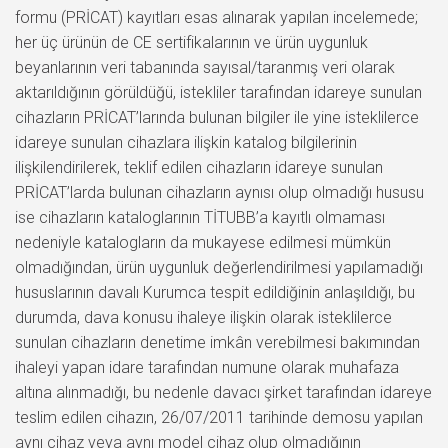
formu (PRİCAT) kayıtları esas alınarak yapılan incelemede;
her üç ürünün de CE sertifikalarının ve ürün uygunluk
beyanlarının veri tabanında sayısal/taranmış veri olarak
aktarıldığının görüldüğü, istekliler tarafından idareye sunulan
cihazların PRİCAT’larında bulunan bilgiler ile yine isteklilerce
idareye sunulan cihazlara ilişkin katalog bilgilerinin
ilişkilendirilerek, teklif edilen cihazların idareye sunulan
PRİCAT’larda bulunan cihazların aynısı olup olmadığı hususu
ise cihazların kataloglarının TİTUBB’a kayıtlı olmaması
nedeniyle katalogların da mukayese edilmesi mümkün
olmadığından, ürün uygunluk değerlendirilmesi yapılamadığı
hususlarının davalı Kurumca tespit edildiğinin anlaşıldığı, bu
durumda, dava konusu ihaleye ilişkin olarak isteklilerce
sunulan cihazların denetime imkân verebilmesi bakımından
ihaleyi yapan idare tarafından numune olarak muhafaza
altına alınmadığı, bu nedenle davacı şirket tarafından idareye
teslim edilen cihazın, 26/07/2011 tarihinde demosu yapılan
aynı cihaz veya aynı model cihaz olup olmadığının