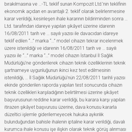
bırakılmasına ve …-TL teklif sunan Kompozit Ltd.’nin teklifinin
ekonomik açıdan en avantajlı 2. teklif olarak belirlenmesine
karar verildiği, kesinleşen ihale kararının bildiriminden sonra …
Ltd. tarafından idareye yapılan şikâyet üzerine idarenin
16/08/2011 tarih ve … sayılı yazısı ile davacıdan idareye
teklif edilen “…” marka “…” model cihazın tekrar incelenmek
üzere istenildiği ve idarenin 16/08/2011 tarih ve … sayılı
yazısı ile “…” marka ‘‘…” model cihazın İstanbul İl Sağlık
Müdürlüğü’ne gönderilerek cihazın teknik özelliklerinin teknik
şartnameye uygunluğunun ikinci kez test edilmesinin
istenildiği, … İl Sağlık Müdürlüğü’nün 22/08/2011 tarihli yazısı
ekinde gönderilen raporda yapılan test sonucunda cihazın
teknik özellikleri karşıladığının belirtilmesi üzerine şikâyet
başvurusunun reddine karar verildiği, bu karara karşı yapılan
itirazen şikâyet başvurusu üzerine, dava konusu kararla
düzeltici işlemle giderilemeyecek hukuka aykırılık
bulunduğundan bahisle ihalenin iptaline karar verildiği, davalı
kurumca ihale konusu işe ilişkin olarak teknik görüş alınması