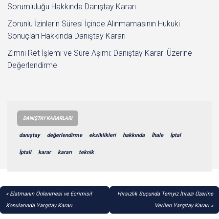
Sorumluluğu Hakkında Danıştay Kararı
Zorunlu İzinlerin Süresi İçinde Alınmamasının Hukuki
Sonuçları Hakkında Danıştay Kararı
Zımni Ret İşlemi ve Süre Aşımı: Danıştay Kararı Üzerine
Değerlendirme
DANIŞTAY KARARLARI
danıştay
değerlendirme
eksiklikleri
hakkında
İhale
İptal
İptali
karar
kararı
teknik
YAZI
Elatmanın Önlenmesi ve Ecrimisil
Hırsızlık Suçunda Temyiz İtirazı Üzerine
GEZINMESI
Konularında Yargıtay Kararı
Verilen Yargıtay Kararı