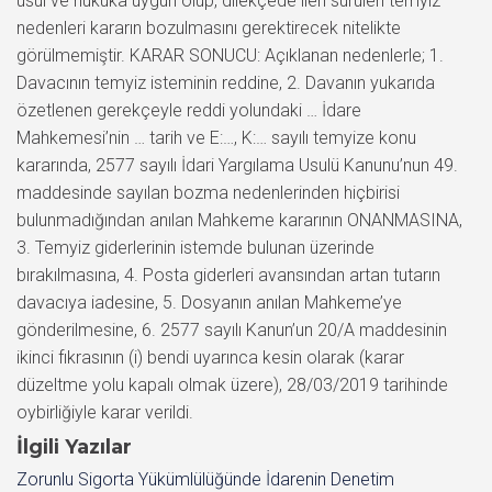
usul ve hukuka uygun olup, dilekçede ileri sürülen temyiz
nedenleri kararın bozulmasını gerektirecek nitelikte
görülmemiştir. KARAR SONUCU: Açıklanan nedenlerle; 1.
Davacının temyiz isteminin reddine, 2. Davanın yukarıda
özetlenen gerekçeyle reddi yolundaki … İdare
Mahkemesi’nin … tarih ve E:…, K:… sayılı temyize konu
kararında, 2577 sayılı İdari Yargılama Usulü Kanunu’nun 49.
maddesinde sayılan bozma nedenlerinden hiçbirisi
bulunmadığından anılan Mahkeme kararının ONANMASINA,
3. Temyiz giderlerinin istemde bulunan üzerinde
bırakılmasına, 4. Posta giderleri avansından artan tutarın
davacıya iadesine, 5. Dosyanın anılan Mahkeme’ye
gönderilmesine, 6. 2577 sayılı Kanun’un 20/A maddesinin
ikinci fıkrasının (i) bendi uyarınca kesin olarak (karar
düzeltme yolu kapalı olmak üzere), 28/03/2019 tarihinde
oybirliğiyle karar verildi.
İlgili Yazılar
Zorunlu Sigorta Yükümlülüğünde İdarenin Denetim