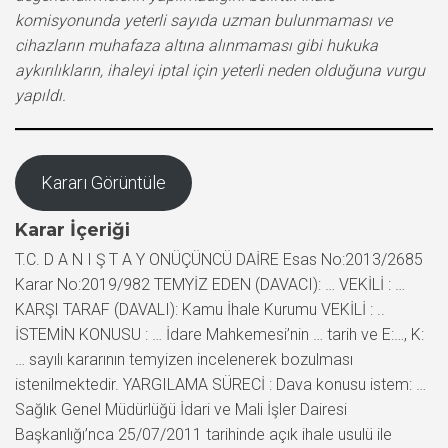
komisyonunda yeterli sayıda uzman bulunmaması ve
cihazların muhafaza altına alınmaması gibi hukuka
aykırılıkların, ihaleyi iptal için yeterli neden olduğuna vurgu
yapıldı.
Kararı Görüntüle
Karar İçeriği
T.C. D A N I Ş T A Y ONÜÇÜNCÜ DAİRE Esas No:2013/2685
Karar No:2019/982 TEMYİZ EDEN (DAVACI): … VEKİLİ : …
KARŞI TARAF (DAVALI): Kamu İhale Kurumu VEKİLİ : ..
İSTEMİN KONUSU : … İdare Mahkemesi’nin … tarih ve E:…, K:
… sayılı kararının temyizen incelenerek bozulması
istenilmektedir. YARGILAMA SÜRECİ : Dava konusu istem: …
Sağlık Genel Müdürlüğü İdari ve Mali İşler Dairesi
Başkanlığı’nca 25/07/2011 tarihinde açık ihale usulü ile