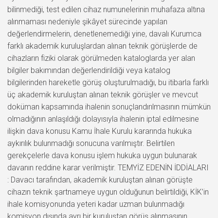
bilinmediği, test edilen cihaz numunelerinin muhafaza altına
alınmaması nedeniyle şikâyet sürecinde yapılan
değerlendirmelerin, denetlenemediği yine, davalı Kurumca
farklı akademik kuruluşlardan alınan teknik görüşlerde de
cihazların fiziki olarak görülmeden kataloglarda yer alan
bilgiler bakımından değerlendirildiği veya katalog
bilgilerinden hareketle görüş oluşturulmadığı, bu itibarla farklı
üç akademik kuruluştan alınan teknik görüşler ve mevcut
doküman kapsamında ihalenin sonuçlandırılmasının mümkün
olmadığının anlaşıldığı dolayısıyla ihalenin iptal edilmesine
ilişkin dava konusu Kamu İhale Kurulu kararında hukuka
aykırılık bulunmadığı sonucuna varılmıştır. Belirtilen
gerekçelerle dava konusu işlem hukuka uygun bulunarak
davanın reddine karar verilmiştir. TEMYİZ EDENİN İDDİALARI
: Davacı tarafından, akademik kuruluştan alınan görüşte
cihazın teknik şartnameye uygun olduğunun belirtildiği, KİK’in
ihale komisyonunda yeteri kadar uzman bulunmadığı
komisyon dışında ayrı bir kuruluştan görüş alınmasının