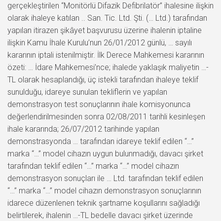
gerçekleştirilen “Monitörlü Difazik Defibrilatör” ihalesine ilişkin
olarak ihaleye katılan .. San. Tic. Ltd. Şti. (… Ltd.) tarafından
yapılan itirazen şikâyet başvurusu üzerine ihalenin iptaline
ilişkin Kamu İhale Kurulu’nun 26/01/2012 günlü, … sayılı
kararının iptali istenilmiştir. İlk Derece Mahkemesi kararının
özeti: … İdare Mahkemesi’nce; ihalede yaklaşık maliyetin …-
TL olarak hesaplandığı, üç istekli tarafından ihaleye teklif
sunulduğu, idareye sunulan tekliflerin ve yapılan
demonstrasyon test sonuçlarının ihale komisyonunca
değerlendirilmesinden sonra 02/08/2011 tarihli kesinleşen
ihale kararında; 26/07/2012 tarihinde yapılan
demonstrasyonda … tarafından idareye teklif edilen “…”
marka “…” model cihazın uygun bulunmadığı, davacı şirket
tarafından teklif edilen “…” marka “…” model cihazın
demonstrasyon sonuçları ile … Ltd. tarafından teklif edilen
“…” marka “…” model cihazın demonstrasyon sonuçlarının
idarece düzenlenen teknik şartname koşullarını sağladığı
belirtilerek, ihalenin …-TL bedelle davacı şirket üzerinde