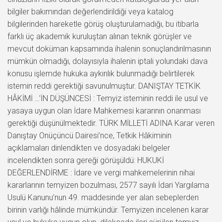
bilgiler bakımından değerlendirildiği veya katalog
bilgilerinden hareketle görüş oluşturulamadığı, bu itibarla
farklı üç akademik kuruluştan alınan teknik görüşler ve
mevcut doküman kapsamında ihalenin sonuçlandırılmasının
mümkün olmadığı, dolayısıyla ihalenin iptali yolundaki dava
konusu işlemde hukuka aykırılık bulunmadığı belirtilerek
istemin reddi gerektiği savunulmuştur. DANIŞTAY TETKİK
HÂKİMİ …’İN DÜŞÜNCESİ : Temyiz isteminin reddi ile usul ve
yasaya uygun olan İdare Mahkemesi kararının onanması
gerektiği düşünülmektedir. TÜRK MİLLETİ ADINA Karar veren
Danıştay Onüçüncü Dairesi’nce, Tetkik Hâkiminin
açıklamaları dinlendikten ve dosyadaki belgeler
incelendikten sonra gereği görüşüldü: HUKUKİ
DEĞERLENDİRME : İdare ve vergi mahkemelerinin nihai
kararlarının temyizen bozulması, 2577 sayılı İdari Yargılama
Usulü Kanunu’nun 49. maddesinde yer alan sebeplerden
birinin varlığı hâlinde mümkündür. Temyizen incelenen karar