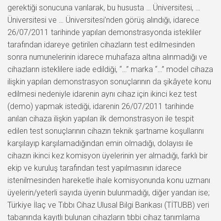
gerektiği sonucuna varılarak, bu hususta … Üniversitesi, …
Üniversitesi ve … Üniversitesi’nden görüş alındığı, idarece
26/07/2011 tarihinde yapılan demonstrasyonda istekliler
tarafından idareye getirilen cihazların test edilmesinden
sonra numunelerinin idarece muhafaza altına alınmadığı ve
cihazların isteklilere iade edildiği, “…” marka “…” model cihaza
ilişkin yapılan demonstrasyon sonuçlarının da şikâyete konu
edilmesi nedeniyle idarenin aynı cihaz için ikinci kez test
(demo) yapmak istediği, idarenin 26/07/2011 tarihinde
anılan cihaza ilişkin yapılan ilk demonstrasyon ile tespit
edilen test sonuçlarının cihazın teknik şartname koşullarını
karşılayıp karşılamadığından emin olmadığı, dolayısı ile
cihazın ikinci kez komisyon üyelerinin yer almadığı, farklı bir
ekip ve kuruluş tarafından test yapılmasının idarece
istenilmesinden hareketle ihale komisyonunda konu uzmanı
üyelerin/yeterli sayıda üyenin bulunmadığı, diğer yandan ise;
Türkiye İlaç ve Tıbbı Cihaz Ulusal Bilgi Bankası (TİTUBB) veri
tabanında kayıtlı bulunan cihazların tıbbi cihaz tanımlama