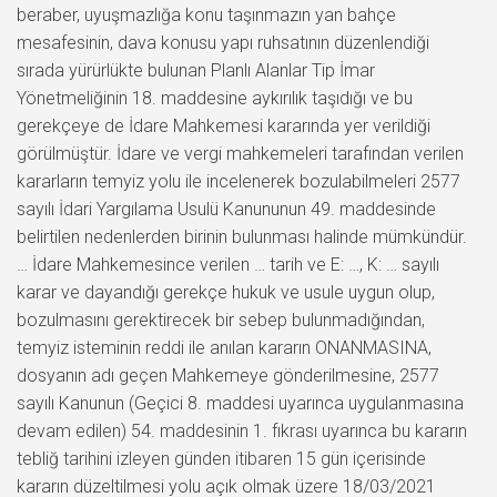
beraber, uyuşmazlığa konu taşınmazın yan bahçe
mesafesinin, dava konusu yapı ruhsatının düzenlendiği
sırada yürürlükte bulunan Planlı Alanlar Tip İmar
Yönetmeliğinin 18. maddesine aykırılık taşıdığı ve bu
gerekçeye de İdare Mahkemesi kararında yer verildiği
görülmüştür. İdare ve vergi mahkemeleri tarafından verilen
kararların temyiz yolu ile incelenerek bozulabilmeleri 2577
sayılı İdari Yargılama Usulü Kanununun 49. maddesinde
belirtilen nedenlerden birinin bulunması halinde mümkündür.
… İdare Mahkemesince verilen … tarih ve E: …, K: … sayılı
karar ve dayandığı gerekçe hukuk ve usule uygun olup,
bozulmasını gerektirecek bir sebep bulunmadığından,
temyiz isteminin reddi ile anılan kararın ONANMASINA,
dosyanın adı geçen Mahkemeye gönderilmesine, 2577
sayılı Kanunun (Geçici 8. maddesi uyarınca uygulanmasına
devam edilen) 54. maddesinin 1. fıkrası uyarınca bu kararın
tebliğ tarihini izleyen günden itibaren 15 gün içerisinde
kararın düzeltilmesi yolu açık olmak üzere 18/03/2021