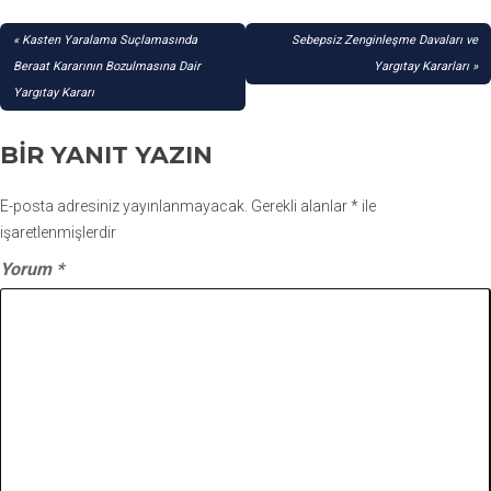
YAZI
Kasten Yaralama Suçlamasında
Sebepsiz Zenginleşme Davaları ve
GEZINMESI
Beraat Kararının Bozulmasına Dair
Yargıtay Kararları
Yargıtay Kararı
BIR YANIT YAZIN
E-posta adresiniz yayınlanmayacak.
Gerekli alanlar
*
ile
işaretlenmişlerdir
Yorum
*