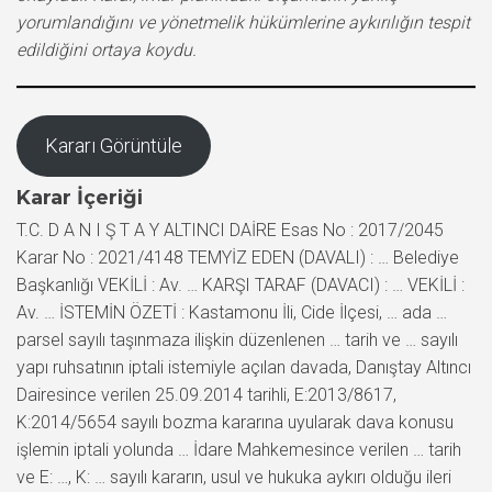
yorumlandığını ve yönetmelik hükümlerine aykırılığın tespit
edildiğini ortaya koydu.
Kararı Görüntüle
Karar İçeriği
T.C. D A N I Ş T A Y ALTINCI DAİRE Esas No : 2017/2045
Karar No : 2021/4148 TEMYİZ EDEN (DAVALI) : … Belediye
Başkanlığı VEKİLİ : Av. … KARŞI TARAF (DAVACI) : … VEKİLİ :
Av. … İSTEMİN ÖZETİ : Kastamonu İli, Cide İlçesi, … ada …
parsel sayılı taşınmaza ilişkin düzenlenen … tarih ve … sayılı
yapı ruhsatının iptali istemiyle açılan davada, Danıştay Altıncı
Dairesince verilen 25.09.2014 tarihli, E:2013/8617,
K:2014/5654 sayılı bozma kararına uyularak dava konusu
işlemin iptali yolunda … İdare Mahkemesince verilen … tarih
ve E: …, K: … sayılı kararın, usul ve hukuka aykırı olduğu ileri