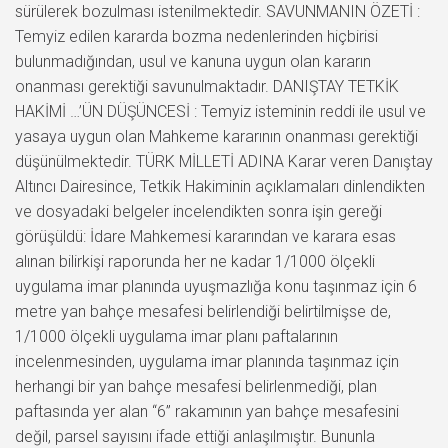
sürülerek bozulması istenilmektedir. SAVUNMANIN ÖZETİ :
Temyiz edilen kararda bozma nedenlerinden hiçbirisi
bulunmadığından, usul ve kanuna uygun olan kararın
onanması gerektiği savunulmaktadır. DANIŞTAY TETKİK
HAKİMİ …’ÜN DÜŞÜNCESİ : Temyiz isteminin reddi ile usul ve
yasaya uygun olan Mahkeme kararının onanması gerektiği
düşünülmektedir. TÜRK MİLLETİ ADINA Karar veren Danıştay
Altıncı Dairesince, Tetkik Hakiminin açıklamaları dinlendikten
ve dosyadaki belgeler incelendikten sonra işin gereği
görüşüldü: İdare Mahkemesi kararından ve karara esas
alınan bilirkişi raporunda her ne kadar 1/1000 ölçekli
uygulama imar planında uyuşmazlığa konu taşınmaz için 6
metre yan bahçe mesafesi belirlendiği belirtilmişse de,
1/1000 ölçekli uygulama imar planı paftalarının
incelenmesinden, uygulama imar planında taşınmaz için
herhangi bir yan bahçe mesafesi belirlenmediği, plan
paftasında yer alan “6” rakamının yan bahçe mesafesini
değil, parsel sayısını ifade ettiği anlaşılmıştır. Bununla