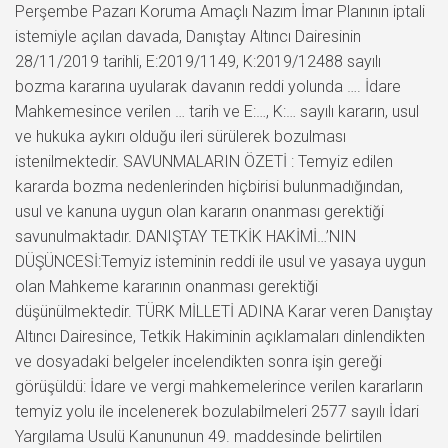
Perşembe Pazarı Koruma Amaçlı Nazım İmar Planının iptali
istemiyle açılan davada, Danıştay Altıncı Dairesinin
28/11/2019 tarihli, E:2019/1149, K:2019/12488 sayılı
bozma kararına uyularak davanın reddi yolunda …. İdare
Mahkemesince verilen … tarih ve E:…, K:… sayılı kararın, usul
ve hukuka aykırı olduğu ileri sürülerek bozulması
istenilmektedir. SAVUNMALARIN ÖZETİ : Temyiz edilen
kararda bozma nedenlerinden hiçbirisi bulunmadığından,
usul ve kanuna uygun olan kararın onanması gerektiği
savunulmaktadır. DANIŞTAY TETKİK HAKİMİ…’NIN
DÜŞÜNCESİ:Temyiz isteminin reddi ile usul ve yasaya uygun
olan Mahkeme kararının onanması gerektiği
düşünülmektedir. TÜRK MİLLETİ ADINA Karar veren Danıştay
Altıncı Dairesince, Tetkik Hakiminin açıklamaları dinlendikten
ve dosyadaki belgeler incelendikten sonra işin gereği
görüşüldü: İdare ve vergi mahkemelerince verilen kararların
temyiz yolu ile incelenerek bozulabilmeleri 2577 sayılı İdari
Yargılama Usulü Kanununun 49. maddesinde belirtilen