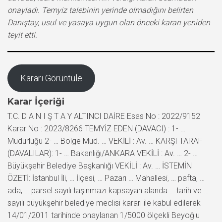
onayladı. Temyiz talebinin yerinde olmadığını belirten
Danıştay, usul ve yasaya uygun olan önceki kararı yeniden
teyit etti.
Kararı Görüntüle
Karar İçeriği
T.C. D A N I Ş T A Y ALTINCI DAİRE Esas No : 2022/9152
Karar No : 2023/8266 TEMYİZ EDEN (DAVACI) : 1- …
Müdürlüğü 2- … Bölge Müd. … VEKİLİ : Av. … KARŞI TARAF
(DAVALILAR): 1- … Bakanlığı/ANKARA VEKİLİ : Av. … 2- …
Büyükşehir Belediye Başkanlığı VEKİLİ : Av. … İSTEMİN
ÖZETİ: İstanbul İli, … İlçesi, … Pazarı … Mahallesi, … pafta, …
ada, … parsel sayılı taşınmazı kapsayan alanda … tarih ve …
sayılı büyükşehir belediye meclisi kararı ile kabul edilerek
14/01/2011 tarihinde onaylanan 1/5000 ölçekli Beyoğlu