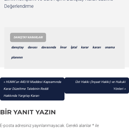
Değerlendirme
DANIŞTAY KARARLARI
danıştay
davası
davasında
İmar
İptal
karar
kararı
onama
planının
YAZI
HUMK’un 440/III Maddesi Kapsamında
Üst Hakkı (İnşaat Hakkı) ve Hukuki
GEZINMESI
Karar Düzeltme Talebinin Reddi
Yönleri
Hakkında Yargıtay Kararı
BIR YANIT YAZIN
E-posta adresiniz yayınlanmayacak.
Gerekli alanlar
*
ile