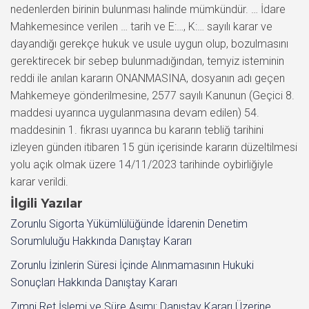
nedenlerden birinin bulunması halinde mümkündür. … İdare
Mahkemesince verilen … tarih ve E:…, K:… sayılı karar ve
dayandığı gerekçe hukuk ve usule uygun olup, bozulmasını
gerektirecek bir sebep bulunmadığından, temyiz isteminin
reddi ile anılan kararın ONANMASINA, dosyanın adı geçen
Mahkemeye gönderilmesine, 2577 sayılı Kanunun (Geçici 8.
maddesi uyarınca uygulanmasına devam edilen) 54.
maddesinin 1. fıkrası uyarınca bu kararın tebliğ tarihini
izleyen günden itibaren 15 gün içerisinde kararın düzeltilmesi
yolu açık olmak üzere 14/11/2023 tarihinde oybirliğiyle
karar verildi.
İlgili Yazılar
Zorunlu Sigorta Yükümlülüğünde İdarenin Denetim
Sorumluluğu Hakkında Danıştay Kararı
Zorunlu İzinlerin Süresi İçinde Alınmamasının Hukuki
Sonuçları Hakkında Danıştay Kararı
Zımni Ret İşlemi ve Süre Aşımı: Danıştay Kararı Üzerine