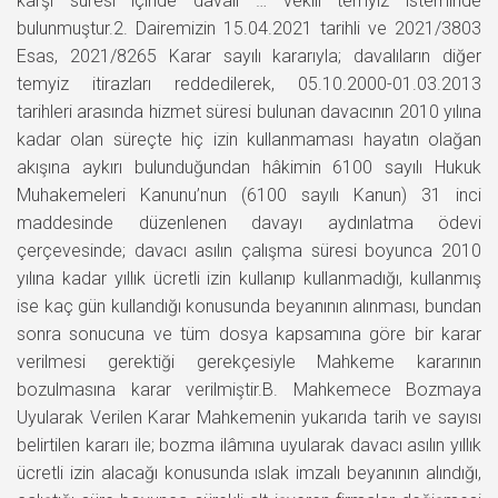
karşı süresi içinde davalı … vekili temyiz isteminde
bulunmuştur.2. Dairemizin 15.04.2021 tarihli ve 2021/3803
Esas, 2021/8265 Karar sayılı kararıyla; davalıların diğer
temyiz itirazları reddedilerek, 05.10.2000-01.03.2013
tarihleri arasında hizmet süresi bulunan davacının 2010 yılına
kadar olan süreçte hiç izin kullanmaması hayatın olağan
akışına aykırı bulunduğundan hâkimin 6100 sayılı Hukuk
Muhakemeleri Kanunu’nun (6100 sayılı Kanun) 31 inci
maddesinde düzenlenen davayı aydınlatma ödevi
çerçevesinde; davacı asılın çalışma süresi boyunca 2010
yılına kadar yıllık ücretli izin kullanıp kullanmadığı, kullanmış
ise kaç gün kullandığı konusunda beyanının alınması, bundan
sonra sonucuna ve tüm dosya kapsamına göre bir karar
verilmesi gerektiği gerekçesiyle Mahkeme kararının
bozulmasına karar verilmiştir.B. Mahkemece Bozmaya
Uyularak Verilen Karar Mahkemenin yukarıda tarih ve sayısı
belirtilen kararı ile; bozma ilâmına uyularak davacı asılın yıllık
ücretli izin alacağı konusunda ıslak imzalı beyanının alındığı,