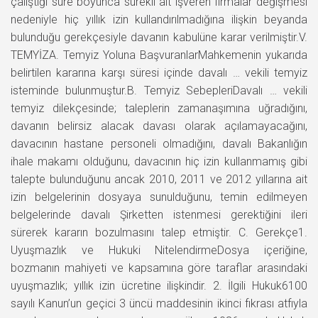
çalıştığı süre boyunca sürekli alt işveren firmalar değişmesi
nedeniyle hiç yıllık izin kullandırılmadığına ilişkin beyanda
bulunduğu gerekçesiyle davanın kabulüne karar verilmiştir.V.
TEMYİZA. Temyiz Yoluna BaşvuranlarMahkemenin yukarıda
belirtilen kararına karşı süresi içinde davalı … vekili temyiz
isteminde bulunmuştur.B. Temyiz SebepleriDavalı … vekili
temyiz dilekçesinde; taleplerin zamanaşımına uğradığını,
davanın belirsiz alacak davası olarak açılamayacağını,
davacının hastane personeli olmadığını, davalı Bakanlığın
ihale makamı olduğunu, davacının hiç izin kullanmamış gibi
talepte bulunduğunu ancak 2010, 2011 ve 2012 yıllarına ait
izin belgelerinin dosyaya sunulduğunu, temin edilmeyen
belgelerinde davalı Şirketten istenmesi gerektiğini ileri
sürerek kararın bozulmasını talep etmiştir. C. Gerekçe1.
Uyuşmazlık ve Hukuki NitelendirmeDosya içeriğine,
bozmanın mahiyeti ve kapsamına göre taraflar arasındaki
uyuşmazlık; yıllık izin ücretine ilişkindir. 2. İlgili Hukuk6100
sayılı Kanun’un geçici 3 üncü maddesinin ikinci fıkrası atfıyla