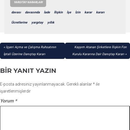
YARGITAY KARARLARI
davası
davasında
İade
İlişkin
İşe
İzin
karar
kararı
Ücretlerine
yargıtay
yıllık
YAZI
İşyeri Açma ve Çalışma Ruhsatının
Kayyım Atanan Şirketlere İlişkin Fon
GEZINMESI
İptali Üzerine Danıştay Kararı
Kurulu Kararına Dair Danıştay Kararı
BIR YANIT YAZIN
E-posta adresiniz yayınlanmayacak.
Gerekli alanlar
*
ile
işaretlenmişlerdir
Yorum
*