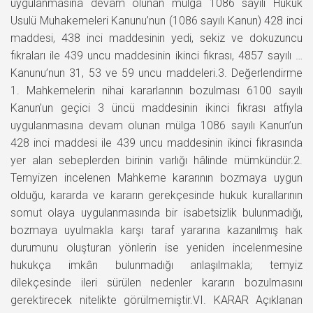
uygulanmasına devam olunan mülga 1086 sayılı Hukuk
Usulü Muhakemeleri Kanunu’nun (1086 sayılı Kanun) 428 inci
maddesi, 438 inci maddesinin yedi, sekiz ve dokuzuncu
fıkraları ile 439 uncu maddesinin ikinci fıkrası, 4857 sayılı …
Kanunu’nun 31, 53 ve 59 uncu maddeleri.3. Değerlendirme
1. Mahkemelerin nihai kararlarının bozulması 6100 sayılı
Kanun’un geçici 3 üncü maddesinin ikinci fıkrası atfıyla
uygulanmasına devam olunan mülga 1086 sayılı Kanun’un
428 inci maddesi ile 439 uncu maddesinin ikinci fıkrasında
yer alan sebeplerden birinin varlığı hâlinde mümkündür.2.
Temyizen incelenen Mahkeme kararının bozmaya uygun
olduğu, kararda ve kararın gerekçesinde hukuk kurallarının
somut olaya uygulanmasında bir isabetsizlik bulunmadığı,
bozmaya uyulmakla karşı taraf yararına kazanılmış hak
durumunu oluşturan yönlerin ise yeniden incelenmesine
hukukça imkân bulunmadığı anlaşılmakla; temyiz
dilekçesinde ileri sürülen nedenler kararın bozulmasını
gerektirecek nitelikte görülmemiştir.VI. KARAR Açıklanan