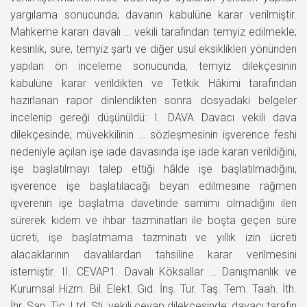
yargılama sonucunda; davanın kabulüne karar verilmiştir.
Mahkeme kararı davalı … vekili tarafından temyiz edilmekle;
kesinlik, süre, temyiz şartı ve diğer usul eksiklikleri yönünden
yapılan ön inceleme sonucunda, temyiz dilekçesinin
kabulüne karar verildikten ve Tetkik Hâkimi tarafından
hazırlanan rapor dinlendikten sonra dosyadaki belgeler
incelenip gereği düşünüldü: I. DAVA Davacı vekili dava
dilekçesinde; müvekkilinin … sözleşmesinin işverence feshi
nedeniyle açılan işe iade davasında işe iade kararı verildiğini,
işe başlatılmayı talep ettiği hâlde işe başlatılmadığını,
işverence işe başlatılacağı beyan edilmesine rağmen
işverenin işe başlatma davetinde samimi olmadığını ileri
sürerek kıdem ve ihbar tazminatları ile boşta geçen süre
ücreti, işe başlatmama tazminatı ve yıllık izin ücreti
alacaklarının davalılardan tahsiline karar verilmesini
istemiştir. II. CEVAP1. Davalı Köksallar … Danışmanlık ve
Kurumsal Hizm. Bil. Elekt. Gıd. İnş. Tur. Taş. Tem. Taah. İth.
İhr. San. Tic. Ltd. Şti. vekili cevap dilekçesinde; davacı tarafın