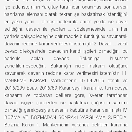
işe iade isteminin Yargıtay tarafından onanması sonrası veri
hazırlama elemanı olarak tekrar işe başlatılmak istendiğini,
en yakın yerin … olması nedeni ile anılan yerde işe davet
edildiğini, davacı ile yapılan … sözleşmesinde …’nin her
yerinde çalışabileceğine dair madde bulunduğunu savunarak
davanın reddine karar verilmesini istemiştir.2. Davalı … vekili
cevap dilekçesinde, davacının kendi işçileri olmadığını, bu
nedenle açılan davada Bakanlığa husumet
yöneltilemeyeceğini, Bakanlığın ihale makamı olduğunu
savunarak davanın reddine karar verilmesini istemiştir. III.
MAHKEME KARARI Mahkemenin 07.04.2016 tarihli ve
2016/299 Esas, 2016/89 Karar sayılı kararı ile; tüm dosya
kapsamı ve toplanan delillere göre, işveren tarafından
davacı işçiye gönderilen işe başlatma çağrısının samimi
olmadığı gerekçesiyle davanın kabulüne karar verilmiştir.IV.
BOZMA VE BOZMADAN SONRAKİ YARGILAMA SÜRECİA.
Bozma Kararı 1. Mahkemenin yukarıda belirtilen kararına