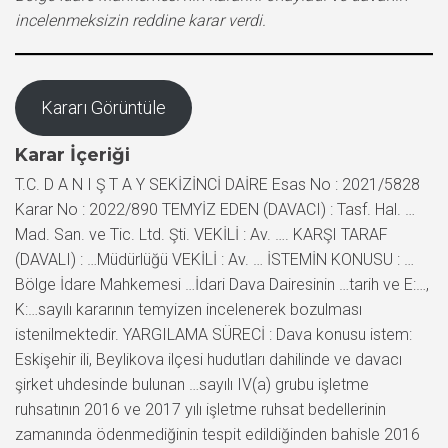
incelenmeksizin reddine karar verdi.
Kararı Görüntüle
Karar İçeriği
T.C. D A N I Ş T A Y SEKİZİNCİ DAİRE Esas No : 2021/5828
Karar No : 2022/890 TEMYİZ EDEN (DAVACI) : Tasf. Hal. …
Mad. San. ve Tic. Ltd. Şti. VEKİLİ : Av. …. KARŞI TARAF
(DAVALI) : …Müdürlüğü VEKİLİ : Av. … İSTEMİN KONUSU : …
Bölge İdare Mahkemesi …İdari Dava Dairesinin …tarih ve E:…,
K:…sayılı kararının temyizen incelenerek bozulması
istenilmektedir. YARGILAMA SÜRECİ : Dava konusu istem:
Eskişehir ili, Beylikova ilçesi hudutları dahilinde ve davacı
şirket uhdesinde bulunan …sayılı IV(a) grubu işletme
ruhsatının 2016 ve 2017 yılı işletme ruhsat bedellerinin
zamanında ödenmediğinin tespit edildiğinden bahisle 2016