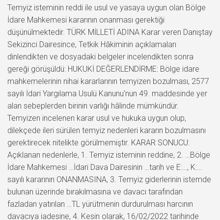
Temyiz isteminin reddi ile usul ve yasaya uygun olan Bölge
İdare Mahkemesi kararının onanması gerektiği
düşünülmektedir. TÜRK MİLLETİ ADINA Karar veren Danıştay
Sekizinci Dairesince, Tetkik Hâkiminin açıklamaları
dinlendikten ve dosyadaki belgeler incelendikten sonra
gereği görüşüldü: HUKUKİ DEĞERLENDİRME: Bölge idare
mahkemelerinin nihai kararlarının temyizen bozulması, 2577
sayılı İdari Yargılama Usulü Kanunu’nun 49. maddesinde yer
alan sebeplerden birinin varlığı hâlinde mümkündür.
Temyizen incelenen karar usul ve hukuka uygun olup,
dilekçede ileri sürülen temyiz nedenleri kararın bozulmasını
gerektirecek nitelikte görülmemiştir. KARAR SONUCU:
Açıklanan nedenlerle, 1. Temyiz isteminin reddine, 2. …Bölge
İdare Mahkemesi …İdari Dava Dairesinin …tarih ve E:…, K:…
sayılı kararının ONANMASINA, 3. Temyiz giderlerinin istemde
bulunan üzerinde bırakılmasına ve davacı tarafından
fazladan yatırılan …TL yürütmenin durdurulması harcının
davacıya iadesine, 4. Kesin olarak, 16/02/2022 tarihinde