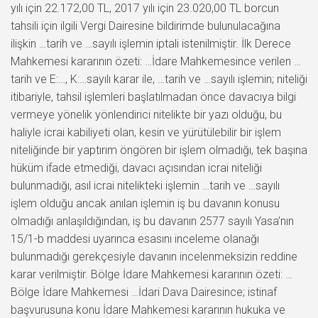
yılı için 22.172,00 TL, 2017 yılı için 23.020,00 TL borcun
tahsili için ilgili Vergi Dairesine bildirimde bulunulacağına
ilişkin …tarih ve …sayılı işlemin iptali istenilmiştir. İlk Derece
Mahkemesi kararının özeti: …İdare Mahkemesince verilen …
tarih ve E:…, K:…sayılı karar ile, …tarih ve …sayılı işlemin; niteliği
itibariyle, tahsil işlemleri başlatılmadan önce davacıya bilgi
vermeye yönelik yönlendirici nitelikte bir yazı olduğu, bu
haliyle icrai kabiliyeti olan, kesin ve yürütülebilir bir işlem
niteliğinde bir yaptırım öngören bir işlem olmadığı, tek başına
hüküm ifade etmediği, davacı açısından icrai niteliği
bulunmadığı, asıl icrai nitelikteki işlemin …tarih ve …sayılı
işlem olduğu ancak anılan işlemin iş bu davanın konusu
olmadığı anlaşıldığından, iş bu davanın 2577 sayılı Yasa’nın
15/1-b maddesi uyarınca esasını inceleme olanağı
bulunmadığı gerekçesiyle davanın incelenmeksizin reddine
karar verilmiştir. Bölge İdare Mahkemesi kararının özeti: …
Bölge İdare Mahkemesi …İdari Dava Dairesince; istinaf
başvurusuna konu İdare Mahkemesi kararının hukuka ve