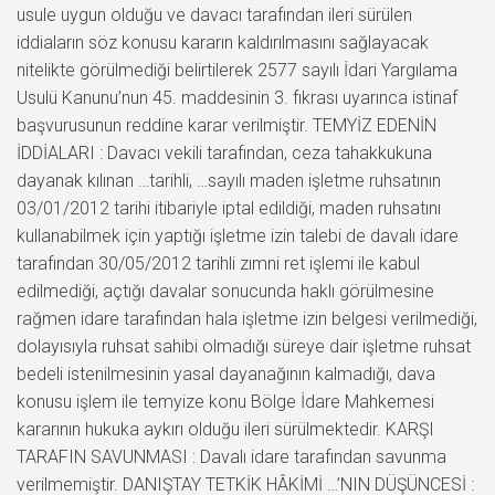
usule uygun olduğu ve davacı tarafından ileri sürülen
iddiaların söz konusu kararın kaldırılmasını sağlayacak
nitelikte görülmediği belirtilerek 2577 sayılı İdari Yargılama
Usulü Kanunu’nun 45. maddesinin 3. fıkrası uyarınca istinaf
başvurusunun reddine karar verilmiştir. TEMYİZ EDENİN
İDDİALARI : Davacı vekili tarafından, ceza tahakkukuna
dayanak kılınan …tarihli, …sayılı maden işletme ruhsatının
03/01/2012 tarihi itibariyle iptal edildiği, maden ruhsatını
kullanabilmek için yaptığı işletme izin talebi de davalı idare
tarafından 30/05/2012 tarihli zımni ret işlemi ile kabul
edilmediği, açtığı davalar sonucunda haklı görülmesine
rağmen idare tarafından hala işletme izin belgesi verilmediği,
dolayısıyla ruhsat sahibi olmadığı süreye dair işletme ruhsat
bedeli istenilmesinin yasal dayanağının kalmadığı, dava
konusu işlem ile temyize konu Bölge İdare Mahkemesi
kararının hukuka aykırı olduğu ileri sürülmektedir. KARŞI
TARAFIN SAVUNMASI : Davalı idare tarafından savunma
verilmemiştir. DANIŞTAY TETKİK HÂKİMİ …’NIN DÜŞÜNCESİ :