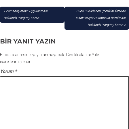
YAZI
Zamanaşımının Uygulanması
Suça Sürüklenen Çocuklar Üzerine
GEZINMESI
Hakkında Yargıtay Kararı
Mahkumiyet Hükmünün Bozulması
Hakkında Yargıtay Kararı
BIR YANIT YAZIN
E-posta adresiniz yayınlanmayacak.
Gerekli alanlar
*
ile
işaretlenmişlerdir
Yorum
*