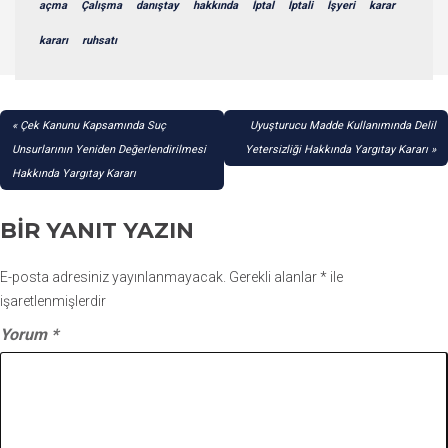
açma
Çalışma
danıştay
hakkında
İptal
İptali
İşyeri
karar
kararı
ruhsatı
YAZI
Çek Kanunu Kapsamında Suç
Uyuşturucu Madde Kullanımında Delil
GEZINMESI
Unsurlarının Yeniden Değerlendirilmesi
Yetersizliği Hakkında Yargıtay Kararı
Hakkında Yargıtay Kararı
BIR YANIT YAZIN
E-posta adresiniz yayınlanmayacak.
Gerekli alanlar
*
ile
işaretlenmişlerdir
Yorum
*