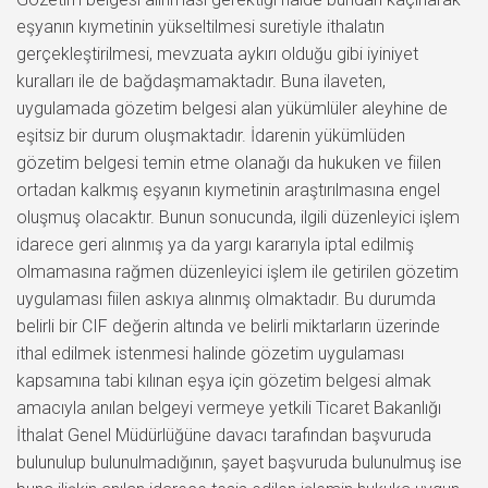
eşyanın kıymetinin yükseltilmesi suretiyle ithalatın
gerçekleştirilmesi, mevzuata aykırı olduğu gibi iyiniyet
kuralları ile de bağdaşmamaktadır. Buna ilaveten,
uygulamada gözetim belgesi alan yükümlüler aleyhine de
eşitsiz bir durum oluşmaktadır. İdarenin yükümlüden
gözetim belgesi temin etme olanağı da hukuken ve fiilen
ortadan kalkmış eşyanın kıymetinin araştırılmasına engel
oluşmuş olacaktır. Bunun sonucunda, ilgili düzenleyici işlem
idarece geri alınmış ya da yargı kararıyla iptal edilmiş
olmamasına rağmen düzenleyici işlem ile getirilen gözetim
uygulaması fiilen askıya alınmış olmaktadır. Bu durumda
belirli bir CIF değerin altında ve belirli miktarların üzerinde
ithal edilmek istenmesi halinde gözetim uygulaması
kapsamına tabi kılınan eşya için gözetim belgesi almak
amacıyla anılan belgeyi vermeye yetkili Ticaret Bakanlığı
İthalat Genel Müdürlüğüne davacı tarafından başvuruda
bulunulup bulunulmadığının, şayet başvuruda bulunulmuş ise