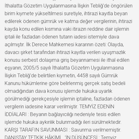
İthalatta Gözetim Uygulanmasına İlişkin Tebliğ’de öngörülen
birim kıymete yükseltilmesi suretiyle, ihtirazi kayıtla beyan
edilerek ödenen gümrük ve katma değer vergilerinin, ihtirazi
kayda konu edilen kısmına vaki itirazın reddine dair işlemin
iptali ile fazladan ödenen tutarın iadesi istemiyle dava
açılmıştır. İlk Derece Mahkemesi kararının özeti: Olayda,
davacı şirket tarafından ihtirazi kayıtla verilen uyuşmazlık
konusu serbest dolaşıma giriş beyannamesi ile ithal edilen
eşyanın, 2005/5 sayılı İthalatta Gözetim Uygulanmasına
İlişkin Tebliğ’de belirtilen kıymetin, 4458 sayılı Gümrük
Kanunu hükümlerine göre belirlenmiş gerçek satış bedeli
olmadığından dava konusu işlemde hukuka uyarlık
görülmediği gerekçesiyle işlemin iptaline, fazladan ödenen
vergilerin iadesine karar verilmiştir. TEMYİZ EDENİN
İDDİALARI : Beyanın bağlayıcılığı nedeniyle tesis edilen
işlemde hukuka aykırılık bulunmadığı ileri sürülmektedir.
KARŞI TARAFIN SAVUNMASI : Savunma verilmemiştir.
DANIŞTAY TETKİK HÂKİMİ …’İN DÜŞÜNCESİ : Temyiz