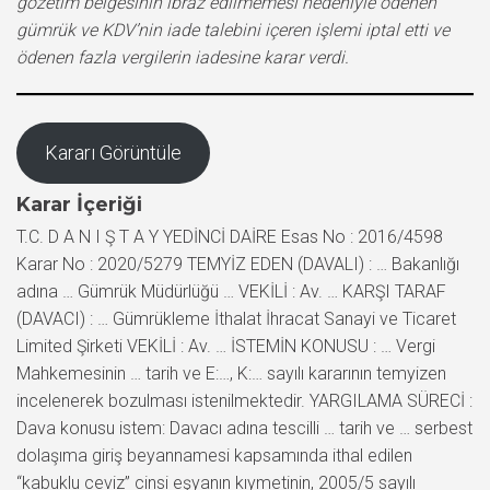
gözetim belgesinin ibraz edilmemesi nedeniyle ödenen
gümrük ve KDV’nin iade talebini içeren işlemi iptal etti ve
ödenen fazla vergilerin iadesine karar verdi.
Kararı Görüntüle
Karar İçeriği
T.C. D A N I Ş T A Y YEDİNCİ DAİRE Esas No : 2016/4598
Karar No : 2020/5279 TEMYİZ EDEN (DAVALI) : … Bakanlığı
adına … Gümrük Müdürlüğü … VEKİLİ : Av. … KARŞI TARAF
(DAVACI) : … Gümrükleme İthalat İhracat Sanayi ve Ticaret
Limited Şirketi VEKİLİ : Av. … İSTEMİN KONUSU : … Vergi
Mahkemesinin … tarih ve E:…, K:… sayılı kararının temyizen
incelenerek bozulması istenilmektedir. YARGILAMA SÜRECİ :
Dava konusu istem: Davacı adına tescilli … tarih ve … serbest
dolaşıma giriş beyannamesi kapsamında ithal edilen
“kabuklu ceviz” cinsi eşyanın kıymetinin, 2005/5 sayılı