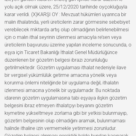
yolu açık olmak üzere, 25/12/2020 tarihinde oyçokluğuyla
karar verildi. (X)KARŞI OY : Mevzuat hükümleri uyarınca bir
malın ithalatında, yerli üreticilerin zarar görmesine sebebiyet
verebilecek miktarda artış olup olmadığının belirlenebilmesi
için o malın ithal seyrinin izlenmesi amacıyla re’sen veya
üreticilerin başvurusu üzerine yapılan inceleme sonucunda, o
eşya için Ticaret Bakanlığı İthalat Genel Müdürlüğünce
düzenlenen bir gözetim belgesi ibrazı zorunluluğu
getirilmektedir. Gözetim uygulaması ithalat nedeniyle ilave
bir vergisel yükümlülük getirme amacına yönelik veya
korunma önlemi niteliğinde bir uygulama değil, ithalatın
izlenmesi amacına yönelik bir uygulamadır. Bu noktada
idarenin gözetim uygulamasına tabi eşyaya ilişkin gözetim
belgesini ibraz etmeyen ithalatçıyı beyanını gözetim
kıymetine yükseltmeye zorlama gibi bir yetkisi bulunmayıp,
gözetim belgesinin olup olmadığını aramak, bulunmaması
halinde ithaline izin vermemekle yetinmesi zorunludur.
Gözetim belgesi alınması gerektiği halde bundan kaçınarak