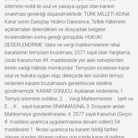
isteminin reddi ile usul ve yasaya uygun olan kararın
onanması gerektiği düşünülmektedir. TÜRK MİLLETİ ADINA
Karar veren Danıştay Yedinci Dairesince, Tetkik Hâkiminin
açıklamaları dinlendikten ve dosyadaki belgeler
incelendikten sonra gereği görüşüldü: HUKUKİ
DEĞERLENDİRME: İdare ve vergi mahkemelerinin nihai
kararlarının temyizen bozulması, 2577 sayılı İdari Yargılama
Usulü Kanunu’nun 49. maddesinde yer alan sebeplerden
birinin varlığı hâlinde mümkündür. Temyizen incelenen karar
usul ve hukuka uygun olup, dilekçede ileri sürülen temyiz
nedenleri kararın bozulmasını gerektirecek nitelikte
görülmemiştir. KARAR SONUCU: Açıklanan nedenlerle; 1.
Temyiz isteminin reddine, 2. … Vergi Mahkemesinin … tarih ve
E:…, K:… sayılı kararının ONANMASINA, 3. Dosyanın anılan
Mahkemeye gönderilmesine, 4. 2577 sayılı Kanun’un (Geçici
8. maddesi uyarınca uygulanmasına devam edilen) 54.
maddesinin 1. fıkrası uyarınca bu kararın tebliğ tarihini
izleyen günden itibaren onbeş gün içinde karar düzeltme