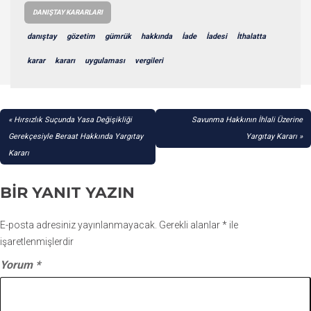
DANIŞTAY KARARLARI
danıştay
gözetim
gümrük
hakkında
İade
İadesi
İthalatta
karar
kararı
uygulaması
vergileri
YAZI
Hırsızlık Suçunda Yasa Değişikliği
Savunma Hakkının İhlali Üzerine
GEZINMESI
Gerekçesiyle Beraat Hakkında Yargıtay
Yargıtay Kararı
Kararı
BIR YANIT YAZIN
E-posta adresiniz yayınlanmayacak.
Gerekli alanlar
*
ile
işaretlenmişlerdir
Yorum
*