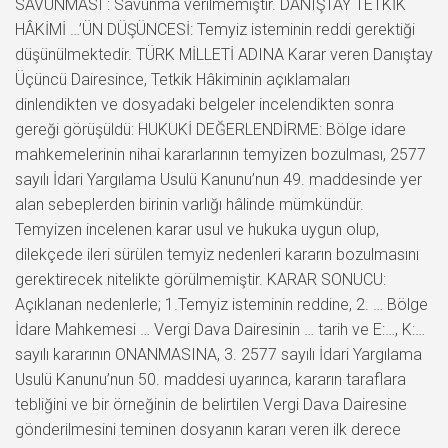
SAVUNMASI : Savunma verilmemiştir. DANIŞTAY TETKİK
HÂKİMİ …’ÜN DÜŞÜNCESİ: Temyiz isteminin reddi gerektiği
düşünülmektedir. TÜRK MİLLETİ ADINA Karar veren Danıştay
Üçüncü Dairesince, Tetkik Hâkiminin açıklamaları
dinlendikten ve dosyadaki belgeler incelendikten sonra
gereği görüşüldü: HUKUKİ DEĞERLENDİRME: Bölge idare
mahkemelerinin nihai kararlarının temyizen bozulması, 2577
sayılı İdari Yargılama Usulü Kanunu’nun 49. maddesinde yer
alan sebeplerden birinin varlığı hâlinde mümkündür.
Temyizen incelenen karar usul ve hukuka uygun olup,
dilekçede ileri sürülen temyiz nedenleri kararın bozulmasını
gerektirecek nitelikte görülmemiştir. KARAR SONUCU:
Açıklanan nedenlerle; 1.Temyiz isteminin reddine, 2. … Bölge
İdare Mahkemesi … Vergi Dava Dairesinin … tarih ve E:…, K:…
sayılı kararının ONANMASINA, 3. 2577 sayılı İdari Yargılama
Usulü Kanunu’nun 50. maddesi uyarınca, kararın taraflara
tebliğini ve bir örneğinin de belirtilen Vergi Dava Dairesine
gönderilmesini teminen dosyanın kararı veren ilk derece