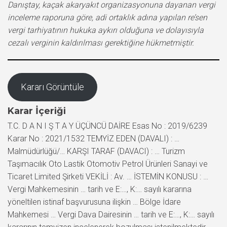
Danıştay, kaçak akaryakıt organizasyonuna dayanan vergi
inceleme raporuna göre, adi ortaklık adına yapılan re’sen
vergi tarhiyatının hukuka aykırı olduğuna ve dolayısıyla
cezalı verginin kaldırılması gerektiğine hükmetmiştir.
Kararı Görüntüle
Karar İçeriği
T.C. D A N I Ş T A Y ÜÇÜNCÜ DAİRE Esas No : 2019/6239
Karar No : 2021/1532 TEMYİZ EDEN (DAVALI) : …
Malmüdürlüğü/… KARŞI TARAF (DAVACI) : … Turizm
Taşımacılık Oto Lastik Otomotiv Petrol Ürünleri Sanayi ve
Ticaret Limited Şirketi VEKİLİ : Av. … İSTEMİN KONUSU : …
Vergi Mahkemesinin … tarih ve E:…, K:… sayılı kararına
yöneltilen istinaf başvurusuna ilişkin … Bölge İdare
Mahkemesi … Vergi Dava Dairesinin … tarih ve E:…, K:… sayılı