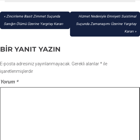
YAZI
Zincirleme Basit Zimmet Suçunda
Hizmet Nedeniyle Emniyeti Suistimal
GEZINMESI
Sanığın Ölümü Üzerine Yargıtay Kararı
Suçunda Zamanaşımı Üzerine Yargıtay
Kararı
BIR YANIT YAZIN
E-posta adresiniz yayınlanmayacak.
Gerekli alanlar
*
ile
işaretlenmişlerdir
Yorum
*