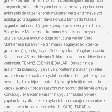
gerekirken, tüm ortaklar adına düzenlendiğinin anlaşılması
karşısında, sözü edilen yasal düzenleme ve yargı kararına
aykırı şekilde düzenlenerek mükerrer vergilendirmeye yol
açıldığı görüldüğünden dava konusu tarhiyatta hukuka
uygunluk bulunmadığı gerekçesiyle cezalı vergi kaldırılmıştır.
Bölge İdare Mahkemesi kararının özeti: İstinaf başvurusunun,
usul ve hukuka uygun olduğu sonucuna varılan Vergi
Mahkemesi kararının kaldırılmasını sağlayacak nitelikte
görülmediği gerekçesiyle 2577 sayılı İdari Yargılama Usulü
Kanunu’nun 45. maddesinin 3. fıkrası uyarınca reddine karar
verilmiştir. TEMYİZ EDENİN İDDİALARI: Davacının da
aralarında bulunduğu şahıs ve şirketlerin paravan şirketler
aracı kılınarak kaçak akaryakıttan elde edilen geliri kayıt ve
beyan dışı bıraktığının saptandığı, vergi tekniği raporunda
kaçak akaryakıt organizasyonunun somut delilleriyle ortaya
konulduğu, Mahkeme kararının uygulanmasına yönelik
yapılan tarhiyatta hukuka aykırılık bulunmadığı ileri sürülerek
kararın bozulması istenilmektedir. KARŞI TARAFIN