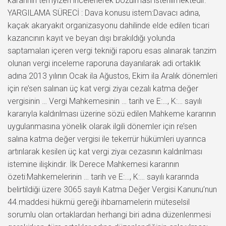
kararının temyizen incelenerek bozulması istenilmektedir.
YARGILAMA SÜRECİ : Dava konusu istem:Davacı adına,
kaçak akaryakıt organizasyonu dahilinde elde edilen ticari
kazancının kayıt ve beyan dışı bırakıldığı yolunda
saptamaları içeren vergi tekniği raporu esas alınarak tanzim
olunan vergi inceleme raporuna dayanılarak adi ortaklık
adına 2013 yılının Ocak ila Ağustos, Ekim ila Aralık dönemleri
için re’sen salınan üç kat vergi ziyaı cezalı katma değer
vergisinin … Vergi Mahkemesinin … tarih ve E:…, K:… sayılı
kararıyla kaldırılması üzerine sözü edilen Mahkeme kararının
uygulanmasına yönelik olarak ilgili dönemler için re’sen
salına katma değer vergisi ile tekerrür hükümleri uyarınca
artırılarak kesilen üç kat vergi ziyaı cezasının kaldırılması
istemine ilişkindir. İlk Derece Mahkemesi kararının
özeti:Mahkemelerinin … tarih ve E:…, K:… sayılı kararında
belirtildiği üzere 3065 sayılı Katma Değer Vergisi Kanunu’nun
44.maddesi hükmü gereği ihbarnamelerin müteselsil
sorumlu olan ortaklardan herhangi biri adına düzenlenmesi