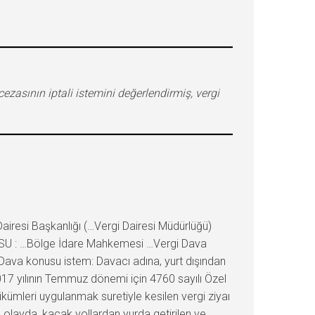
ezasının iptali istemini değerlendirmiş, vergi
iresi Başkanlığı (…Vergi Dairesi Müdürlüğü)
NUSU : …Bölge İdare Mahkemesi …Vergi Dava
 Dava konusu istem: Davacı adına, yurt dışından
017 yılının Temmuz dönemi için 4760 sayılı Özel
ükümleri uygulanmak suretiyle kesilen vergi ziyaı
 olayda, kaçak yollardan yurda getirilen ve