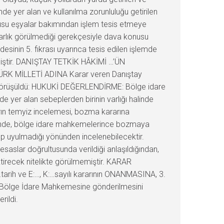
inde yer alan ve kullanılma zorunluluğu getirilen
nusu eşyalar bakımından işlem tesis etmeye
yarlık görülmediği gerekçesiyle dava konusu
esinin 5. fıkrası uyarınca tesis edilen işlemde
miştir. DANIŞTAY TETKİK HÂKİMİ …’ÜN
 TÜRK MİLLETİ ADINA Karar veren Danıştay
ği görüşüldü: HUKUKİ DEĞERLENDİRME: Bölge idare
 yer alan sebeplerden birinin varlığı halinde
rın temyiz incelemesi, bozma kararına
halinde, bölge idare mahkemelerince bozmaya
lup uyulmadığı yönünden incelenebilecektir.
saslar doğrultusunda verildiği anlaşıldığından,
ktirecek nitelikte görülmemiştir. KARAR
arih ve E:…, K:…sayılı kararının ONANMASINA, 3.
 de Bölge İdare Mahkemesine gönderilmesini
rildi.