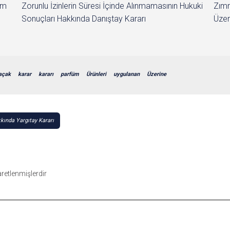
im
Zorunlu İzinlerin Süresi İçinde Alınmamasının Hukuki
Zımn
Sonuçları Hakkında Danıştay Kararı
Üzer
açak
karar
kararı
parfüm
Ürünleri
uygulanan
Üzerine
ında Yargıtay Kararı
şaretlenmişlerdir