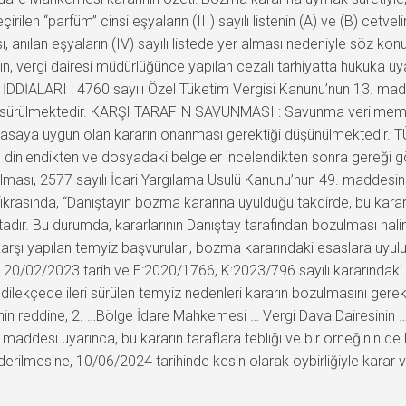
rilen “parfüm” cinsi eşyaların (III) sayılı listenin (A) ve (B) cetvel
anılan eşyaların (IV) sayılı listede yer alması nedeniyle söz ko
ın, vergi dairesi müdürlüğünce yapılan cezalı tarhiyatta hukuka u
N İDDİALARI : 4760 sayılı Özel Tüketim Vergisi Kanunu’nun 13. madd
leri sürülmektedir. KARŞI TARAFIN SAVUNMASI : Savunma verilme
 yasaya uygun olan kararın onanması gerektiği düşünülmektedir.
arı dinlendikten ve dosyadaki belgeler incelendikten sonra gere
ması, 2577 sayılı İdari Yargılama Usulü Kanunu’nun 49. maddesinde
ıkrasında, “Danıştayın bozma kararına uyulduğu takdirde, bu kara
maktadır. Bu durumda, kararlarının Danıştay tarafından bozulması 
a karşı yapılan temyiz başvuruları, bozma kararındaki esaslara uyu
 20/02/2023 tarih ve E:2020/1766, K:2023/796 sayılı kararındaki e
dilekçede ileri sürülen temyiz nedenleri kararın bozulmasını gere
in reddine, 2. …Bölge İdare Mahkemesi … Vergi Dava Dairesinin …t
. maddesi uyarınca, bu kararın taraflara tebliği ve bir örneğinin
lmesine, 10/06/2024 tarihinde kesin olarak oybirliğiyle karar ve