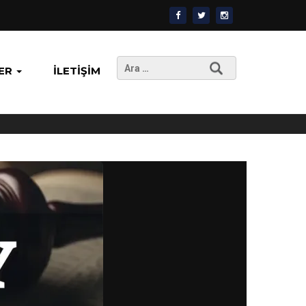
Arama:
ER
İLETIŞIM