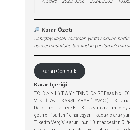
7. Daire – 2023/3386 – 2024/3202 – 10.06
Karar Özeti
Danıştay, kaçak yollardan yurda sokulan parfüm c
dairesi müdürlüğü tarafından yapılan işlemin y
Kararı Görüntüle
Karar İçeriği
T.C. D A N I Ş T A Y YEDİNCİ DAİRE Esas No : 2
VEKİLİ : Av. … KARŞI TARAF (DAVACI) : …Kozmet
Dairesinin …tarih ve E:…, K:…sayılı kararının t
getirilen “parfüm” cinsi eşyanın kaçak olarak y
Tüketim Vergisi Kanunu’nun 13. maddesinin 5. fıkr
cezasının iptali istemiyle dava açılmıştır. Bölg