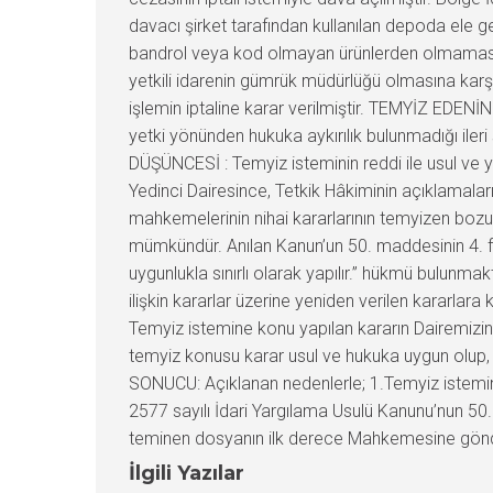
davacı şirket tarafından kullanılan depoda ele geçi
bandrol veya kod olmayan ürünlerden olmaması, 
yetkili idarenin gümrük müdürlüğü olmasına karş
işlemin iptaline karar verilmiştir. TEMYİZ EDENİ
yetki yönünden hukuka aykırılık bulunmadığı i
DÜŞÜNCESİ : Temyiz isteminin reddi ile usul ve
Yedinci Dairesince, Tetkik Hâkiminin açıklamal
mahkemelerinin nihai kararlarının temyizen bozul
mümkündür. Anılan Kanun’un 50. maddesinin 4. f
uygunlukla sınırlı olarak yapılır.” hükmü bulun
ilişkin kararlar üzerine yeniden verilen kararlar
Temyiz istemine konu yapılan kararın Dairemizin
temyiz konusu karar usul ve hukuka uygun olup, 
SONUCU: Açıklanan nedenlerle; 1.Temyiz istemin
2577 sayılı İdari Yargılama Usulü Kanunu’nun 50
teminen dosyanın ilk derece Mahkemesine gönderi
İlgili Yazılar