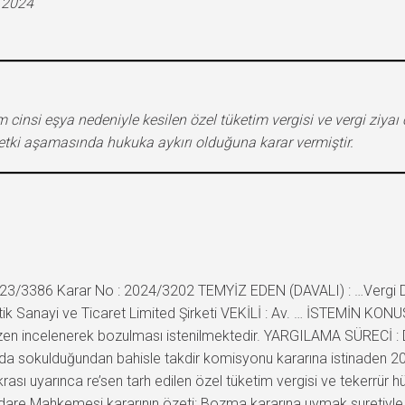
.2024
insi eşya nedeniyle kesilen özel tüketim vergisi ve vergi ziyaı c
etki aşamasında hukuka aykırı olduğuna karar vermiştir.
023/3386 Karar No : 2024/3202 TEMYİZ EDEN (DAVALI) : …Vergi Da
ik Sanayi ve Ticaret Limited Şirketi VEKİLİ : Av. … İSTEMİN KO
emyizen incelenerek bozulması istenilmektedir. YARGILAMA SÜRECİ :
urda sokulduğundan bahisle takdir komisyonu kararına istinaden 2
ası uyarınca re’sen tarh edilen özel tüketim vergisi ve tekerrür h
e İdare Mahkemesi kararının özeti: Bozma kararına uymak suretiyle,