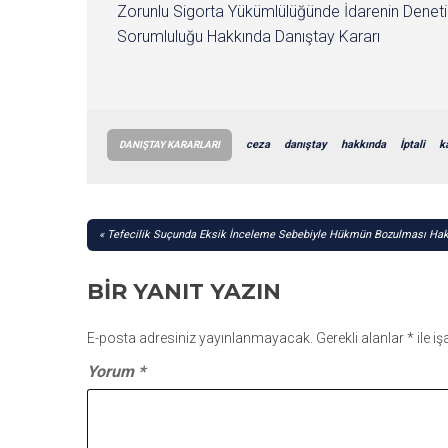
Zorunlu Sigorta Yükümlülüğünde İdarenin Denet
Sorumluluğu Hakkında Danıştay Kararı
ceza
danıştay
hakkında
İptali
k
DANIŞTAY KARARLARI
YAZI
Tefecilik Suçunda Eksik İnceleme Sebebiyle Hükmün Bozulması Hakk
GEZINMESI
BIR YANIT YAZIN
E-posta adresiniz yayınlanmayacak.
Gerekli alanlar
*
ile i
Yorum
*