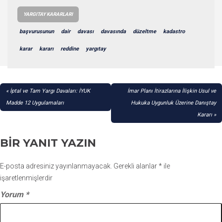
YARGITAY KARARLARI
başvurusunun
dair
davası
davasında
düzeltme
kadastro
karar
kararı
reddine
yargıtay
YAZI
İptal ve Tam Yargı Davaları: İYUK
İmar Planı İtirazlarına İlişkin Usul ve
GEZINMESI
Madde 12 Uygulamaları
Hukuka Uygunluk Üzerine Danıştay
Kararı
BIR YANIT YAZIN
E-posta adresiniz yayınlanmayacak.
Gerekli alanlar
*
ile
işaretlenmişlerdir
Yorum
*