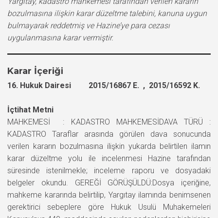
Yargıtay, kadastro mahkemesi tarafından verilen kararın
bozulmasına ilişkin karar düzeltme talebini, kanuna uygun
bulmayarak reddetmiş ve Hazine’ye para cezası
uygulanmasına karar vermiştir.
Karar İçeriği
16. Hukuk Dairesi 2015/16867 E. , 2015/16592 K.
İçtihat Metni
MAHKEMESİ : KADASTRO MAHKEMESİDAVA TÜRÜ :
KADASTRO Taraflar arasında görülen dava sonucunda
verilen kararın bozulmasına ilişkin yukarda belirtilen ilamın
karar düzeltme yolu ile incelenmesi Hazine tarafından
süresinde istenilmekle; inceleme raporu ve dosyadaki
belgeler okundu. GEREĞİ GÖRÜŞÜLDÜ:Dosya içeriğine,
mahkeme kararında belirtilip, Yargıtay ilamında benimsenen
gerektirici sebeplere göre Hukuk Usulü Muhakemeleri